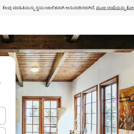
ಕೆಲವು ಮಾಹಿತಿಯನ್ನು ಸ್ವಯಂಚಾಲಿತವಾಗಿ ಅನುವಾದಿಸಲಾಗಿದೆ. 
ಮೂಲ ಭಾಷೆಯನ್ನು ತೋರ
ು
ಂದಿಗೆ ನ್ಯಾವಿಗೇಟ್ ಮಾಡಿ ಅಥವಾ ಸ್ಪರ್ಶ ಅಥವಾ ಸ್ವೈಪ್ ಗೆಸ್ಚರ್‌ಗಳ ಮೂಲಕ ಅನ್ವೇಷಿಸಿ.