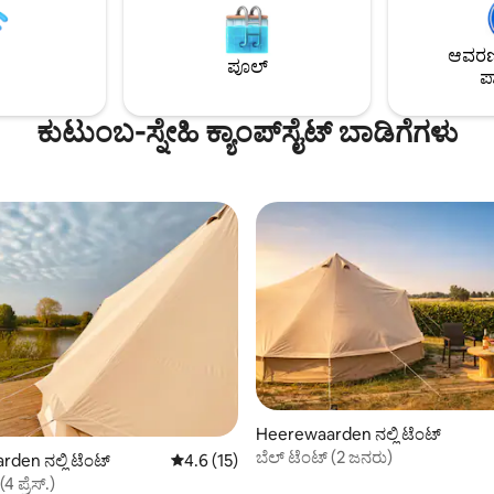
). ನೀವು ಹಂದಿಗಳು, ಕೋಳಿಗಳು, ಕುರಿ
ಕಾಯ್ದಿರಿಸಬಹುದು. ಸೆಂಟರ್ ಪಾರ್ಕ್ಸ್ ಡಿ ಎ
ೆ ಕೋಯೆನ್ ನಡುವೆ ಉಳಿಯುತ್ತೀರಿ.
ನಮ್ಮದೇ ಆದ ಪ್ರವೇಶದ್ವಾರವಿದೆ ಮತ್ತು ಆಕ್
ಮುಂಡೊವನ್ನು ರಿಯಾಯಿತಿಯೊಂದಿಗೆ ಭೇ
ಆವರಣದ
ಪೂಲ್
ಮಾಡಬಹುದು!
ಪಾ
ಕುಟುಂಬ-ಸ್ನೇಹಿ ಕ್ಯಾಂಪ್‌‌ಸೈಟ್ ಬಾಡಿಗೆಗಳು
Heerewaarden ನಲ್ಲಿ ಟೆಂಟ್
ಬೆಲ್ ಟೆಂಟ್ (2 ಜನರು)
den ನಲ್ಲಿ ಟೆಂಟ್
5 ರಲ್ಲಿ 4.6 ಸರಾಸರಿ ರೇಟಿಂಗ್, 15 ವಿಮರ್ಶೆಗಳು
4.6 (15)
4 ಪ್ರೆಸ್.)