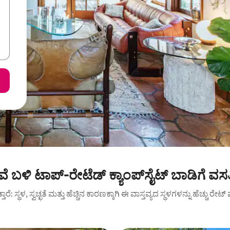
ವೆ ಬಳಿ ಟಾಪ್-ರೇಟೆಡ್ ಕ್ಯಾಂಪ್‌‌ಸೈಟ್ ಬಾಡಿಗೆ ವಸ
ುತ್ತಾರೆ: ಸ್ಥಳ, ಸ್ವಚ್ಛತೆ ಮತ್ತು ಹೆಚ್ಚಿನ ಕಾರಣಕ್ಕಾಗಿ ಈ ವಾಸ್ತವ್ಯದ ಸ್ಥಳಗಳನ್ನು ಹೆಚ್ಚು ರೇ