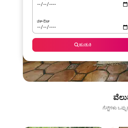
ಚೆಕ್-ಔಟ್
ಹುಡುಕಿ
ವೆಲು
ಗೆಸ್ಟ್‌ಗಳು ಒಪ್ಪ