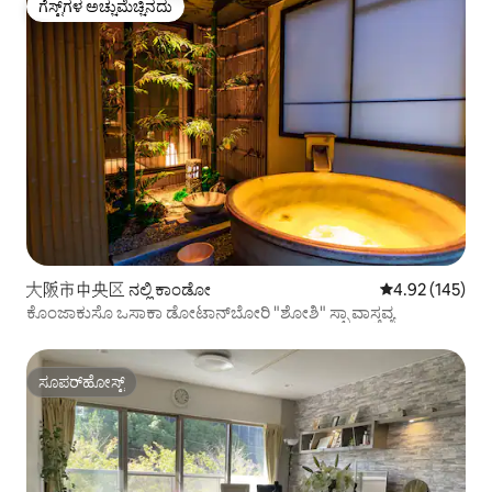
ಗೆಸ್ಟ್‌ಗಳ ಅಚ್ಚುಮೆಚ್ಚಿನದು
ಗೆಸ್ಟ್‌ಗಳ ಅಚ್ಚುಮೆಚ್ಚಿನದು
大阪市中央区 ನಲ್ಲಿ ಕಾಂಡೋ
5 ರಲ್ಲಿ 4.92 ಸರಾ
4.92 (145)
ಕೊಂಜಾಕುಸೊ ಒಸಾಕಾ ಡೋಟಾನ್‌ಬೋರಿ "ಶೋಶಿ" ಸ್ಪಾ ವಾಸ್ತವ್ಯ
ಸೂಪರ್‌ಹೋಸ್ಟ್
ಸೂಪರ್‌ಹೋಸ್ಟ್