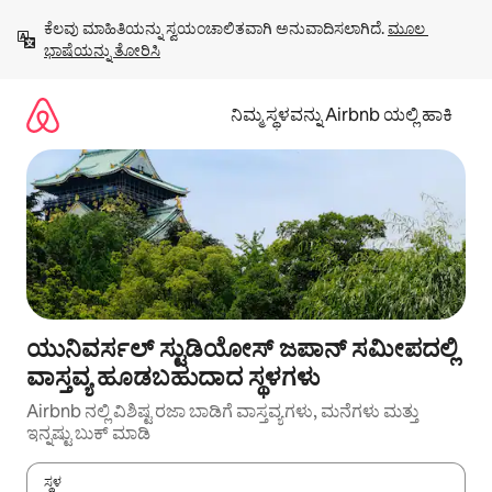
ವಿಷಯಕ್ಕೆ
ಕೆಲವು ಮಾಹಿತಿಯನ್ನು ಸ್ವಯಂಚಾಲಿತವಾಗಿ ಅನುವಾದಿಸಲಾಗಿದೆ. 
ಮೂಲ 
ಹೋಗಿ
ಭಾಷೆಯನ್ನು ತೋರಿಸಿ
ನಿಮ್ಮ ಸ್ಥಳವನ್ನು Airbnb ಯಲ್ಲಿ ಹಾಕಿ
ಯುನಿವರ್ಸಲ್ ಸ್ಟುಡಿಯೋಸ್ ಜಪಾನ್ ಸಮೀಪದಲ್ಲಿ
ವಾಸ್ತವ್ಯ ಹೂಡಬಹುದಾದ ಸ್ಥಳಗಳು
Airbnb ನಲ್ಲಿ ವಿಶಿಷ್ಟ ರಜಾ ಬಾಡಿಗೆ ವಾಸ್ತವ್ಯಗಳು, ಮನೆಗಳು ಮತ್ತು
ಇನ್ನಷ್ಟು ಬುಕ್ ಮಾಡಿ
ಸ್ಥಳ