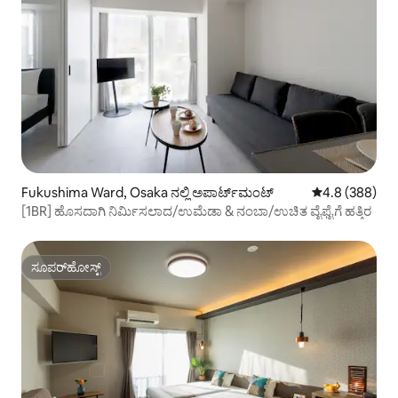
Fukushima Ward, Osaka ನಲ್ಲಿ ಅಪಾರ್ಟ್‌ಮಂಟ್
5 ರಲ್ಲಿ 4.8 ಸರಾ
4.8 (388)
[1BR] ಹೊಸದಾಗಿ ನಿರ್ಮಿಸಲಾದ/ಉಮೆಡಾ & ನಂಬಾ/ಉಚಿತ ವೈಫೈಗೆ ಹತ್ತಿರ
ಸೂಪರ್‌ಹೋಸ್ಟ್
ಸೂಪರ್‌ಹೋಸ್ಟ್