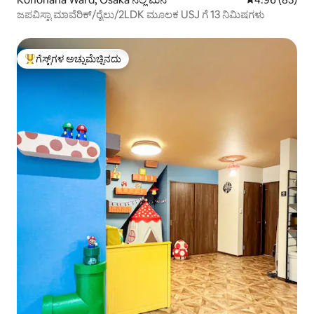
ಜಪವಿಸ್ಟಾ ಮಾವೆರಿಕ್/ರೈಲು/2LDK ಮೂಲಕ USJ ಗೆ 13 ನಿಮಿಷಗಳು
ಗೆಸ್ಟ್‌ಗಳ ಅಚ್ಚುಮೆಚ್ಚಿನದು
ಗೆಸ್ಟ್‌ಗಳಿಗೆ ಅತಿ ಹೆಚ್ಚು ಅಚ್ಚುಮೆಚ್ಚಿನದು