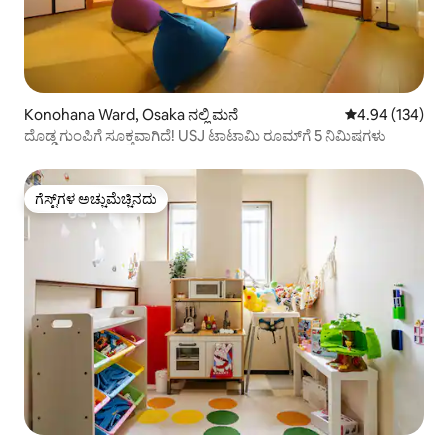
Konohana Ward, Osaka ನಲ್ಲಿ ಮನೆ
5 ರಲ್ಲಿ 4.94 ಸರಾ
4.94 (134)
ದೊಡ್ಡ ಗುಂಪಿಗೆ ಸೂಕ್ತವಾಗಿದೆ! USJ ಟಾಟಾಮಿ ರೂಮ್‌ಗೆ 5 ನಿಮಿಷಗಳು
ಗೆಸ್ಟ್‌ಗಳ ಅಚ್ಚುಮೆಚ್ಚಿನದು
ಗೆಸ್ಟ್‌ಗಳ ಅಚ್ಚುಮೆಚ್ಚಿನದು