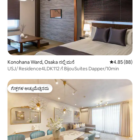
Konohana Ward, Osaka ನಲ್ಲಿ ಮನೆ
5 ರಲ್ಲಿ 4.85 ಸರ
4.85 (88)
USJ/ Residence4LDK112 ಗೆ BijouSuites Dapper/10min
ಗೆಸ್ಟ್‌ಗಳ ಅಚ್ಚುಮೆಚ್ಚಿನದು
ಗೆಸ್ಟ್‌ಗಳ ಅಚ್ಚುಮೆಚ್ಚಿನದು