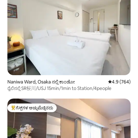
Naniwa Ward, Osaka ನಲ್ಲಿ ಕಾಂಡೋ
5 ರಲ್ಲಿ 4.9 ಸರಾ
4.9 (764)
ರೈಲಿನಲ್ಲಿ SR桜川/USJ 15min/1min to Station/4people
ಗೆಸ್ಟ್‌ಗಳ ಅಚ್ಚುಮೆಚ್ಚಿನದು
ಗೆಸ್ಟ್‌ಗಳಿಗೆ ಅತಿ ಹೆಚ್ಚು ಅಚ್ಚುಮೆಚ್ಚಿನದು