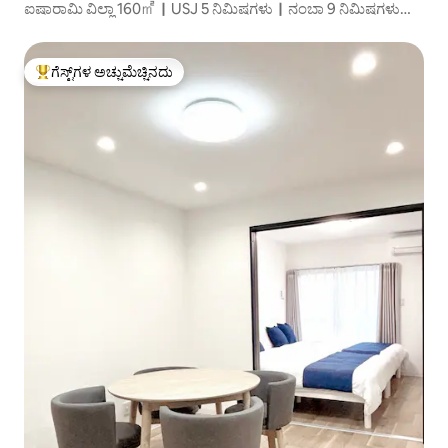
ಐಷಾರಾಮಿ ವಿಲ್ಲಾ 160㎡｜USJ 5 ನಿಮಿಷಗಳು｜ನಂಬಾ 9 ನಿಮಿಷಗಳು｜
ಎಲೈಟ್
ಗೆಸ್ಟ್‌ಗಳ ಅಚ್ಚುಮೆಚ್ಚಿನದು
ಗೆಸ್ಟ್‌ಗಳಿಗೆ ಅತಿ ಹೆಚ್ಚು ಅಚ್ಚುಮೆಚ್ಚಿನದು