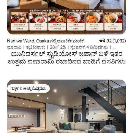
Naniwa Ward, Osaka ನಲ್ಲಿ ಅಪಾರ್ಟ್‌ಮಂಟ್
5 ರಲ್ಲಿ 4.92 ಸರಾಸರ
4.92 (1,032)
ಮಾರಾಟ｜ತ್ಸುಟೆಂಕಾಕು｜28㎡ 2ಡಿ｜ಸ್ಟೇಷನ್‌ಗೆ 4 ನಿಮಿಷಗಳು｜
ಯುನಿವರ್ಸಲ್ ಸ್ಟುಡಿಯೋಸ್ ಜಪಾನ್ ಬಳಿ ಇತರ
ಡೊಟೊಂಬೊರಿ ನಂಬಾ
ಉತ್ತಮ ಐಷಾರಾಮಿ ರಜಾದಿನದ ಬಾಡಿಗೆ ವಸತಿಗಳು
ಗೆಸ್ಟ್‌ಗಳ ಅಚ್ಚುಮೆಚ್ಚಿನದು
ಗೆಸ್ಟ್‌ಗಳ ಅಚ್ಚುಮೆಚ್ಚಿನದು