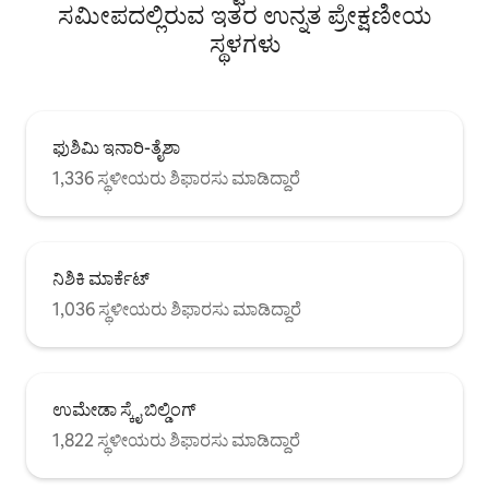
ಮತ್ತು ಕ್ಯೋಟೋ ನಿಲ್ದಾಣಕ್ಕೆ ಪ್ರವೇಶವನ್ನು
ಸಮೀಪದಲ್ಲಿರುವ ಇತರ ಉನ್ನತ ಪ್ರೇಕ್ಷಣೀಯ
ಹೊಂದಿರುವುದರಿಂದ ಇದು ತುಂಬಾ
ಸ್ಥಳಗಳು
ಅನುಕೂಲಕರವಾಗಿದೆ.
ಫುಶಿಮಿ ಇನಾರಿ-ತೈಶಾ
1,336 ಸ್ಥಳೀಯರು ಶಿಫಾರಸು ಮಾಡಿದ್ದಾರೆ
ನಿಶಿಕಿ ಮಾರ್ಕೆಟ್
1,036 ಸ್ಥಳೀಯರು ಶಿಫಾರಸು ಮಾಡಿದ್ದಾರೆ
ಉಮೇಡಾ ಸ್ಕೈ ಬಿಲ್ಡಿಂಗ್
1,822 ಸ್ಥಳೀಯರು ಶಿಫಾರಸು ಮಾಡಿದ್ದಾರೆ