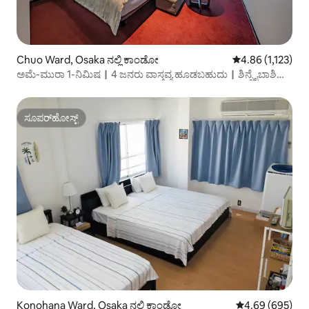
Chuo Ward, Osaka ನಲ್ಲಿ ಕಾಂಡೋ
5 ರಲ್ಲಿ 4.86 ಸರಾಸರ
4.86 (1,123)
ಅಮೆ-ಮುರಾ 1-ನಿಮಿಷ｜4 ಜನರು ವಾಸ್ತವ್ಯ ಹೂಡಬಹುದು｜ಶಿನ್ಸೈಬಾಶಿ｜
ಆಹಾರ ಮತ್ತು ವಿಂಟೇಜ್
ಸೂಪರ್‌ಹೋಸ್ಟ್
ಸೂಪರ್‌ಹೋಸ್ಟ್
Konohana Ward, Osaka ನಲ್ಲಿ ಕಾಂಡೋ
5 ರಲ್ಲಿ 4.69 ಸರಾ
4.69 (695)