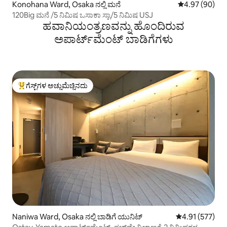
Konohana Ward, Osaka ನಲ್ಲಿ ಮನೆ
5 ರಲ್ಲಿ 4.97 ಸರ
4.97 (90)
120Big ಮನೆ /5 ನಿಮಿಷ ಒಸಾಕಾ ಸ್ಟಾ/5 ನಿಮಿಷ USJ
ಹವಾನಿಯಂತ್ರಣವನ್ನು ಹೊಂದಿರುವ
ಅಪಾರ್ಟ್‌ಮೆಂಟ್‌ ಬಾಡಿಗೆಗಳು
ಗೆಸ್ಟ್‌ಗಳ ಅಚ್ಚುಮೆಚ್ಚಿನದು
ಗೆಸ್ಟ್‌ಗಳಿಗೆ ಅತಿ ಹೆಚ್ಚು ಅಚ್ಚುಮೆಚ್ಚಿನದು
Naniwa Ward, Osaka ನಲ್ಲಿ ಬಾಡಿಗೆ ಯುನಿಟ್
5 ರಲ್ಲಿ 4.91 ಸರಾ
4.91 (577)