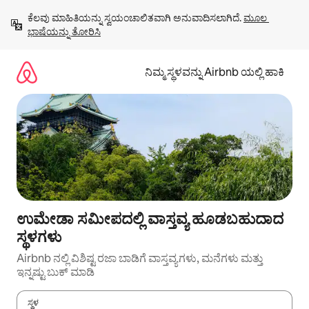
ವಿಷಯಕ್ಕೆ
ಕೆಲವು ಮಾಹಿತಿಯನ್ನು ಸ್ವಯಂಚಾಲಿತವಾಗಿ ಅನುವಾದಿಸಲಾಗಿದೆ. 
ಮೂಲ 
ಹೋಗಿ
ಭಾಷೆಯನ್ನು ತೋರಿಸಿ
ನಿಮ್ಮ ಸ್ಥಳವನ್ನು Airbnb ಯಲ್ಲಿ ಹಾಕಿ
ಉಮೇಡಾ ಸಮೀಪದಲ್ಲಿ ವಾಸ್ತವ್ಯ ಹೂಡಬಹುದಾದ
ಸ್ಥಳಗಳು
Airbnb ನಲ್ಲಿ ವಿಶಿಷ್ಟ ರಜಾ ಬಾಡಿಗೆ ವಾಸ್ತವ್ಯಗಳು, ಮನೆಗಳು ಮತ್ತು
ಇನ್ನಷ್ಟು ಬುಕ್ ಮಾಡಿ
ಸ್ಥಳ