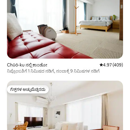
Chūō-ku ನಲ್ಲಿ ಕಾಂಡೋ
5 ರಲ್ಲಿ 4.97 ಸರಾ
4.97 (409)
ನಿಪ್ಪೊಂಬಶಿಗೆ 1 ನಿಮಿಷದ ನಡಿಗೆ, ನಂಬಾಕ್ಕೆ 9 ನಿಮಿಷಗಳ ನಡಿಗೆ
ಗೆಸ್ಟ್‌ಗಳ ಅಚ್ಚುಮೆಚ್ಚಿನದು
ಗೆಸ್ಟ್‌ಗಳ ಅಚ್ಚುಮೆಚ್ಚಿನದು