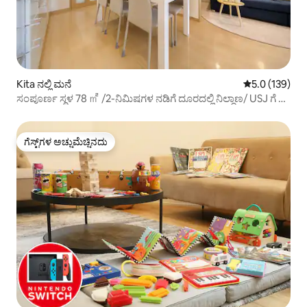
Kita ನಲ್ಲಿ ಮನೆ
5 ರಲ್ಲಿ 5.0 ಸರಾ
5.0 (139)
ಸಂಪೂರ್ಣ ಸ್ಥಳ 78 ㎡ /2-ನಿಮಿಷಗಳ ನಡಿಗೆ ದೂರದಲ್ಲಿ ನಿಲ್ದಾಣ/ USJ ಗೆ 8
ನಿಮಿಷಗಳು
ಗೆಸ್ಟ್‌ಗಳ ಅಚ್ಚುಮೆಚ್ಚಿನದು
ಗೆಸ್ಟ್‌ಗಳ ಅಚ್ಚುಮೆಚ್ಚಿನದು