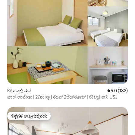
Kita ನಲ್ಲಿ ಮನೆ
5 ರಲ್ಲಿ 5.0 ಸರಾ
5.0 (182)
ವಾಕ್ ಉಮೆಡಾ | 2ಮೀ ಸ್ಟಾ | ಝೆನ್ 2ಬೆಡ್‌ರೂಮ್ | ರೆಟ್ರೊ | ಈಸಿ USJ
ಗೆಸ್ಟ್‌ಗಳ ಅಚ್ಚುಮೆಚ್ಚಿನದು
ಗೆಸ್ಟ್‌ಗಳ ಅಚ್ಚುಮೆಚ್ಚಿನದು