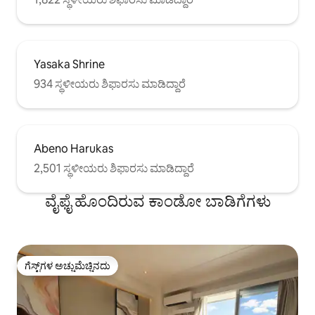
Yasaka Shrine
934 ಸ್ಥಳೀಯರು ಶಿಫಾರಸು ಮಾಡಿದ್ದಾರೆ
Abeno Harukas
2,501 ಸ್ಥಳೀಯರು ಶಿಫಾರಸು ಮಾಡಿದ್ದಾರೆ
ವೈಫೈ ಹೊಂದಿರುವ ಕಾಂಡೋ ಬಾಡಿಗೆಗಳು
ಗೆಸ್ಟ್‌ಗಳ ಅಚ್ಚುಮೆಚ್ಚಿನದು
ಗೆಸ್ಟ್‌ಗಳ ಅಚ್ಚುಮೆಚ್ಚಿನದು