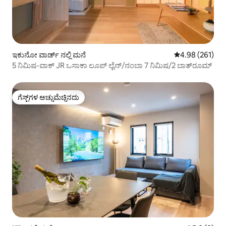
ಇಕುನೋ ವಾರ್ಡ್ ನಲ್ಲಿ ಮನೆ
5 ರಲ್ಲಿ 4.98 ಸರಾ
4.98 (261)
5 ನಿಮಿಷ-ವಾಕ್ JR ಒಸಾಕಾ ಲೂಪ್ ಲೈನ್/ನಂಬಾ 7 ನಿಮಿಷ/2 ಬಾತ್‌ರೂಮ್
ಗೆಸ್ಟ್‌ಗಳ ಅಚ್ಚುಮೆಚ್ಚಿನದು
ಗೆಸ್ಟ್‌ಗಳ ಅಚ್ಚುಮೆಚ್ಚಿನದು