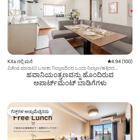
Kita ನಲ್ಲಿ ಮನೆ
5 ರಲ್ಲಿ 4.94 ಸರಾ
4.94 (100)
ವಿಶೇಷ ಮಾರಾಟ! ಒಸಾಕಾ ನಿಲ್ದಾಣದಿಂದ ಒಂದು ನಿಲ್ದಾಣ/ಹತ್ತಿರದ
ಹವಾನಿಯಂತ್ರಣವನ್ನು ಹೊಂದಿರುವ
ನಿಲ್ದಾಣದಿಂದ ಒಂದೂವರೆ ನಿಮಿಷ ನಡಿಗೆ/ಯುಎಸ್‌ಜೆಗೆ ರೈಲಿನಲ್ಲಿ 10 ನಿಮಿಷ/
ಗೌರ್ಮೆಟ್ ಸ್ಟ್ರೀಟ್/ಗರಿಷ್ಠ 10 ಜನರು
ಅಪಾರ್ಟ್‌ಮೆಂಟ್‌ ಬಾಡಿಗೆಗಳು
ಗೆಸ್ಟ್‌ಗಳ ಅಚ್ಚುಮೆಚ್ಚಿನದು
ಗೆಸ್ಟ್‌ಗಳ ಅಚ್ಚುಮೆಚ್ಚಿನದು