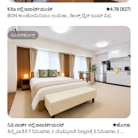
Kita ನಲ್ಲಿ ಅಪಾರ್ಟ್‌ಮಂಟ್
5 ರಲ್ಲಿ 4.78 ಸರಾ
4.78 (827)
BON ಕಾಂಡೋಮಿನಿಯಂ ಉಮೆಡಾ , ಡಿಲಕ್ಸ್ ಟ್ವಿನ್ ರೂಮ್ ವಿಧ.
ಸೂಪರ್‌ಹೋಸ್ಟ್
ಸೂಪರ್‌ಹೋಸ್ಟ್
ನಿಷಿ ವಾರ್ಡ್ ನಲ್ಲಿ ಅಪಾರ್ಟ್‌ಮಂಟ್
ವಾಸ್ತವ್ಯ ಹೂ
ಹೊಸತು
ಶಿನ್ಸೈಬಾಶಿಗೆ 7 ನಿಮಿಷಗಳು｜ಯೊಟ್ಸುಬಾಶಿ ನಿಲ್ದಾಣಕ್ಕೆ 5 ನಿಮಿಷಗಳು｜
EPOR4