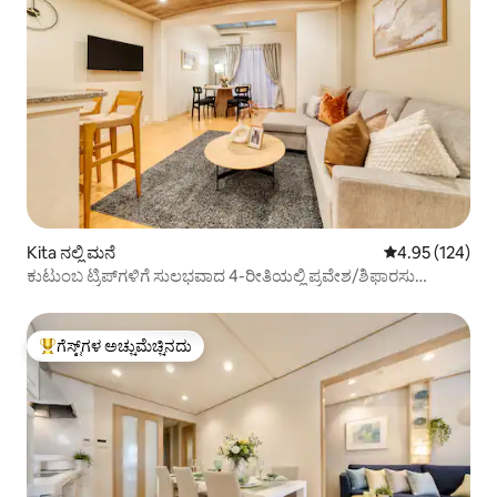
Kita ನಲ್ಲಿ ಮನೆ
5 ರಲ್ಲಿ 4.95 ಸರಾ
4.95 (124)
ಕುಟುಂಬ ಟ್ರಿಪ್‌ಗಳಿಗೆ ಸುಲಭವಾದ 4-ರೀತಿಯಲ್ಲಿ ಪ್ರವೇಶ/ಶಿಫಾರಸು
ಮಾಡಲಾಗಿದೆ
ಗೆಸ್ಟ್‌ಗಳ ಅಚ್ಚುಮೆಚ್ಚಿನದು
ಗೆಸ್ಟ್‌ಗಳಿಗೆ ಅತಿ ಹೆಚ್ಚು ಅಚ್ಚುಮೆಚ್ಚಿನದು