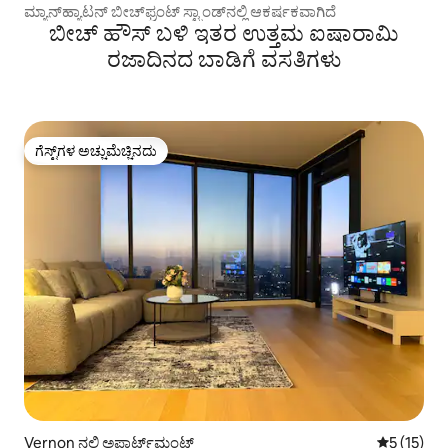
ಮ್ಯಾನ್‌ಹ್ಯಾಟನ್ ಬೀಚ್‌ಫ್ರಂಟ್ ಸ್ಟ್ರಾಂಡ್‌ನಲ್ಲಿ ಆಕರ್ಷಕವಾಗಿದೆ
ಬೀಚ್ ಹೌಸ್ ಬಳಿ ಇತರ ಉತ್ತಮ ಐಷಾರಾಮಿ
ರಜಾದಿನದ ಬಾಡಿಗೆ ವಸತಿಗಳು
ಗೆಸ್ಟ್‌ಗಳ ಅಚ್ಚುಮೆಚ್ಚಿನದು
ಗೆಸ್ಟ್‌ಗಳ ಅಚ್ಚುಮೆಚ್ಚಿನದು
Vernon ನಲ್ಲಿ ಅಪಾರ್ಟ್‌ಮಂಟ್
5 ರಲ್ಲಿ 5 ಸ
5 (15)