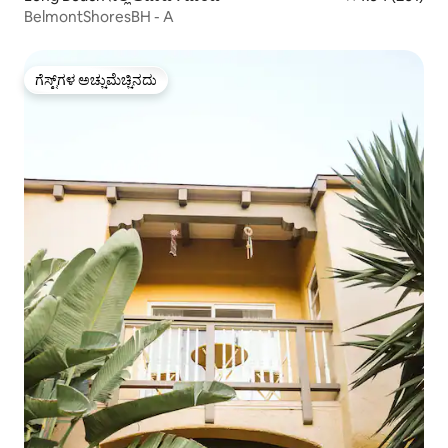
BelmontShoresBH - A
ಗೆಸ್ಟ್‌ಗಳ ಅಚ್ಚುಮೆಚ್ಚಿನದು
ಗೆಸ್ಟ್‌ಗಳ ಅಚ್ಚುಮೆಚ್ಚಿನದು