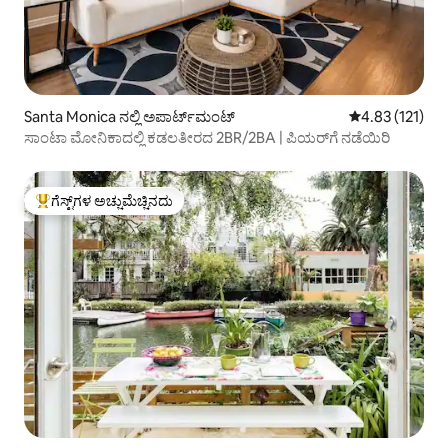
Santa Monica ನಲ್ಲಿ ಅಪಾರ್ಟ್‌ಮಂಟ್
5 ರಲ್ಲಿ 4.83 ಸರಾ
4.83 (121)
ಸಾಂಟಾ ಮೋನಿಕಾದಲ್ಲಿ ಕಡಲತೀರದ 2BR/2BA | ಪಿಯರ್‌ಗೆ ನಡೆಯಿರಿ
ಗೆಸ್ಟ್‌ಗಳ ಅಚ್ಚುಮೆಚ್ಚಿನದು
ಗೆಸ್ಟ್‌ಗಳಿಗೆ ಅತಿ ಹೆಚ್ಚು ಅಚ್ಚುಮೆಚ್ಚಿನದು