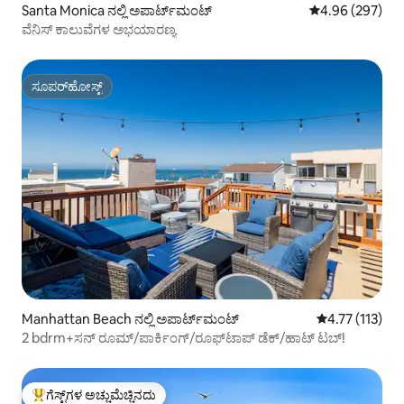
Santa Monica ನಲ್ಲಿ ಅಪಾರ್ಟ್‌ಮಂಟ್
5 ರಲ್ಲಿ 4.96 ಸರಾ
4.96 (297)
ವೆನಿಸ್ ಕಾಲುವೆಗಳ ಅಭಯಾರಣ್ಯ
ಸೂಪರ್‌ಹೋಸ್ಟ್
ಸೂಪರ್‌ಹೋಸ್ಟ್
Manhattan Beach ನಲ್ಲಿ ಅಪಾರ್ಟ್‌ಮಂಟ್
5 ರಲ್ಲಿ 4.77 ಸರಾ
4.77 (113)
2 bdrm+ಸನ್ ರೂಮ್/ಪಾರ್ಕಿಂಗ್/ರೂಫ್‌ಟಾಪ್ ಡೆಕ್/ಹಾಟ್ ಟಬ್!
ಗೆಸ್ಟ್‌ಗಳ ಅಚ್ಚುಮೆಚ್ಚಿನದು
ಗೆಸ್ಟ್‌ಗಳಿಗೆ ಅತಿ ಹೆಚ್ಚು ಅಚ್ಚುಮೆಚ್ಚಿನದು