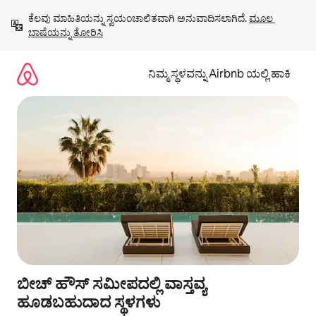
ವಿಷಯಕ್ಕೆ
ಕೆಲವು ಮಾಹಿತಿಯನ್ನು ಸ್ವಯಂಚಾಲಿತವಾಗಿ ಅನುವಾದಿಸಲಾಗಿದೆ. 
ಮೂಲ 
ಹೋಗಿ
ಭಾಷೆಯನ್ನು ತೋರಿಸಿ
ನಿಮ್ಮ ಸ್ಥಳವನ್ನು Airbnb ಯಲ್ಲಿ ಹಾಕಿ
ಬೀಚ್ ಹೌಸ್ ಸಮೀಪದಲ್ಲಿ ವಾಸ್ತವ್ಯ
ಹೂಡಬಹುದಾದ ಸ್ಥಳಗಳು