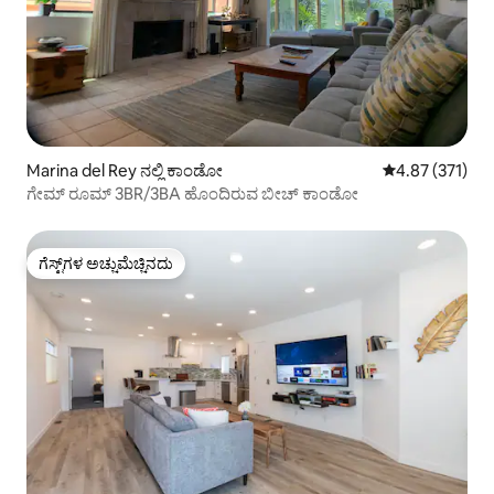
Marina del Rey ನಲ್ಲಿ ಕಾಂಡೋ
5 ರಲ್ಲಿ 4.87 ಸರಾ
4.87 (371)
ಗೇಮ್ ರೂಮ್ 3BR/3BA ಹೊಂದಿರುವ ಬೀಚ್ ಕಾಂಡೋ
ಗೆಸ್ಟ್‌ಗಳ ಅಚ್ಚುಮೆಚ್ಚಿನದು
ಗೆಸ್ಟ್‌ಗಳ ಅಚ್ಚುಮೆಚ್ಚಿನದು