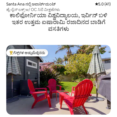
Santa Ana ನಲ್ಲಿ ಅಪಾರ್ಟ್‌ಮಂಟ್
5 ರಲ್ಲಿ 5.0 ಸ
5.0 (41)
ಹೈ-ರೈಸ್ ಲಕ್ಸ್ w/ OC ಸಿಟಿ ವೀಕ್ಷಣೆಗಳು
ಕಾಲಿಫೋರ್ನಿಯಾ ವಿಶ್ವವಿದ್ಯಾಲಯ, ಇರ್ವಿನ್ ಬಳಿ
ಇತರ ಉತ್ತಮ ಐಷಾರಾಮಿ ರಜಾದಿನದ ಬಾಡಿಗೆ
ವಸತಿಗಳು
ಗೆಸ್ಟ್‌ಗಳ ಅಚ್ಚುಮೆಚ್ಚಿನದು
ಗೆಸ್ಟ್‌ಗಳಿಗೆ ಅತಿ ಹೆಚ್ಚು ಅಚ್ಚುಮೆಚ್ಚಿನದು