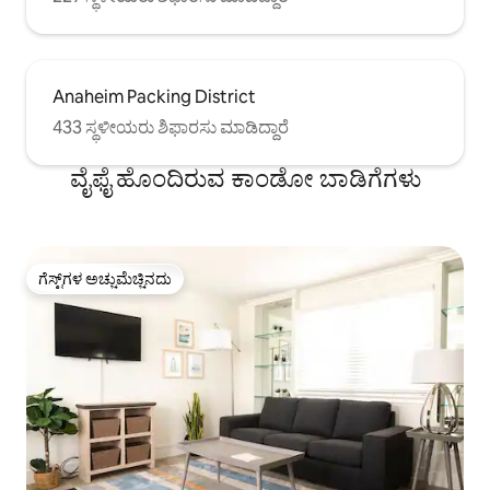
Anaheim Packing District
433 ಸ್ಥಳೀಯರು ಶಿಫಾರಸು ಮಾಡಿದ್ದಾರೆ
ವೈಫೈ ಹೊಂದಿರುವ ಕಾಂಡೋ ಬಾಡಿಗೆಗಳು
ಗೆಸ್ಟ್‌ಗಳ ಅಚ್ಚುಮೆಚ್ಚಿನದು
ಗೆಸ್ಟ್‌ಗಳ ಅಚ್ಚುಮೆಚ್ಚಿನದು