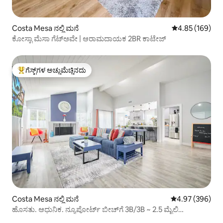
Costa Mesa ನಲ್ಲಿ ಮನೆ
5 ರಲ್ಲಿ 4.85 ಸರಾ
4.85 (169)
ಕೋಸ್ಟಾ ಮೆಸಾ ಗೆಟ್‌ಅವೇ | ಆರಾಮದಾಯಕ 2BR ಕಾಟೇಜ್
ಗೆಸ್ಟ್‌ಗಳ ಅಚ್ಚುಮೆಚ್ಚಿನದು
ಗೆಸ್ಟ್‌ಗಳಿಗೆ ಅತಿ ಹೆಚ್ಚು ಅಚ್ಚುಮೆಚ್ಚಿನದು
Costa Mesa ನಲ್ಲಿ ಮನೆ
5 ರಲ್ಲಿ 4.97 ಸರಾ
4.97 (396)
ಹೊಸತು. ಆಧುನಿಕ. ನ್ಯೂಪೋರ್ಟ್ ಬೀಚ್‌ಗೆ 3B/3B ~ 2.5 ಮೈಲಿ
ಸ್ವಚ್ಛಗೊಳಿಸಿ