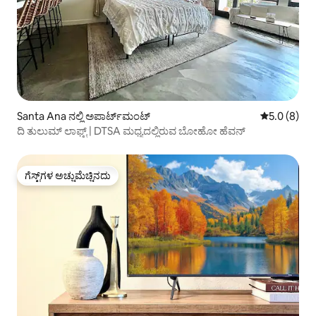
Santa Ana ನಲ್ಲಿ ಅಪಾರ್ಟ್‌ಮಂಟ್
5 ರಲ್ಲಿ 5.0 ಸ
5.0 (8)
ದಿ ತುಲುಮ್ ಲಾಫ್ಟ್ | DTSA ಮಧ್ಯದಲ್ಲಿರುವ ಬೋಹೋ ಹೆವನ್
ಗೆಸ್ಟ್‌ಗಳ ಅಚ್ಚುಮೆಚ್ಚಿನದು
ಗೆಸ್ಟ್‌ಗಳ ಅಚ್ಚುಮೆಚ್ಚಿನದು