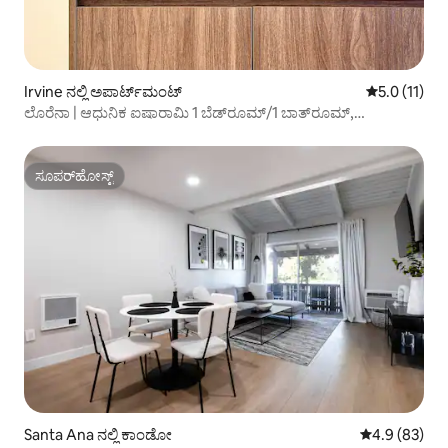
Irvine ನಲ್ಲಿ ಅಪಾರ್ಟ್‌ಮಂಟ್
5 ರಲ್ಲಿ 5.0 ಸ
5.0 (11)
ಲೊರೆನಾ | ಆಧುನಿಕ ಐಷಾರಾಮಿ 1 ಬೆಡ್‌ರೂಮ್/1 ಬಾತ್‌ರೂಮ್,
ಸೌಕರ್ಯಗಳೊಂದಿಗೆ
ಸೂಪರ್‌ಹೋಸ್ಟ್
ಸೂಪರ್‌ಹೋಸ್ಟ್
Santa Ana ನಲ್ಲಿ ಕಾಂಡೋ
5 ರಲ್ಲಿ 4.9 ಸರ
4.9 (83)