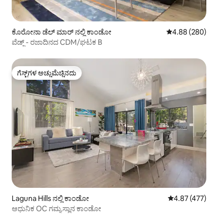
ಕೊರೋನಾ ಡೆಲ್ ಮಾರ್ ನಲ್ಲಿ ಕಾಂಡೋ
5 ರಲ್ಲಿ 4.88 ಸರಾ
4.88 (280)
ವೆಡ್ಜ್ - ರಜಾದಿನದ CDM/ಘಟಕ B
ಗೆಸ್ಟ್‌ಗಳ ಅಚ್ಚುಮೆಚ್ಚಿನದು
ಗೆಸ್ಟ್‌ಗಳ ಅಚ್ಚುಮೆಚ್ಚಿನದು
Laguna Hills ನಲ್ಲಿ ಕಾಂಡೋ
5 ರಲ್ಲಿ 4.87 ಸರಾ
4.87 (477)
ಆಧುನಿಕ OC ಗಮ್ಯಸ್ಥಾನ ಕಾಂಡೋ