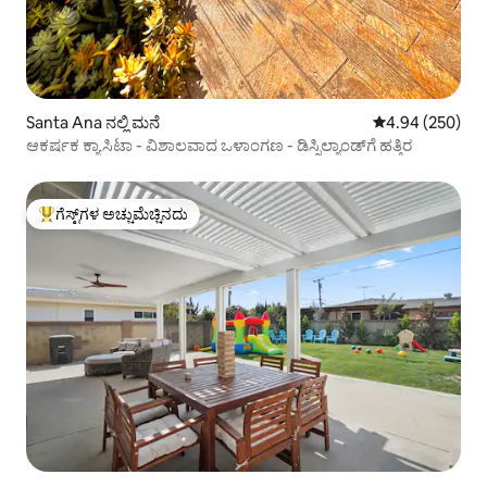
Santa Ana ನಲ್ಲಿ ಮನೆ
5 ರಲ್ಲಿ 4.94 ಸರಾ
4.94 (250)
ಆಕರ್ಷಕ ಕ್ಯಾಸಿಟಾ - ವಿಶಾಲವಾದ ಒಳಾಂಗಣ - ಡಿಸ್ನಿಲ್ಯಾಂಡ್‌ಗೆ ಹತ್ತಿರ
ಗೆಸ್ಟ್‌ಗಳ ಅಚ್ಚುಮೆಚ್ಚಿನದು
ಗೆಸ್ಟ್‌ಗಳಿಗೆ ಅತಿ ಹೆಚ್ಚು ಅಚ್ಚುಮೆಚ್ಚಿನದು