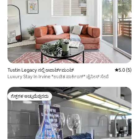
Tustin Legacy ನಲ್ಲಿ ಅಪಾರ್ಟ್‌ಮಂಟ್
5 ರಲ್ಲಿ 5.0 
5.0 (5)
Luxury Stay In Irvine *ಉಚಿತ ಪಾರ್ಕಿಂಗ್* ಚೈನೀಸ್ ಸೇವೆ
ಗೆಸ್ಟ್‌ಗಳ ಅಚ್ಚುಮೆಚ್ಚಿನದು
ಗೆಸ್ಟ್‌ಗಳ ಅಚ್ಚುಮೆಚ್ಚಿನದು