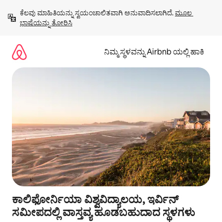
ವಿಷಯಕ್ಕೆ
ಕೆಲವು ಮಾಹಿತಿಯನ್ನು ಸ್ವಯಂಚಾಲಿತವಾಗಿ ಅನುವಾದಿಸಲಾಗಿದೆ. 
ಮೂಲ 
ಹೋಗಿ
ಭಾಷೆಯನ್ನು ತೋರಿಸಿ
ನಿಮ್ಮ ಸ್ಥಳವನ್ನು Airbnb ಯಲ್ಲಿ ಹಾಕಿ
ಕಾಲಿಫೋರ್ನಿಯಾ ವಿಶ್ವವಿದ್ಯಾಲಯ, ಇರ್ವಿನ್
ಸಮೀಪದಲ್ಲಿ ವಾಸ್ತವ್ಯ ಹೂಡಬಹುದಾದ ಸ್ಥಳಗಳು