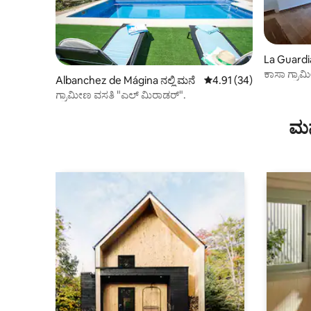
La Guardia
ಕಾಸಾ ಗ್ರ
Albanchez de Mágina ನಲ್ಲಿ ಮನೆ
5 ರಲ್ಲಿ 4.91 ಸರಾಸರಿ ರೇಟಿಂ
4.91 (34)
ಗ್ರಾಮೀಣ ವಸತಿ "ಎಲ್ ಮಿರಾಡರ್".
ಮನ