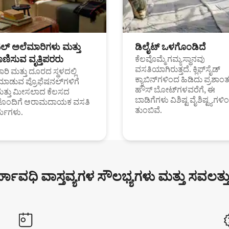
ಟಲ್ ಅಲೆಮಾರಿಗಳು ಮತ್ತು
ಡಿಲೈಟ್ ಒಳಗೊಂಡಿದೆ
ಣಿಸುವ ವೃತ್ತಿಪರರು
ಕೆಲವೊಮ್ಮೆ ಗಮ್ಯಸ್ಥಾನವು
ವಸತಿಯಾಗಿರುತ್ತದೆ. ಕ್ಲಿಫ್‌ಸೈಡ್
ರಿ ಮತ್ತು ದೂರದ ಸ್ಥಳದಲ್ಲಿ
ಕ್ಯಾಬಿನ್‌ಗಳಿಂದ ಹಿಡಿದು ಪ್ರಶಾ
ಮಾಡುವ ಪ್ರೊಫೆಷನಲ್‌ಗಳಿಗೆ
ಹೌಸ್ ಬೋಟ್‌ಗಳವರೆಗೆ, ಈ
ಮತ್ತು ಮೀಸಲಾದ ಕೆಲಸದ
ಬಾಡಿಗೆಗಳು ವಿಶಿಷ್ಟ ವೈಶಿಷ್ಟ್ಯಗಳಿ
ಗಳೊಂದಿಗೆ ಆರಾಮದಾಯಕ ವಸತಿ
ತುಂಬಿವೆ.
್ಯಗಳು.
್ಘಾವಧಿ ವಾಸ್ತವ್ಯಗಳ ಸೌಲಭ್ಯಗಳು ಮತ್ತು ಸವಲತ್ತ