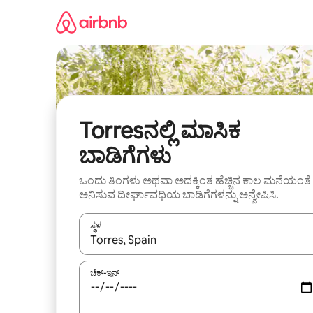
ವಿಷಯಕ್ಕೆ
ಹೋಗಿ
Torresನಲ್ಲಿ ಮಾಸಿಕ
ಬಾಡಿಗೆಗಳು
ಒಂದು ತಿಂಗಳು ಅಥವಾ ಅದಕ್ಕಿಂತ ಹೆಚ್ಚಿನ ಕಾಲ ಮನೆಯಂತೆ
ಅನಿಸುವ ದೀರ್ಘಾವಧಿಯ ಬಾಡಿಗೆಗಳನ್ನು ಅನ್ವೇಷಿಸಿ.
ಸ್ಥಳ
ಫಲಿತಾಂಶಗಳು ಲಭ್ಯವಿರುವಾಗ, ಅಪ್ ಮತ್ತು ಡೌನ್ ಬಾಣದ ಕೀಲಿಗಳೊ
ಚೆಕ್-ಇನ್