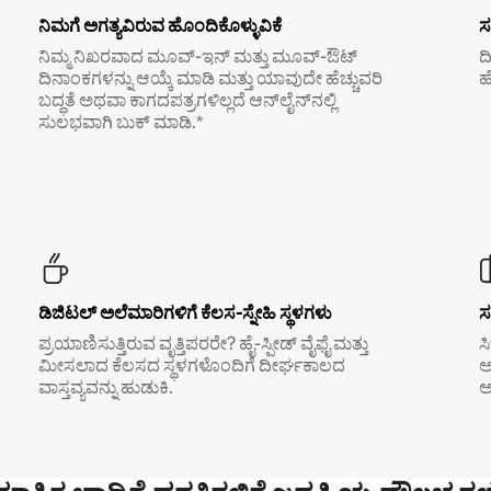
ನಿಮಗೆ ಅಗತ್ಯವಿರುವ ಹೊಂದಿಕೊಳ್ಳುವಿಕೆ
ಸ
ನಿಮ್ಮ ನಿಖರವಾದ ಮೂವ್-ಇನ್ ಮತ್ತು ಮೂವ್-ಔಟ್
ದ
ದಿನಾಂಕಗಳನ್ನು ಆಯ್ಕೆ ಮಾಡಿ ಮತ್ತು ಯಾವುದೇ ಹೆಚ್ಚುವರಿ
ಹ
ಬದ್ಧತೆ ಅಥವಾ ಕಾಗದಪತ್ರಗಳಿಲ್ಲದೆ ಆನ್‌ಲೈನ್‌ನಲ್ಲಿ
ಸುಲಭವಾಗಿ ಬುಕ್ ಮಾಡಿ.*
ಡಿಜಿಟಲ್ ಅಲೆಮಾರಿಗಳಿಗೆ ಕೆಲಸ-ಸ್ನೇಹಿ ಸ್ಥಳಗಳು
ಸ
ಪ್ರಯಾಣಿಸುತ್ತಿರುವ ವೃತ್ತಿಪರರೇ? ಹೈ-ಸ್ಪೀಡ್ ವೈಫೈ ಮತ್ತು
ಸ
ಮೀಸಲಾದ ಕೆಲಸದ ಸ್ಥಳಗಳೊಂದಿಗೆ ದೀರ್ಘಕಾಲದ
ಅ
ವಾಸ್ತವ್ಯವನ್ನು ಹುಡುಕಿ.
ಅ