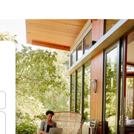
ಂದಿಗೆ ನ್ಯಾವಿಗೇಟ್ ಮಾಡಿ ಅಥವಾ ಸ್ಪರ್ಶ ಅಥವಾ ಸ್ವೈಪ್ ಗೆಸ್ಚರ್‌ಗಳ ಮೂಲಕ ಅನ್ವೇಷಿಸಿ.