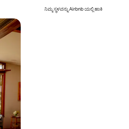
ನಿಮ್ಮ ಸ್ಥಳವನ್ನು Airbnb ಯಲ್ಲಿ ಹಾಕಿ