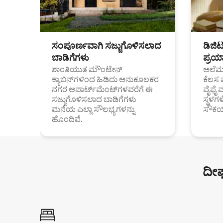
ಸಂಪೂರ್ಣವಾಗಿ ಸಜ್ಜುಗೊಳಿಸಲಾದ
ಡಿಜಿ
ಬಾಡಿಗೆಗಳು
ಪ್ರಯಾ
ಶಾಂತಿಯುತ ಮೌಂಟೇನ್
ಅಲೆಮಾ
ಕ್ಯಾಬಿನ್‌ಗಳಿಂದ ಹಿಡಿದು ಅನುಕೂಲಕರ
ಕೆಲಸ 
ನಗರ ಅಪಾರ್ಟ್‌ಮೆಂಟ್‌ಗಳವರೆಗೆ ಈ
ವೈಫೈ 
ಸಜ್ಜುಗೊಳಿಸಲಾದ ಬಾಡಿಗೆಗಳು
ಸ್ಥಳ
ಮನೆಯ ಎಲ್ಲಾ ಸೌಲಭ್ಯಗಳನ್ನು
ಸೌಕರ
ಹೊಂದಿವೆ.
ದೀರ