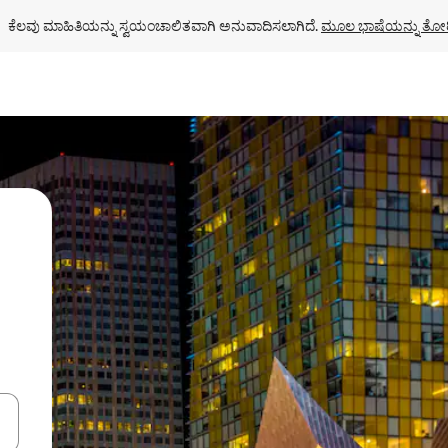
ಕೆಲವು ಮಾಹಿತಿಯನ್ನು ಸ್ವಯಂಚಾಲಿತವಾಗಿ ಅನುವಾದಿಸಲಾಗಿದೆ. 
ಮೂಲ ಭಾಷೆಯನ್ನು ತೋರ
ಂದಿಗೆ ನ್ಯಾವಿಗೇಟ್ ಮಾಡಿ ಅಥವಾ ಸ್ಪರ್ಶ ಅಥವಾ ಸ್ವೈಪ್ ಗೆಸ್ಚರ್‌ಗಳ ಮೂಲಕ ಅನ್ವೇಷಿಸಿ.