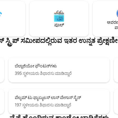
ಗೆ ರೆಸಾರ್ಟ್ ಶೈಲಿಯ ವಾಸ್ತವ್ಯವನ್ನು
ಅದ್ಭುತ ಜೆಟ್-ಜಕುಝಿ ದೊಡ್ಡ ಟಿವಿ 100 ಇಂಚುಗಳು
GM ಕ್ಯಾಸಿನೊಗೆ ನೇರ ಪ್ರವೇಶ,
Netflix, Hulu, HBO, Disney+, Pr
ರಿ ವ್ಯಾಲೆಟ್, ಹೈ ಸ್ಪೀಡ್ ವೈಫೈ ಅನೇಕ
ESPN ಎಲೆಕ್ಟ್ರಿಕ್ ಕುಕ್‌ಟಾಪ್ ಸ್ಟವ್ ಡಿಶ್‌ವಾಶರ್
ಕೆಗಳಲ್ಲಿ ಒಂದಾಗಿದೆ. ವಿಶ್ವಪ್ರಸಿದ್ಧ
ಉತ್ತಮ ಗುಣಮಟ್ಟದ ಕಾಫಿ ಮೇಕರ್ ವಿಟಮಿಕ್ಸ್
 ಸ್ಟ್ರಿಪ್‌ಗೆ ನಡೆಯುವ ದೂರ!
ಆವರಣದ
ಬ್ಲೆಂಡರ್
ಪೂಲ್
ಪಾ
್ ಸ್ಟ್ರಿಪ್ ಸಮೀಪದಲ್ಲಿರುವ ಇತರ ಉನ್ನತ ಪ್ರೇಕ್ಷ
ಬೆಲ್ಲಾಜಿಯೋ ಫೌಂಟನ್‌ಗಳು
395 ಸ್ಥಳೀಯರು ಶಿಫಾರಸು ಮಾಡಿದ್ದಾರೆ
ವೆಲ್ಕಮ್ ಟು ಫ್ಯಾಬ್ಯುಲಸ್ ಲಾಸ್ ವೇಗಾಸ್ ಸೈನ್
197 ಸ್ಥಳೀಯರು ಶಿಫಾರಸು ಮಾಡಿದ್ದಾರೆ