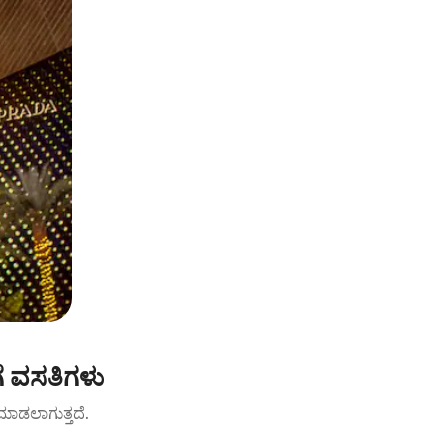
ಗೆ ವಸತಿಗಳು
ಟ್ ಮಾಡಲಾಗುತ್ತದೆ.