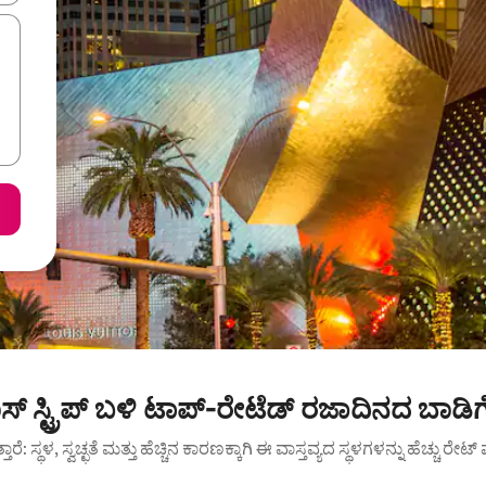
ಸ್ ಸ್ಟ್ರಿಪ್ ಬಳಿ ಟಾಪ್-ರೇಟೆಡ್ ರಜಾದಿನದ ಬಾಡಿ
ುತ್ತಾರೆ: ಸ್ಥಳ, ಸ್ವಚ್ಛತೆ ಮತ್ತು ಹೆಚ್ಚಿನ ಕಾರಣಕ್ಕಾಗಿ ಈ ವಾಸ್ತವ್ಯದ ಸ್ಥಳಗಳನ್ನು ಹೆಚ್ಚು ರೇ