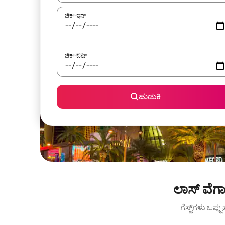
ಚೆಕ್-ಇನ್
ಚೆಕ್-ಔಟ್
ಹುಡುಕಿ
ಲಾಸ್ ವೆಗಾ
ಗೆಸ್ಟ್‌ಗಳು ಒಪ್ಪ