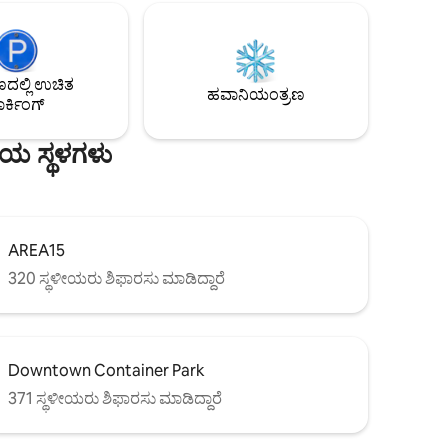
ಕಿಟಕಿಗಳು, ಮೋಟಾರು ಚಾಲಿತ ಬ್ಲೈಂಡ್‌ಗಳು ಮತ್ತು
ಇಡೀ ಲಾಸ್ ವೇಗಾಸ್ ಸ್ಟ್ರಿಪ್‌ನ ಅದ್ಭುತ
ime Video,
ನೋಟಗಳೊಂದಿಗೆ ವಿಸ್ತಾರವಾದ ವಾರ್ಪ್-ಅರೌಂಡ್
ಹೊರಾಂಗಣ ಬಾಲ್ಕನಿ
ಲ್ಲಿ ಉಚಿತ
ಹವಾನಿಯಂತ್ರಣ
ರ್ಕಿಂಗ್
ಣೀಯ ಸ್ಥಳಗಳು
AREA15
320 ಸ್ಥಳೀಯರು ಶಿಫಾರಸು ಮಾಡಿದ್ದಾರೆ
Downtown Container Park
371 ಸ್ಥಳೀಯರು ಶಿಫಾರಸು ಮಾಡಿದ್ದಾರೆ