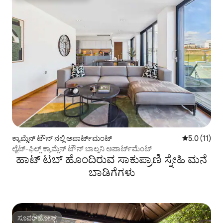
ಕ್ಯಾಮ್ಡೆನ್ ಟೌನ್ ನಲ್ಲಿ ಅಪಾರ್ಟ್‌ಮಂಟ್
5 ರಲ್ಲಿ 5.0 ಸ
5.0 (11)
ಲೈಟ್-ಫಿಲ್ಡ್ ಕ್ಯಾಮ್ಡೆನ್ ಟೌನ್ ಬಾಲ್ಕನಿ ಅಪಾರ್ಟ್‌ಮೆಂಟ್
ಹಾಟ್ ಟಬ್ ಹೊಂದಿರುವ ಸಾಕುಪ್ರಾಣಿ ಸ್ನೇಹಿ ಮನೆ
ಬಾಡಿಗೆಗಳು
ಸೂಪರ್‌ಹೋಸ್ಟ್
ಸೂಪರ್‌ಹೋಸ್ಟ್