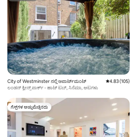
City of Westminster ನಲ್ಲಿ ಅಪಾರ್ಟ್‌ಮಂಟ್
5 ರಲ್ಲಿ 4.83 ಸರಾ
4.83 (105)
ಲಂಡನ್ ಕ್ವೀನ್ಸ್ ಪಾರ್ಕ್ - ಹಾಟ್ ಟಬ್, ಸಿನೆಮಾ, ಆಟಗಳು
ಗೆಸ್ಟ್‌ಗಳ ಅಚ್ಚುಮೆಚ್ಚಿನದು
ಗೆಸ್ಟ್‌ಗಳ ಅಚ್ಚುಮೆಚ್ಚಿನದು