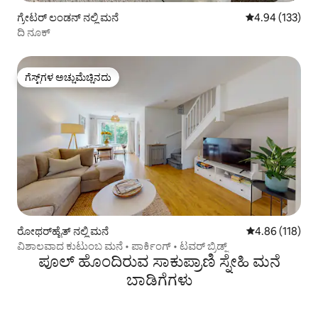
ಗ್ರೇಟರ್ ಲಂಡನ್ ನಲ್ಲಿ ಮನೆ
5 ರಲ್ಲಿ 4.94 ಸರಾ
4.94 (133)
ದಿ ನೂಕ್
ಗೆಸ್ಟ್‌ಗಳ ಅಚ್ಚುಮೆಚ್ಚಿನದು
ಗೆಸ್ಟ್‌ಗಳ ಅಚ್ಚುಮೆಚ್ಚಿನದು
ರೋಥರ್‌ಹೈತ್ ನಲ್ಲಿ ಮನೆ
5 ರಲ್ಲಿ 4.86 ಸರಾ
4.86 (118)
ವಿಶಾಲವಾದ ಕುಟುಂಬ ಮನೆ • ಪಾರ್ಕಿಂಗ್ • ಟವರ್ ಬ್ರಿಡ್ಜ್
ಪೂಲ್ ಹೊಂದಿರುವ ಸಾಕುಪ್ರಾಣಿ ಸ್ನೇಹಿ ಮನೆ
ಬಾಡಿಗೆಗಳು