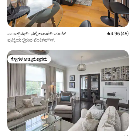
ವಾಂಡ್ಸ್‌ವರ್ಥ್ ನಲ್ಲಿ ಅಪಾರ್ಟ್‌ಮಂಟ್
5 ರಲ್ಲಿ 4.96 ಸರ
4.96 (45)
ಪುಟ್ನಿಯಲ್ಲಿರುವ ಪೆಂಟ್‌ಹೌಸ್.
ಗೆಸ್ಟ್‌ಗಳ ಅಚ್ಚುಮೆಚ್ಚಿನದು
ಗೆಸ್ಟ್‌ಗಳ ಅಚ್ಚುಮೆಚ್ಚಿನದು