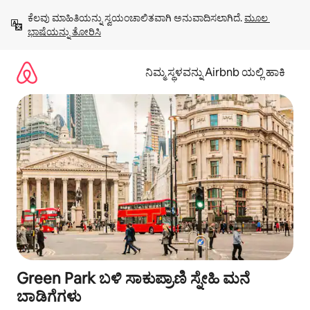
ವಿಷಯಕ್ಕೆ
ಕೆಲವು ಮಾಹಿತಿಯನ್ನು ಸ್ವಯಂಚಾಲಿತವಾಗಿ ಅನುವಾದಿಸಲಾಗಿದೆ. 
ಮೂಲ 
ಹೋಗಿ
ಭಾಷೆಯನ್ನು ತೋರಿಸಿ
ನಿಮ್ಮ ಸ್ಥಳವನ್ನು Airbnb ಯಲ್ಲಿ ಹಾಕಿ
Green Park ಬಳಿ ಸಾಕುಪ್ರಾಣಿ ಸ್ನೇಹಿ ಮನೆ
ಬಾಡಿಗೆಗಳು