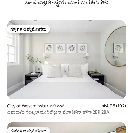
ಸಾಕುಪ್ರಾಣಿ-ಸ್ನೇಹಿ ಮನೆ ಬಾಡಿಗೆಗಳು
ಗೆಸ್ಟ್‌ಗಳ ಅಚ್ಚುಮೆಚ್ಚಿನದು
ಗೆಸ್ಟ್‌ಗಳ ಅಚ್ಚುಮೆಚ್ಚಿನದು
City of Westminster ನಲ್ಲಿ ಮನೆ
5 ರಲ್ಲಿ 4.96 ಸರಾ
4.96 (102)
ಐಷಾರಾಮಿ ಸೆಂಟ್ರಲ್ ಮೇರಿಲ್ಬೋನ್ ಮೆಸ್ ಟೌನ್ ಹೌಸ್ 2BR 2BA
ಗೆಸ್ಟ್‌ಗಳ ಅಚ್ಚುಮೆಚ್ಚಿನದು