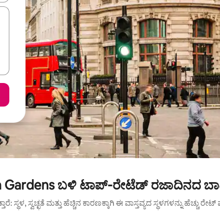
 Gardens ಬಳಿ ಟಾಪ್-ರೇಟೆಡ್ ರಜಾದಿನದ ಬಾಡ
ುತ್ತಾರೆ: ಸ್ಥಳ, ಸ್ವಚ್ಛತೆ ಮತ್ತು ಹೆಚ್ಚಿನ ಕಾರಣಕ್ಕಾಗಿ ಈ ವಾಸ್ತವ್ಯದ ಸ್ಥಳಗಳನ್ನು ಹೆಚ್ಚು ರೇ