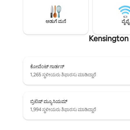
ಹವಾನಿಯಂತ್ರಣ ಹೊಂದಿರುವ ಶಾಂತವಾದ
ಮತ್ತು ಲೌಂಜ
ಬೆಡ್‌ರೂಮ್ ಅನ್ನು ಒದಗಿಸುತ್ತದೆ. ವೇಗದ ವೈಫೈ,
ಹೆಚ್ಚುವರಿ ಅನ
ಬುಲ್ತೌಪ್ ಅಡುಗೆಮನೆ, ಶೌಚಾಲಯ ಸಾಮಗ್ರಿಗಳು
ಅವಕಾಶ ಕಲ್ಪ
ಮತ್ತು ಕಾರ್ಲ್ ಹ್ಯಾನ್ಸೆನ್ ಪೀಠೋಪಕರಣಗಳೊಂದಿಗೆ
ಹಾಸಿಗೆ ಲಭ್
ಅಡುಗೆ ಮನೆ
ವೈಫೈ
ಇದು ಐಷಾರಾಮಿ ವಿರಾಮ ತಾಣವಾಗಿದೆ; ಇದು ನಿಮ್ಮದೇ
ಬಳಕೆಗಾಗಿ ವ
ಎಂದು ಪರಿಗಣಿಸುವಂತೆ ನಾವು ನಿಮ್ಮನ್ನು ಕೇಳಿಕೊಳ್ಳುವ
ಖಾಸಗಿ ಮನೆಯಾಗಿದೆ.
Kensington 
ಕೋವೆಂಟ್ ಗಾರ್ಡನ್
1,265 ಸ್ಥಳೀಯರು ಶಿಫಾರಸು ಮಾಡಿದ್ದಾರೆ
ಬ್ರಿಟಿಷ್ ಮ್ಯೂಸಿಯಮ್
1,994 ಸ್ಥಳೀಯರು ಶಿಫಾರಸು ಮಾಡಿದ್ದಾರೆ