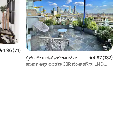
5 ರಲ್ಲಿ 4.96 ಸರಾಸರಿ ರೇಟಿಂಗ್, 74 ವಿಮರ್ಶೆಗಳು
4.96 (74)
್
ಗ್ರೇಟರ್ ಲಂಡನ್ ನಲ್ಲಿ ಕಾಂಡೋ
5 ರಲ್ಲಿ 4.87 ಸರಾಸರಿ ರೇಟಿಂ
4.87 (132)
ಹಾರ್ಟ್ ಆಫ್ ಲಂಡನ್ 3BR ಪೆಂಟ್‌ಹೌಸ್: LND
ನಗರದ ಸ್ಕೈಲೈನ್