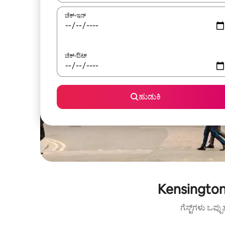
ಚೆಕ್-ಇನ್
ಚೆಕ್-ಔಟ್
ಹುಡುಕಿ
Kensington
ಗೆಸ್ಟ್‌ಗಳು ಒಪ್ಪ