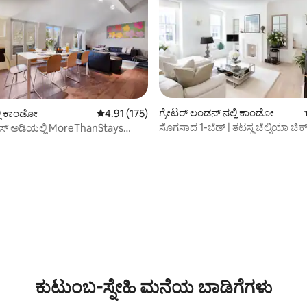
ಗ್ರೇಟರ್ ಲಂಡನ್ ನಲ್ಲಿ ಕಾಂಡೋ
ಲಿ ಕಾಂಡೋ
5 ರಲ್ಲಿ 4.91 ಸರಾಸರಿ ರೇಟಿಂಗ್, 175 ವಿಮರ್ಶೆಗಳು
4.91 (175)
ಸೊಗಸಾದ 1-ಬೆಡ್ | ತಟಸ್ಥ ಚೆಲ್ಸಿಯಾ ಚಿಕ
ೈಸ್ ಅಡಿಯಲ್ಲಿ MoreThanStays
್, 184 ವಿಮರ್ಶೆಗಳು
ಕುಟುಂಬ-ಸ್ನೇಹಿ ಮನೆಯ ಬಾಡಿಗೆಗಳು