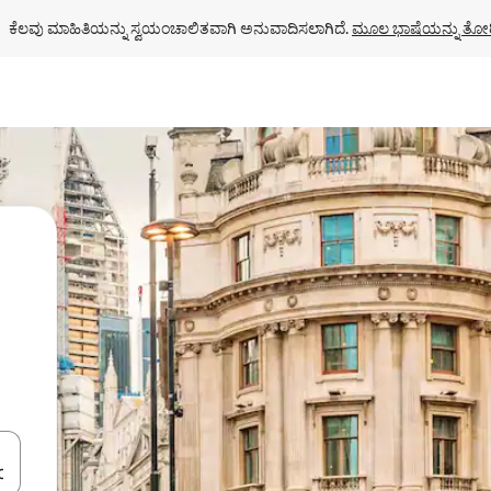
ಕೆಲವು ಮಾಹಿತಿಯನ್ನು ಸ್ವಯಂಚಾಲಿತವಾಗಿ ಅನುವಾದಿಸಲಾಗಿದೆ. 
ಮೂಲ ಭಾಷೆಯನ್ನು ತೋರ
ಂದಿಗೆ ನ್ಯಾವಿಗೇಟ್ ಮಾಡಿ ಅಥವಾ ಸ್ಪರ್ಶ ಅಥವಾ ಸ್ವೈಪ್ ಗೆಸ್ಚರ್‌ಗಳ ಮೂಲಕ ಅನ್ವೇಷಿಸಿ.