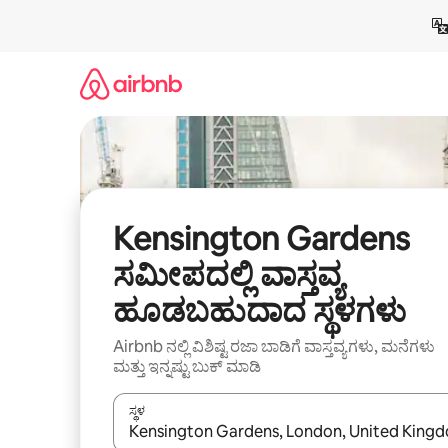
ವಿಷಯಕ್ಕೆ
ಹೋಗಿ
Kensington Gardens
ಸಮೀಪದಲ್ಲಿ ವಾಸ್ತವ್ಯ
ಹೂಡಬಹುದಾದ ಸ್ಥಳಗಳು
Airbnb ನಲ್ಲಿ ವಿಶಿಷ್ಟ ರಜಾ ಬಾಡಿಗೆ ವಾಸ್ತವ್ಯಗಳು, ಮನೆಗಳು
ಮತ್ತು ಇನ್ನಷ್ಟು ಬುಕ್ ಮಾಡಿ
ಸ್ಥಳ
ಫಲಿತಾಂಶಗಳು ಲಭ್ಯವಿರುವಾಗ, ಅಪ್ ಮತ್ತು ಡೌನ್ ಬಾಣದ ಕೀಲಿಗಳೊ