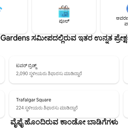
್ ಪ್ರದೇಶದೊಂದಿಗೆ ಸಂಯೋಜಿಸುತ್ತದೆ.
ಮತ್ತು ಡಬಲ್ ಗೆಸ್ಟ್ ರೂಮ್ (ಜೊತೆಗೆ ಲಿವಿ
ುಕೂಲಕ್ಕಾಗಿ, ಹೆಚ್ಚುವರಿ ಗೆಸ್ಟ್‌ಗಳಿಗೆ
ರೂಮ್‌ನಲ್ಲಿ ಸೋಫಾ-ಬೆಡ್) ಎಲ್ಲವೂ ತಾಜ
ಿಸಲು ಹೆಚ್ಚುವರಿ ಹಾಸಿಗೆ ಮತ್ತು ಸೋಫಾ
ನಯವಾದ, ಐಷಾರಾಮಿ ಹೋಟೆಲ್ ಗುಣ
ಆವರಣದ
ಯವಿದೆ. ಸುಗಮ ಕೆಲಸ ಮತ್ತು ದೈನಂದಿನ
ಲಿನೆನ್‌ಗಳನ್ನು ಹೊಂದಿವೆ. ಗಾಜಿನ ಛಾವ
ಪೂಲ್
ಪಾ
ೇಗದ BT ವೈ-ಫೈ ಜೊತೆಗೆ ಸಂಪರ್ಕದಲ್ಲಿರಿ.
ಅಡಿಯಲ್ಲಿ ಖಾಸಗಿ ಬಿಸಿ ಮಾಡಿದ ಒಳಾಂ
ಹೊರಾಂಗಣ ಗೋಡೆಯ ಗಾರ್ಡನ್ ಸ್ಥಳ.
Gardens ಸಮೀಪದಲ್ಲಿರುವ ಇತರ ಉನ್ನತ ಪ್ರೇಕ್
ಟವರ್ ಬ್ರಿಡ್ಜ್
2,090 ಸ್ಥಳೀಯರು ಶಿಫಾರಸು ಮಾಡಿದ್ದಾರೆ
Trafalgar Square
224 ಸ್ಥಳೀಯರು ಶಿಫಾರಸು ಮಾಡಿದ್ದಾರೆ
ವೈಫೈ ಹೊಂದಿರುವ ಕಾಂಡೋ ಬಾಡಿಗೆಗಳು