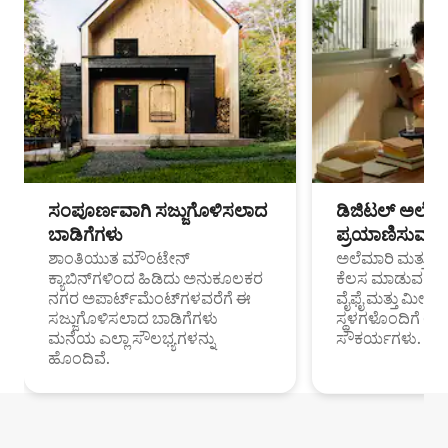
ಸಂಪೂರ್ಣವಾಗಿ ಸಜ್ಜುಗೊಳಿಸಲಾದ
ಡಿಜಿಟಲ್ ಅಲೆಮಾ
ಬಾಡಿಗೆಗಳು
ಪ್ರಯಾಣಿಸುವ ವೃತ
ಶಾಂತಿಯುತ ಮೌಂಟೇನ್
ಅಲೆಮಾರಿ ಮತ್ತು ದೂ
ಕ್ಯಾಬಿನ್‌ಗಳಿಂದ ಹಿಡಿದು ಅನುಕೂಲಕರ
ಕೆಲಸ ಮಾಡುವ ಪ್ರೊ
ನಗರ ಅಪಾರ್ಟ್‌ಮೆಂಟ್‌ಗಳವರೆಗೆ ಈ
ವೈಫೈ ಮತ್ತು ಮೀಸ
ಸಜ್ಜುಗೊಳಿಸಲಾದ ಬಾಡಿಗೆಗಳು
ಸ್ಥಳಗಳೊಂದಿಗೆ 
ಮನೆಯ ಎಲ್ಲಾ ಸೌಲಭ್ಯಗಳನ್ನು
ಸೌಕರ್ಯಗಳು.
ಹೊಂದಿವೆ.