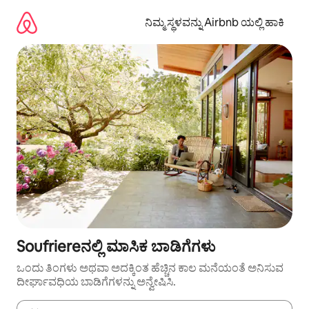
ವಿಷಯಕ್ಕೆ
ಹೋಗಿ
ನಿಮ್ಮ ಸ್ಥಳವನ್ನು Airbnb ಯಲ್ಲಿ ಹಾಕಿ
Soufriereನಲ್ಲಿ ಮಾಸಿಕ ಬಾಡಿಗೆಗಳು
ಒಂದು ತಿಂಗಳು ಅಥವಾ ಅದಕ್ಕಿಂತ ಹೆಚ್ಚಿನ ಕಾಲ ಮನೆಯಂತೆ ಅನಿಸುವ
ದೀರ್ಘಾವಧಿಯ ಬಾಡಿಗೆಗಳನ್ನು ಅನ್ವೇಷಿಸಿ.