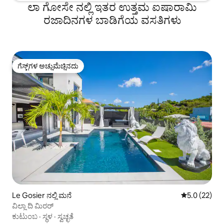
ಲಾ ಗೋಸೇ ನಲ್ಲಿ ಇತರ ಉತ್ತಮ ಐಷಾರಾಮಿ
ರಜಾದಿನಗಳ ಬಾಡಿಗೆಯ ವಸತಿಗಳು
ಗೆಸ್ಟ್‌ಗಳ ಅಚ್ಚುಮೆಚ್ಚಿನದು
ಗೆಸ್ಟ್‌ಗಳ ಅಚ್ಚುಮೆಚ್ಚಿನದು
Le Gosier ನಲ್ಲಿ ಮನೆ
5 ರಲ್ಲಿ 5.0 ಸರ
5.0 (22)
ವಿಲ್ಲಾ ದಿ ಮಿರರ್
ಕುಟುಂಬ
·
ಸ್ಥಳ
·
ಸ್ವಚ್ಛತೆ