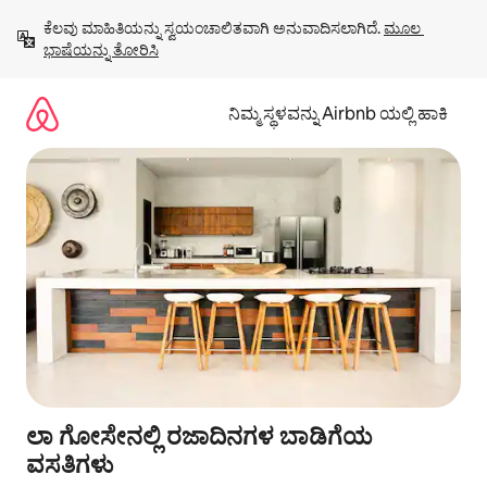
ವಿಷಯಕ್ಕೆ
ಕೆಲವು ಮಾಹಿತಿಯನ್ನು ಸ್ವಯಂಚಾಲಿತವಾಗಿ ಅನುವಾದಿಸಲಾಗಿದೆ. 
ಮೂಲ 
ಹೋಗಿ
ಭಾಷೆಯನ್ನು ತೋರಿಸಿ
ನಿಮ್ಮ ಸ್ಥಳವನ್ನು Airbnb ಯಲ್ಲಿ ಹಾಕಿ
ಲಾ ಗೋಸೇನಲ್ಲಿ ರಜಾದಿನಗಳ ಬಾಡಿಗೆಯ
ವಸತಿಗಳು