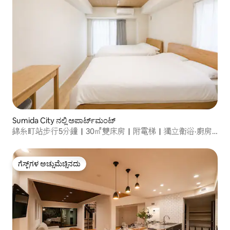
Sumida City ನಲ್ಲಿ ಅಪಾರ್ಟ್‌ಮಂಟ್
錦糸町站步行5分鐘｜30㎡雙床房｜附電梯｜獨立衛浴·廚房·
陽台｜生活用品與家電齊全｜交通旅遊皆便利
ಗೆಸ್ಟ್‌ಗಳ ಅಚ್ಚುಮೆಚ್ಚಿನದು
ಗೆಸ್ಟ್‌ಗಳ ಅಚ್ಚುಮೆಚ್ಚಿನದು