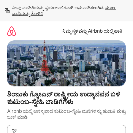
ವಿಷಯಕ್ಕೆ
ಕೆಲವು ಮಾಹಿತಿಯನ್ನು ಸ್ವಯಂಚಾಲಿತವಾಗಿ ಅನುವಾದಿಸಲಾಗಿದೆ. 
ಮೂಲ 
ಹೋಗಿ
ಭಾಷೆಯನ್ನು ತೋರಿಸಿ
ನಿಮ್ಮ ಸ್ಥಳವನ್ನು Airbnb ಯಲ್ಲಿ ಹಾಕಿ
ಶಿಂಜುಕು ಗ್ಯೋಎನ್ ರಾಷ್ಟ್ರೀಯ ಉದ್ಯಾನವನ ಬಳಿ
ಕುಟುಂಬ-ಸ್ನೇಹಿ ಬಾಡಿಗೆಗಳು
Airbnb ಯಲ್ಲಿ ಅನನ್ಯವಾದ ಕುಟುಂಬ-ಸ್ನೇಹಿ ಮನೆಗಳನ್ನು ಹುಡುಕಿ ಮತ್ತು
ಬುಕ್ ಮಾಡಿ
ಸ್ಥಳ