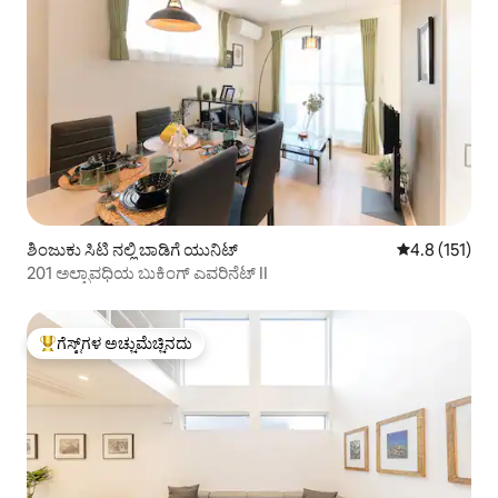
ಶಿಂಜುಕು ಸಿಟಿ ನಲ್ಲಿ ಬಾಡಿಗೆ ಯುನಿಟ್
5 ರಲ್ಲಿ 4.8 ಸರಾ
4.8 (151)
201 ಅಲ್ಪಾವಧಿಯ ಬುಕಿಂಗ್ ಎವರಿನೆಟ್ II
ಗೆಸ್ಟ್‌ಗಳ ಅಚ್ಚುಮೆಚ್ಚಿನದು
ಗೆಸ್ಟ್‌ಗಳಿಗೆ ಅತಿ ಹೆಚ್ಚು ಅಚ್ಚುಮೆಚ್ಚಿನದು