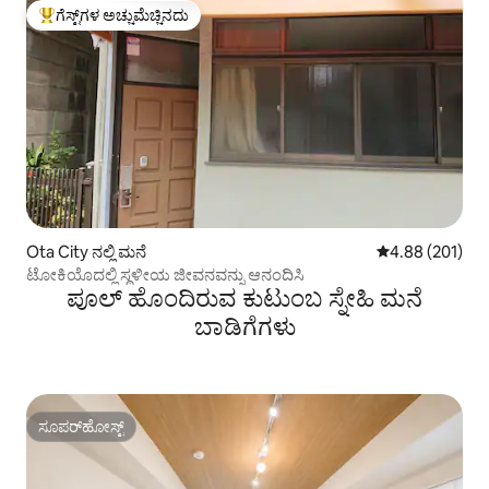
ಗೆಸ್ಟ್‌ಗಳ ಅಚ್ಚುಮೆಚ್ಚಿನದು
ಗೆಸ್ಟ್‌ಗಳಿಗೆ ಅತಿ ಹೆಚ್ಚು ಅಚ್ಚುಮೆಚ್ಚಿನದು
Ota City ನಲ್ಲಿ ಮನೆ
5 ರಲ್ಲಿ 4.88 ಸರಾ
4.88 (201)
ಟೋಕಿಯೊದಲ್ಲಿ ಸ್ಥಳೀಯ ಜೀವನವನ್ನು ಆನಂದಿಸಿ
ಪೂಲ್ ಹೊಂದಿರುವ ಕುಟುಂಬ ಸ್ನೇಹಿ ಮನೆ
ಬಾಡಿಗೆಗಳು
ಸೂಪರ್‌ಹೋಸ್ಟ್
ಸೂಪರ್‌ಹೋಸ್ಟ್