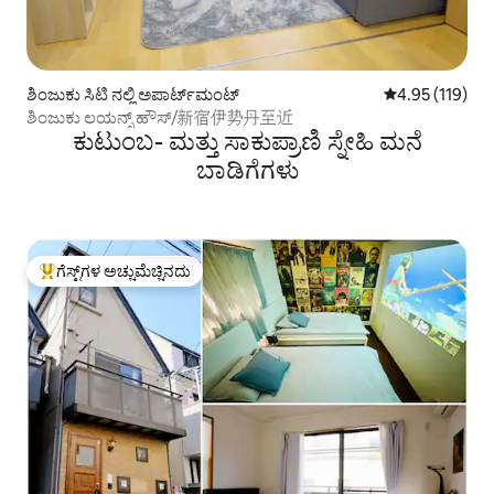
ಶಿಂಜುಕು ಸಿಟಿ ನಲ್ಲಿ ಅಪಾರ್ಟ್‌ಮಂಟ್
5 ರಲ್ಲಿ 4.95 ಸರಾ
4.95 (119)
ಶಿಂಜುಕು ಲಯನ್ಸ್ ಹೌಸ್/新宿伊势丹至近
ಕುಟುಂಬ- ಮತ್ತು ಸಾಕುಪ್ರಾಣಿ ಸ್ನೇಹಿ ಮನೆ
ಬಾಡಿಗೆಗಳು
ಗೆಸ್ಟ್‌ಗಳ ಅಚ್ಚುಮೆಚ್ಚಿನದು
ಗೆಸ್ಟ್‌ಗಳಿಗೆ ಅತಿ ಹೆಚ್ಚು ಅಚ್ಚುಮೆಚ್ಚಿನದು