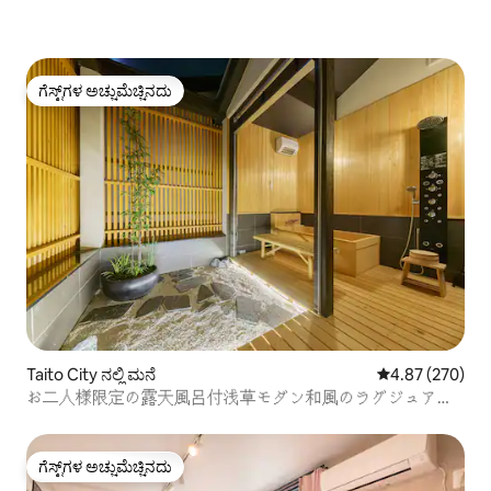
ಗೆಸ್ಟ್‌ಗಳ ಅಚ್ಚುಮೆಚ್ಚಿನದು
ಗೆಸ್ಟ್‌ಗಳ ಅಚ್ಚುಮೆಚ್ಚಿನದು
Taito City ನಲ್ಲಿ ಮನೆ
5 ರಲ್ಲಿ 4.87 ಸರಾ
4.87 (270)
お二人様限定の露天風呂付浅草モダン和風のラグジュアリ
ーな 軒家 1浅草・上野観光拠点 ಝೆನ್柳通り西棟
ಗೆಸ್ಟ್‌ಗಳ ಅಚ್ಚುಮೆಚ್ಚಿನದು
ಗೆಸ್ಟ್‌ಗಳ ಅಚ್ಚುಮೆಚ್ಚಿನದು