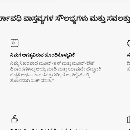
್ಘಾವಧಿ ವಾಸ್ತವ್ಯಗಳ ಸೌಲಭ್ಯಗಳು ಮತ್ತು ಸವಲತ್ತ
ನಿಮಗೆ ಅಗತ್ಯವಿರುವ ಹೊಂದಿಕೊಳ್ಳುವಿಕೆ
ಸ
ನಿಮ್ಮ ನಿಖರವಾದ ಮೂವ್-ಇನ್ ಮತ್ತು ಮೂವ್-ಔಟ್
ದ
ದಿನಾಂಕಗಳನ್ನು ಆಯ್ಕೆ ಮಾಡಿ ಮತ್ತು ಯಾವುದೇ ಹೆಚ್ಚುವರಿ
ಹ
ಬದ್ಧತೆ ಅಥವಾ ಕಾಗದಪತ್ರಗಳಿಲ್ಲದೆ ಆನ್‌ಲೈನ್‌ನಲ್ಲಿ
ಸುಲಭವಾಗಿ ಬುಕ್ ಮಾಡಿ.*