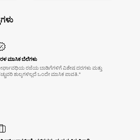
ುಗಳು
ರಳ ಮಾಸಿಕ ಬೆಲೆಗಳು
ೀರ್ಘಾವಧಿಯ ರಜೆಯ ಬಾಡಿಗೆಗಳಿಗೆ ವಿಶೇಷ ದರಗಳು ಮತ್ತು
ೆಚ್ಚುವರಿ ಶುಲ್ಕಗಳಿಲ್ಲದೆ ಒಂದೇ ಮಾಸಿಕ ಪಾವತಿ.*