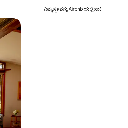
ನಿಮ್ಮ ಸ್ಥಳವನ್ನು Airbnb ಯಲ್ಲಿ ಹಾಕಿ