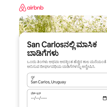
ವಿಷಯಕ್ಕೆ
ಹೋಗಿ
San Carlosನಲ್ಲಿ ಮಾಸಿಕ
ಬಾಡಿಗೆಗಳು
ಒಂದು ತಿಂಗಳು ಅಥವಾ ಅದಕ್ಕಿಂತ ಹೆಚ್ಚಿನ ಕಾಲ ಮನೆಯಂತೆ
ಅನಿಸುವ ದೀರ್ಘಾವಧಿಯ ಬಾಡಿಗೆಗಳನ್ನು ಅನ್ವೇಷಿಸಿ.
ಸ್ಥಳ
ಫಲಿತಾಂಶಗಳು ಲಭ್ಯವಿರುವಾಗ, ಅಪ್ ಮತ್ತು ಡೌನ್ ಬಾಣದ ಕೀಲಿಗಳೊ
ಚೆಕ್-ಇನ್