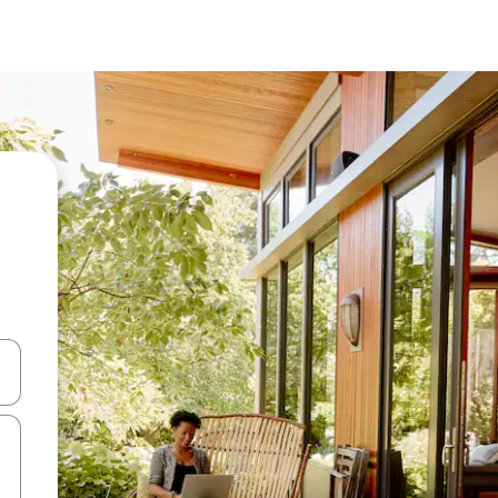
ಂದಿಗೆ ನ್ಯಾವಿಗೇಟ್ ಮಾಡಿ ಅಥವಾ ಸ್ಪರ್ಶ ಅಥವಾ ಸ್ವೈಪ್ ಗೆಸ್ಚರ್‌ಗಳ ಮೂಲಕ ಅನ್ವೇಷಿಸಿ.