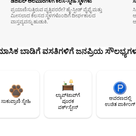
ಡಿಜಿಟಲ್ ಅಲೆಮಾರಿಗಳಿಗೆ ಕೆಲಸ-ಸ್ನೇಹಿ ಸ್ಥಳಗಳು
ಸ
ಪ್ರಯಾಣಿಸುತ್ತಿರುವ ವೃತ್ತಿಪರರೇ? ಹೈ-ಸ್ಪೀಡ್ ವೈಫೈ ಮತ್ತು
ಸ
ಮೀಸಲಾದ ಕೆಲಸದ ಸ್ಥಳಗಳೊಂದಿಗೆ ದೀರ್ಘಕಾಲದ
ಅ
ವಾಸ್ತವ್ಯವನ್ನು ಹುಡುಕಿ.
ಅ
ಮಾಸಿಕ ಬಾಡಿಗೆ ವಸತಿಗಳಿಗೆ ಜನಪ್ರಿಯ ಸೌಲಭ್ಯಗಳ
ಲ್ಯಾಪ್‌ಟಾಪ್‌ಗೆ
ಆವರಣದಲ್ಲಿ
ಸಾಕುಪ್ರಾಣಿ ಸ್ನೇಹಿ
ಪೂರಕ
ಉಚಿತ ಪಾರ್ಕಿಂಗ್
ವರ್ಕ್‌ಸ್ಪೇಸ್