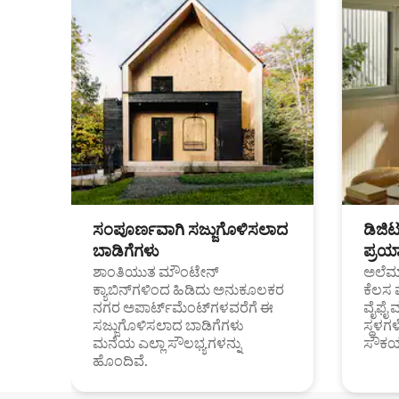
ಸಂಪೂರ್ಣವಾಗಿ ಸಜ್ಜುಗೊಳಿಸಲಾದ
ಡಿಜಿ
ಬಾಡಿಗೆಗಳು
ಪ್ರಯಾ
ಶಾಂತಿಯುತ ಮೌಂಟೇನ್
ಅಲೆಮಾ
ಕ್ಯಾಬಿನ್‌ಗಳಿಂದ ಹಿಡಿದು ಅನುಕೂಲಕರ
ಕೆಲಸ 
ನಗರ ಅಪಾರ್ಟ್‌ಮೆಂಟ್‌ಗಳವರೆಗೆ ಈ
ವೈಫೈ 
ಸಜ್ಜುಗೊಳಿಸಲಾದ ಬಾಡಿಗೆಗಳು
ಸ್ಥಳ
ಮನೆಯ ಎಲ್ಲಾ ಸೌಲಭ್ಯಗಳನ್ನು
ಸೌಕರ
ಹೊಂದಿವೆ.