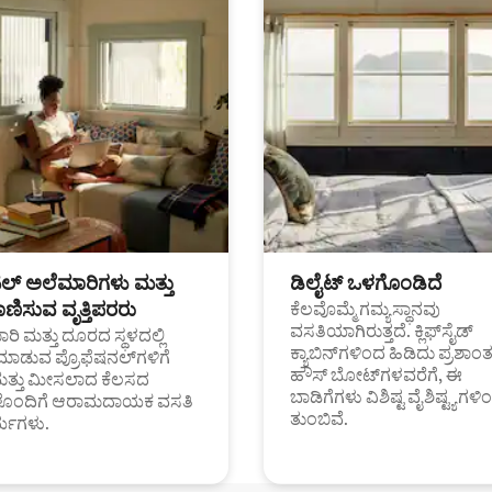
ಟಲ್ ಅಲೆಮಾರಿಗಳು ಮತ್ತು
ಡಿಲೈಟ್ ಒಳಗೊಂಡಿದೆ
ಣಿಸುವ ವೃತ್ತಿಪರರು
ಕೆಲವೊಮ್ಮೆ ಗಮ್ಯಸ್ಥಾನವು
ವಸತಿಯಾಗಿರುತ್ತದೆ. ಕ್ಲಿಫ್‌ಸೈಡ್
ರಿ ಮತ್ತು ದೂರದ ಸ್ಥಳದಲ್ಲಿ
ಕ್ಯಾಬಿನ್‌ಗಳಿಂದ ಹಿಡಿದು ಪ್ರಶಾ
ಮಾಡುವ ಪ್ರೊಫೆಷನಲ್‌ಗಳಿಗೆ
ಹೌಸ್ ಬೋಟ್‌ಗಳವರೆಗೆ, ಈ
ಮತ್ತು ಮೀಸಲಾದ ಕೆಲಸದ
ಬಾಡಿಗೆಗಳು ವಿಶಿಷ್ಟ ವೈಶಿಷ್ಟ್ಯಗಳಿ
ಗಳೊಂದಿಗೆ ಆರಾಮದಾಯಕ ವಸತಿ
ತುಂಬಿವೆ.
್ಯಗಳು.