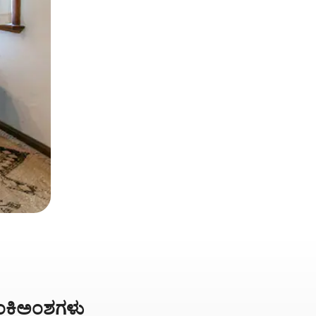
 ಅಂಕಿಅಂಶಗಳು