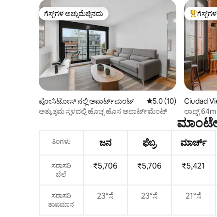
ಗೆಸ್ಟ್‌ಗಳ ಅಚ್ಚುಮೆಚ್ಚಿನದು
ಗೆಸ್ಟ್‌ಗ
ಗೆಸ್ಟ್‌ಗಳ ಅಚ್ಚುಮೆಚ್ಚಿನದು
ಗೆಸ್ಟ್‌ಗಳಿಗ
ಪೋಸಿಟೋಸ್ ನಲ್ಲಿ ಅಪಾರ್ಟ್‌ಮಂಟ್
5 ರಲ್ಲಿ 5.0 ಸರಾಸರಿ ರೇಟಿ
5.0 (10)
Ciudad Vie
ಅತ್ಯುತ್ತಮ ಸ್ಥಳದಲ್ಲಿ ಹೊಚ್ಚ ಹೊಸ ಅಪಾರ್ಟ್‌ಮೆಂಟ್
ಲಾಫ್ಟ್ 64m
ಮಾಂಟೇ
ತಿಂಗಳು
ಜನ
ಫೆಬ್ರ
ಮಾರ್ಚ್
₹5,706
₹5,706
₹5,421
ಸರಾಸರಿ
ಬೆಲೆ
23°ಸೆ
23°ಸೆ
21°ಸೆ
ಸರಾಸರಿ
ತಾಪಮಾನ