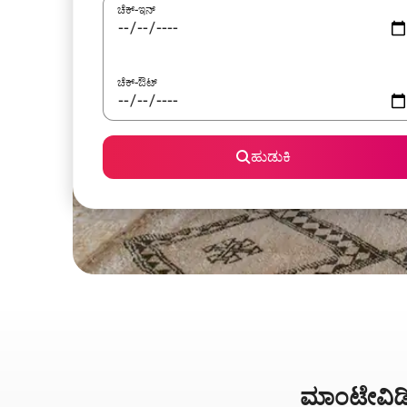
ಚೆಕ್-ಇನ್
ಚೆಕ್-ಔಟ್
ಹುಡುಕಿ
ಮಾಂಟೇವಿಡಿಯ