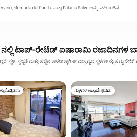
ario, Mercado del Puerto ಮತ್ತು Palacio Salvo ಅನ್ನು ಒಳಗೊಂಡಿವೆ.
ಲ್ಲಿ ಟಾಪ್-ರೇಟೆಡ್ ಐಷಾರಾಮಿ ರಜಾದಿನಗಳ ಬ
ುತ್ತಾರೆ: ಸ್ಥಳ, ಸ್ವಚ್ಛತೆ ಮತ್ತು ಹೆಚ್ಚಿನ ಕಾರಣಕ್ಕಾಗಿ ಈ ವಾಸ್ತವ್ಯದ ಸ್ಥಳಗಳನ್ನು ಹೆಚ್ಚು ರೇ
ಚ್ಚುಮೆಚ್ಚಿನದು
ಗೆಸ್ಟ್‌ಗಳ ಅಚ್ಚುಮೆಚ್ಚಿನದು
ಚ್ಚುಮೆಚ್ಚಿನದು
ಗೆಸ್ಟ್‌ಗಳ ಅಚ್ಚುಮೆಚ್ಚಿನದು