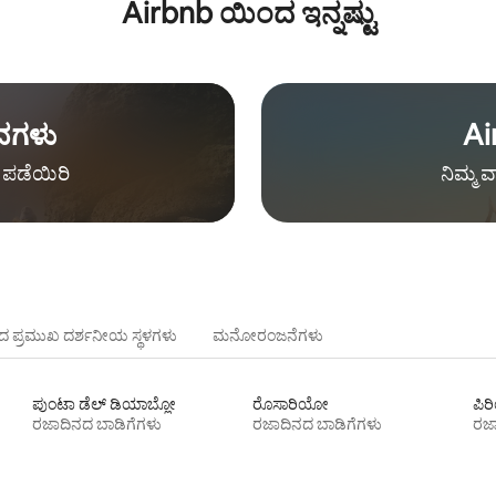
Airbnb ಯಿಂದ ಇನ್ನಷ್ಟು
ವಗಳು
Ai
ಪಡೆಯಿರಿ
ನಿಮ್ಮ ವ
 ಪ್ರಮುಖ ದರ್ಶನೀಯ ಸ್ಥಳಗಳು
ಮನೋರಂಜನೆಗಳು
ಪುಂಟಾ ಡೆಲ್ ಡಿಯಾಬ್ಲೋ
ರೊಸಾರಿಯೋ
ಪಿ
ರಜಾದಿನದ ಬಾಡಿಗೆಗಳು
ರಜಾದಿನದ ಬಾಡಿಗೆಗಳು
ರಜಾ