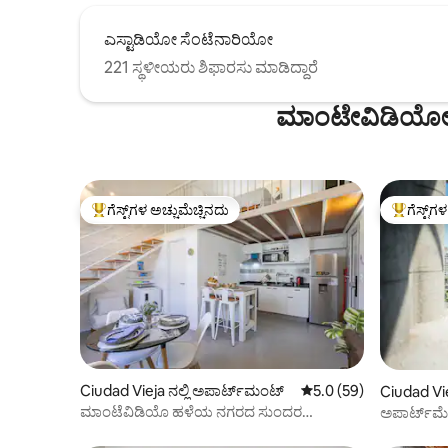
ಎಸ್ಟಾಡಿಯೋ ಸೆಂಟೆನಾರಿಯೋ
221 ಸ್ಥಳೀಯರು ಶಿಫಾರಸು ಮಾಡಿದ್ದಾರೆ
ಮಾಂಟೇವಿಡಿಯೋ ನ
ಗೆಸ್ಟ್‌ಗಳ ಅಚ್ಚುಮೆಚ್ಚಿನದು
ಗೆಸ್ಟ್‌ಗ
ಗೆಸ್ಟ್‌ಗಳಿಗೆ ಅತಿ ಹೆಚ್ಚು ಅಚ್ಚುಮೆಚ್ಚಿನದು
ಗೆಸ್ಟ್‌ಗಳಿಗ
Ciudad Vieja ನಲ್ಲಿ ಅಪಾರ್ಟ್‌ಮಂಟ್
5 ರಲ್ಲಿ 5.0 ಸರಾಸರಿ ರೇಟಿಂ
5.0 (59)
Ciudad Vie
ಪಾರ್ಟ್‌ಮಂ
ಮಾಂಟೆವಿಡಿಯೊ ಹಳೆಯ ನಗರದ ಸುಂದರ
ಅಪಾರ್ಟ್‌ಮ
ಅಪಾರ್ಟ್‌ಮೆಂಟ್