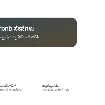
rbnb ಸೇವೆಗಳು
ಾಸ್ತವ್ಯವನ್ನು ವಿಶೇಷಗೊಳಿಸಿ
ರಿಯಾಪೋಲಿಸ್
ಮ್ಯಾಲ್ಡೊನಾಡೊ
ದಿನದ ಬಾಡಿಗೆಗಳು
ರಜಾದಿನದ ಬಾಡಿಗೆಗಳು