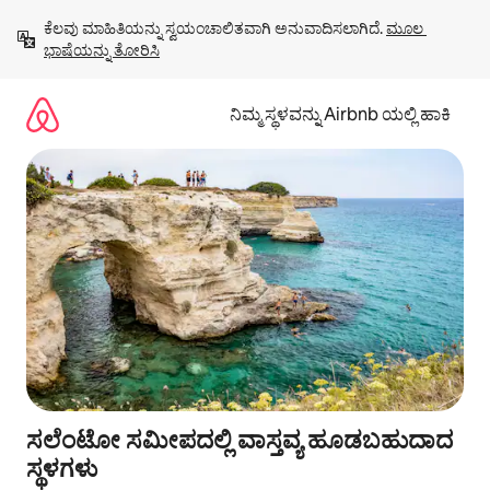
ವಿಷಯಕ್ಕೆ
ಕೆಲವು ಮಾಹಿತಿಯನ್ನು ಸ್ವಯಂಚಾಲಿತವಾಗಿ ಅನುವಾದಿಸಲಾಗಿದೆ. 
ಮೂಲ 
ಹೋಗಿ
ಭಾಷೆಯನ್ನು ತೋರಿಸಿ
ನಿಮ್ಮ ಸ್ಥಳವನ್ನು Airbnb ಯಲ್ಲಿ ಹಾಕಿ
ಸಲೆಂಟೋ ಸಮೀಪದಲ್ಲಿ ವಾಸ್ತವ್ಯ ಹೂಡಬಹುದಾದ
ಸ್ಥಳಗಳು