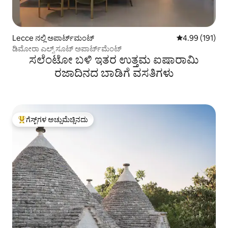
Lecce ನಲ್ಲಿ ಅಪಾರ್ಟ್‌ಮಂಟ್
5 ರಲ್ಲಿ 4.99 ಸರಾ
4.99 (191)
ಡಿಮೋರಾ ಎಲ್ಸ್ ಸೂಟ್ ಅಪಾರ್ಟ್‌ಮೆಂಟ್
ಸಲೆಂಟೋ ಬಳಿ ಇತರ ಉತ್ತಮ ಐಷಾರಾಮಿ
ರಜಾದಿನದ ಬಾಡಿಗೆ ವಸತಿಗಳು
ಗೆಸ್ಟ್‌ಗಳ ಅಚ್ಚುಮೆಚ್ಚಿನದು
ಗೆಸ್ಟ್‌ಗಳಿಗೆ ಅತಿ ಹೆಚ್ಚು ಅಚ್ಚುಮೆಚ್ಚಿನದು