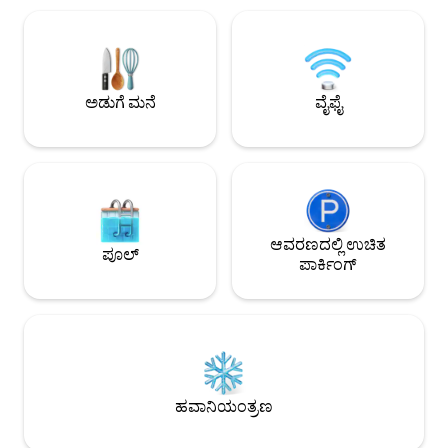
ಅಡುಗೆ ಮನೆ
ವೈಫೈ
ಆವರಣದಲ್ಲಿ ಉಚಿತ
ಪೂಲ್
ಪಾರ್ಕಿಂಗ್
ಹವಾನಿಯಂತ್ರಣ