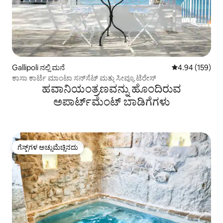
Gallipoli ನಲ್ಲಿ ಮನೆ
5 ರಲ್ಲಿ 4.94 ಸರಾ
4.94 (159)
ಕಾಸಾ ಕಾರ್ಟೆ ಮಾಂಟಾ ಸನ್‌ಸೆಟ್ ಮತ್ತು ಸೀವ್ಯೂ ಟೆರೇಸ್
ಹವಾನಿಯಂತ್ರಣವನ್ನು ಹೊಂದಿರುವ
ಅಪಾರ್ಟ್‌ಮೆಂಟ್‌ ಬಾಡಿಗೆಗಳು
ಗೆಸ್ಟ್‌ಗಳ ಅಚ್ಚುಮೆಚ್ಚಿನದು
ಗೆಸ್ಟ್‌ಗಳ ಅಚ್ಚುಮೆಚ್ಚಿನದು