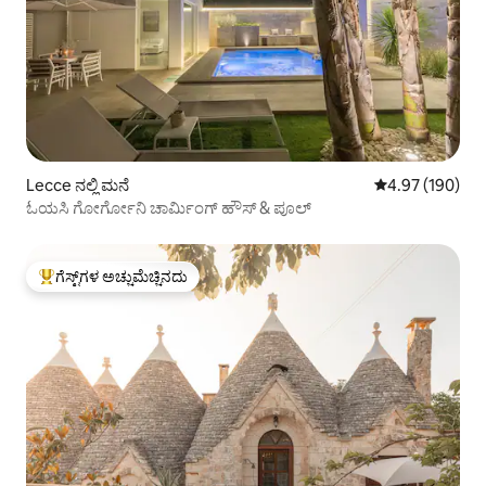
Lecce ನಲ್ಲಿ ಮನೆ
5 ರಲ್ಲಿ 4.97 ಸರಾ
4.97 (190)
ಓಯಸಿ ಗೋರ್ಗೋನಿ ಚಾರ್ಮಿಂಗ್ ಹೌಸ್ & ಪೂಲ್
ಗೆಸ್ಟ್‌ಗಳ ಅಚ್ಚುಮೆಚ್ಚಿನದು
ಗೆಸ್ಟ್‌ಗಳಿಗೆ ಅತಿ ಹೆಚ್ಚು ಅಚ್ಚುಮೆಚ್ಚಿನದು