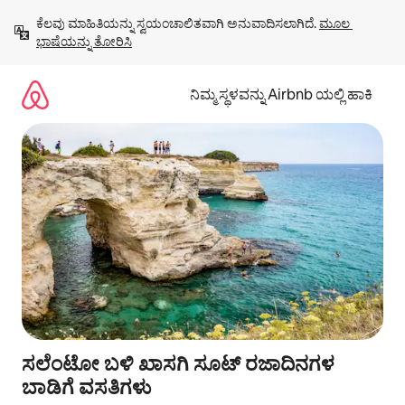
ವಿಷಯಕ್ಕೆ
ಕೆಲವು ಮಾಹಿತಿಯನ್ನು ಸ್ವಯಂಚಾಲಿತವಾಗಿ ಅನುವಾದಿಸಲಾಗಿದೆ. 
ಮೂಲ 
ಹೋಗಿ
ಭಾಷೆಯನ್ನು ತೋರಿಸಿ
ನಿಮ್ಮ ಸ್ಥಳವನ್ನು Airbnb ಯಲ್ಲಿ ಹಾಕಿ
ಸಲೆಂಟೋ ಬಳಿ ಖಾಸಗಿ ಸೂಟ್ ರಜಾದಿನಗಳ
ಬಾಡಿಗೆ ವಸತಿಗಳು