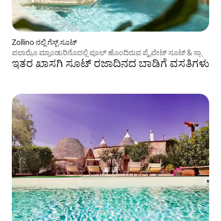
Zollino ನಲ್ಲಿ ಗೆಸ್ಟ್ ಸೂಟ್
ಪಲಾಝೊ ಮ್ಯಾಂಡುರಿನೊದಲ್ಲಿ ಪೂಲ್ ಹೊಂದಿರುವ ಪ್ರೈವೇಟ್ ಸೂಟ್ & ಸ್ಪಾ
ಇತರ ಖಾಸಗಿ ಸೂಟ್ ರಜಾದಿನದ ಬಾಡಿಗೆ ವಸತಿಗಳು