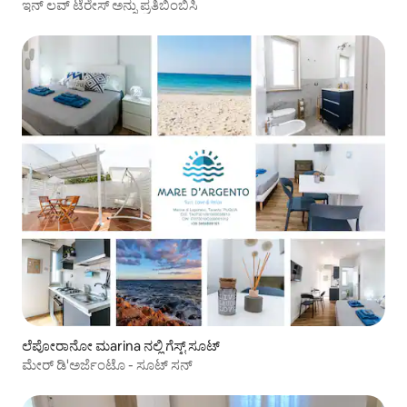
ಇನ್ ಲವ್ ಟೆರೇಸ್ ಅನ್ನು ಪ್ರತಿಬಿಂಬಿಸಿ
ಲೆಪೋರಾನೋ ಮarina ನಲ್ಲಿ ಗೆಸ್ಟ್ ಸೂಟ್
ಮೇರ್ ಡಿ'ಅರ್ಜೆಂಟೊ - ಸೂಟ್ ಸನ್