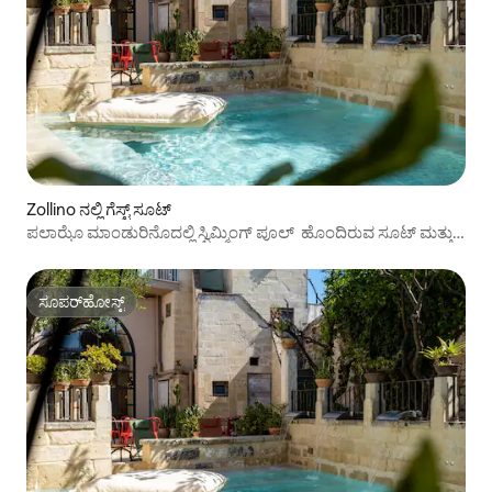
Zollino ನಲ್ಲಿ ಗೆಸ್ಟ್ ಸೂಟ್
ಪಲಾಝೊ ಮಾಂಡುರಿನೊದಲ್ಲಿ ಸ್ವಿಮ್ಮಿಂಗ್ ಪೂಲ್ ‌ ಹೊಂದಿರುವ ಸೂಟ್ ಮತ್ತು
ಖಾಸಗಿ ಸ್ಪಾ
ಸೂಪರ್‌ಹೋಸ್ಟ್
ಸೂಪರ್‌ಹೋಸ್ಟ್