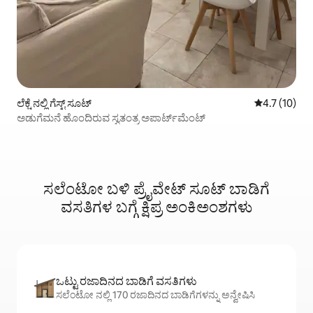
ಲೆಕ್ಚೆ ನಲ್ಲಿ ಗೆಸ್ಟ್ ಸೂಟ್
5 ರಲ್ಲಿ 4.7 ಸ
4.7 (10)
ಅಡುಗೆಮನೆ ಹೊಂದಿರುವ ಸ್ವತಂತ್ರ ಅಪಾರ್ಟ್‌ಮೆಂಟ್
ಸಲೆಂಟೋ ಬಳಿ ಪ್ರೈವೇಟ್ ಸೂಟ್ ಬಾಡಿಗೆ
ವಸತಿಗಳ ಬಗ್ಗೆ ಕ್ಷಿಪ್ರ ಅಂಕಿಅಂಶಗಳು
ಒಟ್ಟು ರಜಾದಿನದ ಬಾಡಿಗೆ ವಸತಿಗಳು
ಸಲೆಂಟೋ ನಲ್ಲಿ 170 ರಜಾದಿನದ ಬಾಡಿಗೆಗಳನ್ನು ಅನ್ವೇಷಿಸಿ