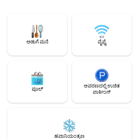
ಮರೆಯಲಾಗದ ರಜಾದಿನವನ್ನು ಬಯಸುವ
ನೀಡುತ್ತದೆ, ಭವ್ಯವಾದ ಹ
ದಂಪತಿಗಳಿಗೆ ಸೂಕ್ತವಾಗಿದೆ. ನೀವು ಸುಮಾರು 2
ಆನಂದಿಸಲು ಅಥವಾ ಸೂ
ಕಿ.ಮೀ. ಆಂತರಿಕ ಮಾರ್ಗದಲ್ಲಿ 6 ಹೆಕ್ಟೇರ್ ಎಸ್ಟೇಟ್
ಎಲೆಕ್ಟ್ರಿಫೈಯಿಂಗ್ ಅಪೆ
ಅನ್ನು ಅನ್ವೇಷಿಸಬಹುದು. ಮೊನೊಪೊಲಿ ಸೆಂಟರ್ 5.6
ಸಾಧ್ಯವಾಗುತ್ತದೆ! ಈ ಪ್ರದೇಶವು ಉತ್ತಮವಾಗಿ
ಕಿ.ಮೀ. ದೂರದಲ್ಲಿದೆ, ಕಡಲತೀರಗಳು 3 ಕಿ.ಮೀ.
ಕಾರ್ಯನಿರ್ವಹಿಸುತ್ತಿದೆ 
ದೂರದಲ್ಲಿವೆ. ಖಾಸಗಿ ವಾಹನವನ್ನು ಶಿಫಾರಸು
ಮತ್ತು ಆಸಕ್ತಿಯ ಸ್ಥಳಗಳನ
ಮಾಡಲಾಗಿದೆ.
ತಲುಪಬಹುದು.
ಅಡುಗೆ ಮನೆ
ವೈಫೈ
ಆವರಣದಲ್ಲಿ ಉಚಿತ
ಪೂಲ್
ಪಾರ್ಕಿಂಗ್
ಹವಾನಿಯಂತ್ರಣ