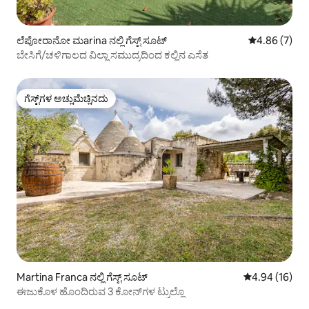
ಲೆಪೋರಾನೋ ಮarina ನಲ್ಲಿ ಗೆಸ್ಟ್ ಸೂಟ್
5 ರಲ್ಲಿ 4.86 ಸ
4.86 (7)
ಬೇಸಿಗೆ/ಚಳಿಗಾಲದ ವಿಲ್ಲಾ ಸಮುದ್ರದಿಂದ ಕಲ್ಲಿನ ಎಸೆತ
ಗೆಸ್ಟ್‌ಗಳ ಅಚ್ಚುಮೆಚ್ಚಿನದು
ಗೆಸ್ಟ್‌ಗಳ ಅಚ್ಚುಮೆಚ್ಚಿನದು
Martina Franca ನಲ್ಲಿ ಗೆಸ್ಟ್ ಸೂಟ್
5 ರಲ್ಲಿ 4.94 ಸರ
4.94 (16)
ಈಜುಕೊಳ ಹೊಂದಿರುವ 3 ಕೋನ್‌ಗಳ ಟ್ರುಲ್ಲೊ