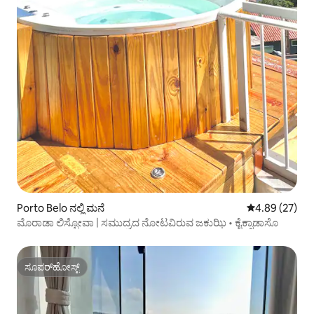
Porto Belo ನಲ್ಲಿ ಮನೆ
5 ರಲ್ಲಿ 4.89 ಸರ
4.89 (27)
ಮೊರಾಡಾ ಲಿಸ್ಬೋವಾ | ಸಮುದ್ರದ ನೋಟವಿರುವ ಜಕುಝಿ • ಕೈಕ್ಸಾಡಾಸೊ
ಸೂಪರ್‌ಹೋಸ್ಟ್
ಸೂಪರ್‌ಹೋಸ್ಟ್