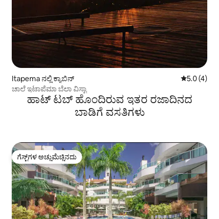
Itapema ನಲ್ಲಿ ಕ್ಯಾಬಿನ್
5 ರಲ್ಲಿ 5.0 
5.0 (4)
ಚಾಲೆ ಇಟಾಪೆಮಾ ಬೆಲಾ ವಿಸ್ಟಾ
ಹಾಟ್ ಟಬ್ ಹೊಂದಿರುವ ಇತರ ರಜಾದಿನದ
ಬಾಡಿಗೆ ವಸತಿಗಳು
ಗೆಸ್ಟ್‌ಗಳ ಅಚ್ಚುಮೆಚ್ಚಿನದು
ಗೆಸ್ಟ್‌ಗಳ ಅಚ್ಚುಮೆಚ್ಚಿನದು