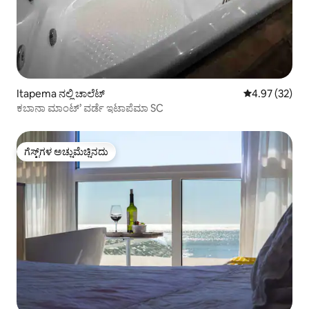
Itapema ನಲ್ಲಿ ಚಾಲೆಟ್
5 ರಲ್ಲಿ 4.97 ಸರ
4.97 (32)
ಕಬಾನಾ ಮಾಂಟ್’ ವರ್ಡೆ ಇಟಾಪೆಮಾ SC
ಗೆಸ್ಟ್‌ಗಳ ಅಚ್ಚುಮೆಚ್ಚಿನದು
ಗೆಸ್ಟ್‌ಗಳ ಅಚ್ಚುಮೆಚ್ಚಿನದು