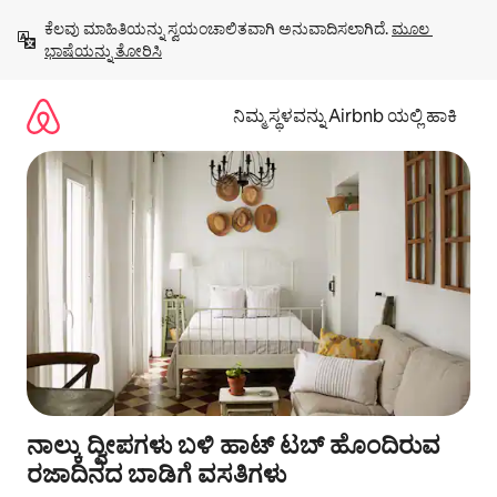
ವಿಷಯಕ್ಕೆ
ಕೆಲವು ಮಾಹಿತಿಯನ್ನು ಸ್ವಯಂಚಾಲಿತವಾಗಿ ಅನುವಾದಿಸಲಾಗಿದೆ. 
ಮೂಲ 
ಹೋಗಿ
ಭಾಷೆಯನ್ನು ತೋರಿಸಿ
ನಿಮ್ಮ ಸ್ಥಳವನ್ನು Airbnb ಯಲ್ಲಿ ಹಾಕಿ
ನಾಲ್ಕು ದ್ವೀಪಗಳು ಬಳಿ ಹಾಟ್ ಟಬ್ ಹೊಂದಿರುವ
ರಜಾದಿನದ ಬಾಡಿಗೆ ವಸತಿಗಳು