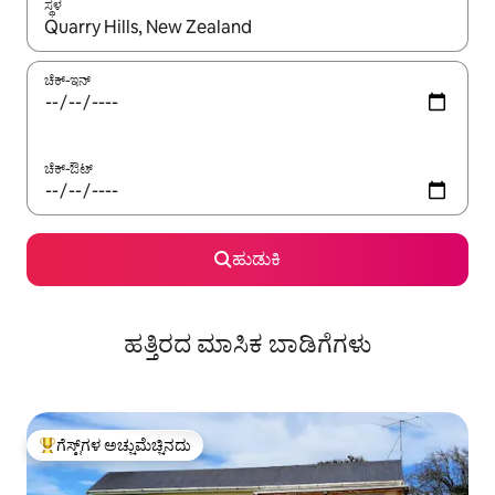
ಸ್ಥಳ
ಫಲಿತಾಂಶಗಳು ಲಭ್ಯವಿರುವಾಗ, ಅಪ್ ಮತ್ತು ಡೌನ್ ಬಾಣದ ಕೀಲಿಗಳೊಂದಿಗೆ ನ್ಯಾವಿಗೇಟ
ಚೆಕ್-ಇನ್
ಚೆಕ್-ಔಟ್
ಹುಡುಕಿ
ಹತ್ತಿರದ ಮಾಸಿಕ ಬಾಡಿಗೆಗಳು
ಗೆಸ್ಟ್‌ಗಳ ಅಚ್ಚುಮೆಚ್ಚಿನದು
ಗೆಸ್ಟ್‌ಗಳಿಗೆ ಅತಿ ಹೆಚ್ಚು ಅಚ್ಚುಮೆಚ್ಚಿನದು