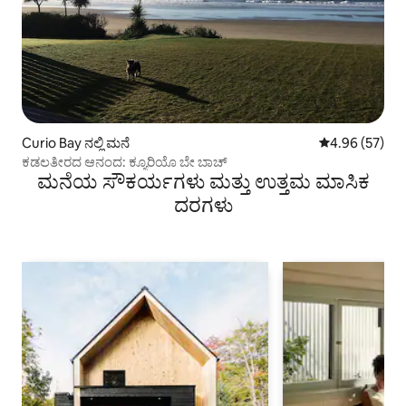
Curio Bay ನಲ್ಲಿ ಮನೆ
5 ರಲ್ಲಿ 4.96 ಸರ
4.96 (57)
ಕಡಲತೀರದ ಆನಂದ: ಕ್ಯೂರಿಯೊ ಬೇ ಬಾಚ್
ಮನೆಯ ಸೌಕರ್ಯಗಳು ಮತ್ತು ಉತ್ತಮ ಮಾಸಿಕ
ದರಗಳು