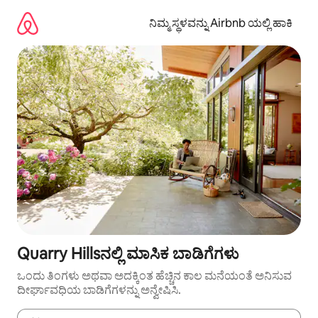
ವಿಷಯಕ್ಕೆ
ಹೋಗಿ
ನಿಮ್ಮ ಸ್ಥಳವನ್ನು Airbnb ಯಲ್ಲಿ ಹಾಕಿ
Quarry Hillsನಲ್ಲಿ ಮಾಸಿಕ ಬಾಡಿಗೆಗಳು
ಒಂದು ತಿಂಗಳು ಅಥವಾ ಅದಕ್ಕಿಂತ ಹೆಚ್ಚಿನ ಕಾಲ ಮನೆಯಂತೆ ಅನಿಸುವ
ದೀರ್ಘಾವಧಿಯ ಬಾಡಿಗೆಗಳನ್ನು ಅನ್ವೇಷಿಸಿ.