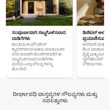
ಸಂಪೂರ್ಣವಾಗಿ ಸಜ್ಜುಗೊಳಿಸಲಾದ
ಡಿಜಿಟಲ್ ಅಲೆಮಾ
ಬಾಡಿಗೆಗಳು
ಪ್ರಯಾಣಿಸುವ ವೃತ
ಶಾಂತಿಯುತ ಮೌಂಟೇನ್
ಅಲೆಮಾರಿ ಮತ್ತು ದೂ
ಕ್ಯಾಬಿನ್‌ಗಳಿಂದ ಹಿಡಿದು ಅನುಕೂಲಕರ
ಕೆಲಸ ಮಾಡುವ ಪ್ರೊ
ನಗರ ಅಪಾರ್ಟ್‌ಮೆಂಟ್‌ಗಳವರೆಗೆ ಈ
ವೈಫೈ ಮತ್ತು ಮೀಸ
ಸಜ್ಜುಗೊಳಿಸಲಾದ ಬಾಡಿಗೆಗಳು
ಸ್ಥಳಗಳೊಂದಿಗೆ 
ಮನೆಯ ಎಲ್ಲಾ ಸೌಲಭ್ಯಗಳನ್ನು
ಸೌಕರ್ಯಗಳು.
ಹೊಂದಿವೆ.
ದೀರ್ಘಾವಧಿ ವಾಸ್ತವ್ಯಗಳ ಸೌಲಭ್ಯಗಳು ಮತ್ತು
ಸವಲತ್ತುಗಳು