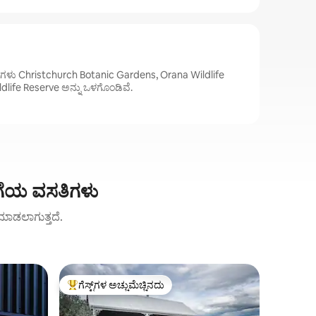
ಪಾಟ್‌ಗಳು Christchurch Botanic Gardens, Orana Wildlife
dlife Reserve ಅನ್ನು ಒಳಗೊಂಡಿವೆ.
ಡಿಗೆಯ ವಸತಿಗಳು
ಟ್ ಮಾಡಲಾಗುತ್ತದೆ.
Charteris 
ಗೆಸ್ಟ್‌ಗಳ ಅಚ್ಚುಮೆಚ್ಚಿನದು
ಗೆಸ್ಟ್‌ಗಳ 
ಗೆಸ್ಟ್‌ಗಳಿಗೆ ಅತಿ ಹೆಚ್ಚು ಅಚ್ಚುಮೆಚ್ಚಿನದು
ಗೆಸ್ಟ್‌ಗಳ 
ಚರ್ಚ್ ಬೇ 
ಸಮುದ್ರ ವೀಕ
ಕ್ರೈಸ್ಟ್‌ಚ