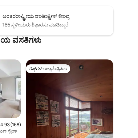
ಅಂತರರಾಷ್ಟ್ರೀಯ ಆಂಟಾರ್ಕ್ಟಿಕ್ ಕೇಂದ್ರ
186 ಸ್ಥಳೀಯರು ಶಿಫಾರಸು ಮಾಡಿದ್ದಾರೆ
ಿಗೆಯ ವಸತಿಗಳು
ಗೆಸ್ಟ್‌ಗಳ ಅಚ್ಚುಮೆಚ್ಚಿನದು
ಗೆಸ್ಟ್‌ಗಳ ಅಚ್ಚುಮೆಚ್ಚಿನದು
 ರಲ್ಲಿ 4.93 ಸರಾಸರಿ ರೇಟಿಂಗ್, 168 ವಿಮರ್ಶೆಗಳು
4.93 (168)
ಗ್ ಸ್ಪೇಸ್