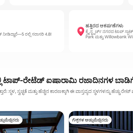
ಹತ್ತಿರದ ಆಕರ್ಷಣೆಗಳು
ಕ್ರೈಸ್ಟ್ಚರ್ಚ್ ನಗರದ ಟಾಪ್ ಸ್
ಂಗ್ ನೀಡಿದ್ದಾರೆ—5 ರಲ್ಲಿ ಸರಾಸರಿ 4.8!
Park ಮತ್ತು Willowbank Wil
್ ನಲ್ಲಿ ಟಾಪ್-ರೇಟೆಡ್ ಐಷಾರಾಮಿ ರಜಾದಿನಗಳ ಬಾ
ುತ್ತಾರೆ: ಸ್ಥಳ, ಸ್ವಚ್ಛತೆ ಮತ್ತು ಹೆಚ್ಚಿನ ಕಾರಣಕ್ಕಾಗಿ ಈ ವಾಸ್ತವ್ಯದ ಸ್ಥಳಗಳನ್ನು ಹೆಚ್ಚು ರೇ
ಚ್ಚುಮೆಚ್ಚಿನದು
ಗೆಸ್ಟ್‌ಗಳ ಅಚ್ಚುಮೆಚ್ಚಿನದು
ಚ್ಚುಮೆಚ್ಚಿನದು
ಗೆಸ್ಟ್‌ಗಳ ಅಚ್ಚುಮೆಚ್ಚಿನದು