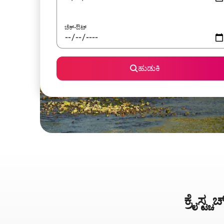
ಚೆಕ್-ಔಟ್
ಹುಡುಕಿ
ಕ್ರೈಸ್ಟ