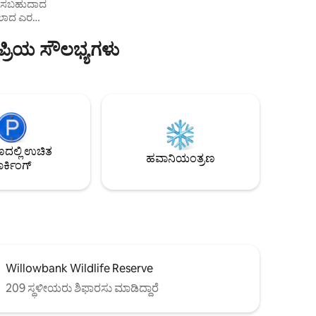
ವೇಶಿಸಬಹುದಾದ
ಿಸಲಾದ ಎರಡು
 ಛಾವಣಿಗಳು
ಪ್ರಿಯ ಸೌಲಭ್ಯಗಳು
ಿ ದೊಡ್ಡ
್
ಡರ್‌ಗಳು
ಣೆಗಳಿಗೆ
ಪಾನೀಯ ಅಥವಾ
ೊರಾಂಗಣ
ಿರಿ.
ಲ್ಲಿ ಉಚಿತ
ಬಾರ್‌ನಿಂದ
ಹವಾನಿಯಂತ್ರಣ
ರ್ಕಿಂಗ್
Willowbank Wildlife Reserve
209 ಸ್ಥಳೀಯರು ಶಿಫಾರಸು ಮಾಡಿದ್ದಾರೆ