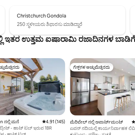
Christchurch Gondola
250 ಸ್ಥಳೀಯರು ಶಿಫಾರಸು ಮಾಡಿದ್ದಾರೆ
ಚ್ ನಲ್ಲಿ ಇತರ ಉತ್ತಮ ಐಷಾರಾಮಿ ರಜಾದಿನಗಳ ಬಾಡ
ಚ್ಚುಮೆಚ್ಚಿನದು
ಗೆಸ್ಟ್‌ಗಳ ಅಚ್ಚುಮೆಚ್ಚಿನದು
ಚ್ಚುಮೆಚ್ಚಿನದು
ಗೆಸ್ಟ್‌ಗಳ ಅಚ್ಚುಮೆಚ್ಚಿನದು
್, 135 ವಿಮರ್ಶೆಗಳು
 ನಲ್ಲಿ ಮನೆ
5 ರಲ್ಲಿ 4.91 ಸರಾಸರಿ ರೇಟಿಂಗ್, 145 ವಿಮರ್ಶೆಗಳು
4.91 (145)
ಮೆರಿವೇಲ್ ನಲ್ಲಿ ಅಪಾರ್ಟ್‌ಮಂಟ್
5
್ ರಿಟ್ರೀಟ್ - ಹಾಟ್ ಟಬ್ ‌ಇರುವ 1BR
ಏವನ್ ನದಿಯಲ್ಲಿ ಕಾರ್ಯನಿರ್ವಾಹಕ ಲಿವಿಂ
್ಥಳ
·
ಹಾಟ್ ಟಬ್
ಕುಟುಂಬ
·
ಮೌಲ್ಯ
·
ಸ್ವಚ್ಛತೆ