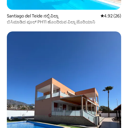
Santiago del Teide ನಲ್ಲಿ ವಿಲ್ಲಾ
5 ರಲ್ಲಿ 4.92 ಸರ
4.92 (26)
ಬಿಸಿಮಾಡಿದ ಪೂಲ್ PH11 ಹೊಂದಿರುವ ವಿಲ್ಲಾ ಟೊರಿಯಾನಿ