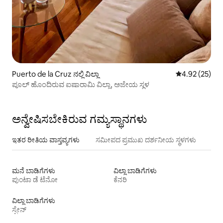
Puerto de la Cruz ನಲ್ಲಿ ವಿಲ್ಲಾ
5 ರಲ್ಲಿ 4.92 ಸರ
4.92 (25)
ಪೂಲ್ ಹೊಂದಿರುವ ಐಷಾರಾಮಿ ವಿಲ್ಲಾ, ಅಜೇಯ ಸ್ಥಳ
ಅನ್ವೇಷಿಸಬೇಕಿರುವ ಗಮ್ಯಸ್ಥಾನಗಳು
ಇತರ ರೀತಿಯ ವಾಸ್ತವ್ಯಗಳು
ಸಮೀಪದ ಪ್ರಮುಖ ದರ್ಶನೀಯ ಸ್ಥಳಗಳು
ಮನೆ ಬಾಡಿಗೆಗಳು
ವಿಲ್ಲಾ ಬಾಡಿಗೆಗಳು
ಪುಂಟಾ ಡೆ ಟೆನೋ
ಕೆನರಿ
ವಿಲ್ಲಾ ಬಾಡಿಗೆಗಳು
ಸ್ಪೇನ್