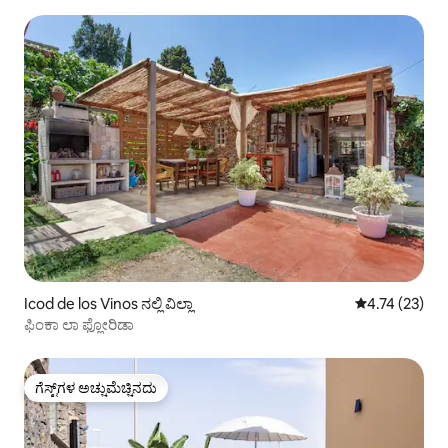
Icod de los Vinos ನಲ್ಲಿ ವಿಲ್ಲಾ
5 ರಲ್ಲಿ 4.74 ಸರ
4.74 (23)
ಫಿಂಕಾ ಲಾ ಫ್ಲೋರಿಡಾ
ಗೆಸ್ಟ್‌ಗಳ ಅಚ್ಚುಮೆಚ್ಚಿನದು
ಗೆಸ್ಟ್‌ಗಳ ಅಚ್ಚುಮೆಚ್ಚಿನದು