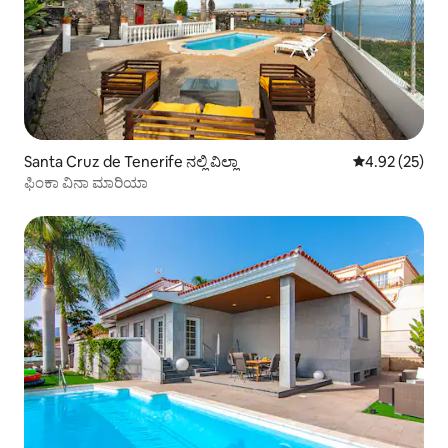
Santa Cruz de Tenerife ನಲ್ಲಿ ವಿಲ್ಲಾ
5 ರಲ್ಲಿ 4.92 ಸರ
4.92 (25)
ಫಿಂಕಾ ವಿನಾ ಮಾರಿಯಾ