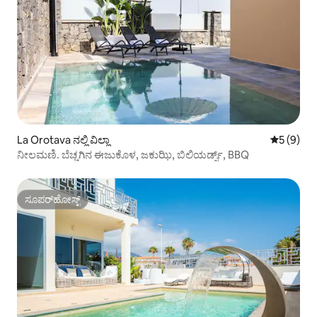
La Orotava ನಲ್ಲಿ ವಿಲ್ಲಾ
5 ರಲ್ಲಿ 5 
5 (9)
ನೀಲಮಣಿ. ಬೆಚ್ಚಗಿನ ಈಜುಕೊಳ, ಜಕುಝಿ, ಬಿಲಿಯರ್ಡ್ಸ್, BBQ
ಸೂಪರ್‌ಹೋಸ್ಟ್
ಸೂಪರ್‌ಹೋಸ್ಟ್