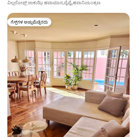
ವಿಲ್ಲಲೋಫ್ಟ್ ಜಾಕುಝಿ ಹವಾಮಾನ,ವೈಫೈ,ಹವಾನಿಯಂತ್ರಣ
ಗೆಸ್ಟ್‌ಗಳ ಅಚ್ಚುಮೆಚ್ಚಿನದು
ಗೆಸ್ಟ್‌ಗಳ ಅಚ್ಚುಮೆಚ್ಚಿನದು