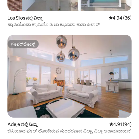
Los Silos ನಲ್ಲಿ ವಿಲ್ಲಾ
5 ರಲ್ಲಿ 4.94 ಸರ
4.94 (36)
ಹ್ಯಾಸಿಯೆಂಡಾ ಕ್ಯಾಮಿನೊ ಡಿ ಲಾ ಕ್ರುಜಾಡಾ ಕಾಸಾ ಪಿಲಾರ್
ಸೂಪರ್‌ಹೋಸ್ಟ್
ಸೂಪರ್‌ಹೋಸ್ಟ್
Adeje ನಲ್ಲಿ ವಿಲ್ಲಾ
5 ರಲ್ಲಿ 4.91 ಸರ
4.91 (94)
ಬಿಸಿಯಾದ ಪೂಲ್ ಹೊಂದಿರುವ ಸುಂದರವಾದ ವಿಲ್ಲಾ, ವಿಲ್ಲಾ ಆರಾಮದಾಯಕ