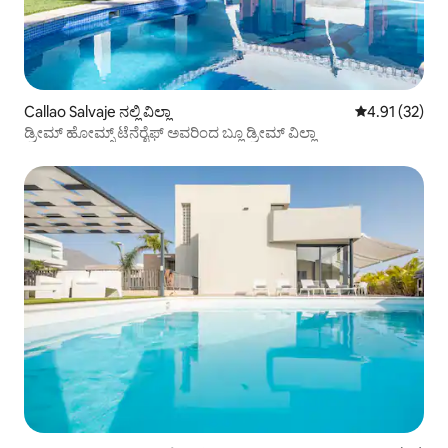
Callao Salvaje ನಲ್ಲಿ ವಿಲ್ಲಾ
5 ರಲ್ಲಿ 4.91 ಸರ
4.91 (32)
ಡ್ರೀಮ್ ಹೋಮ್ಸ್ ಟೆನೆರೈಫ್ ಅವರಿಂದ ಬ್ಲೂ ಡ್ರೀಮ್ ವಿಲ್ಲಾ