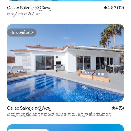
Callao Salvaje ನಲ್ಲಿ ವಿಲ್ಲಾ
5 ರಲ್ಲಿ 4.83 ಸರ
4.83 (12)
ಆಕ್ಸ್ ವಿಲ್ಲಾಸ್ ಡಿ ಮಿಕ್
ಸೂಪರ್‌ಹೋಸ್ಟ್
ಸೂಪರ್‌ಹೋಸ್ಟ್
Callao Salvaje ನಲ್ಲಿ ವಿಲ್ಲಾ
5 ರಲ್ಲಿ 4 
4 (5)
ವಿಲ್ಲಾ ಕ್ಯಾಲ್ಲಾವೊ ಖಾಸಗಿ ಪೂಲ್ ಉಚಿತ ಕಾರು, ಕ್ರಿಸ್ಮಸ್ ಹೊರತುಪಡಿಸಿ