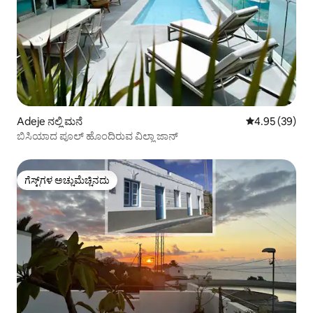
Adeje ನಲ್ಲಿ ಮನೆ
5 ರಲ್ಲಿ 4.95 ಸರ
4.95 (39)
ಬಿಸಿಯಾದ ಪೂಲ್ ಹೊಂದಿರುವ ವಿಲ್ಲಾ ಜಾನ್
ಗೆಸ್ಟ್‌ಗಳ ಅಚ್ಚುಮೆಚ್ಚಿನದು
ಗೆಸ್ಟ್‌ಗಳ ಅಚ್ಚುಮೆಚ್ಚಿನದು