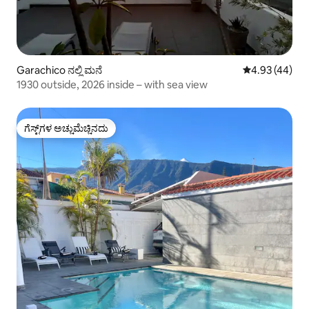
Garachico ನಲ್ಲಿ ಮನೆ
5 ರಲ್ಲಿ 4.93 ಸರ
4.93 (44)
1930 outside, 2026 inside – with sea view
ಗೆಸ್ಟ್‌ಗಳ ಅಚ್ಚುಮೆಚ್ಚಿನದು
ಗೆಸ್ಟ್‌ಗಳ ಅಚ್ಚುಮೆಚ್ಚಿನದು