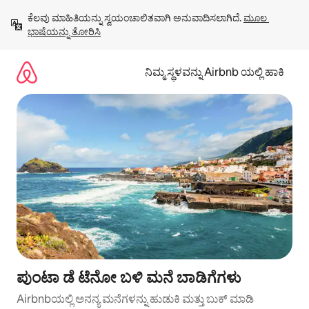
ವಿಷಯಕ್ಕೆ
ಕೆಲವು ಮಾಹಿತಿಯನ್ನು ಸ್ವಯಂಚಾಲಿತವಾಗಿ ಅನುವಾದಿಸಲಾಗಿದೆ. 
ಮೂಲ 
ಹೋಗಿ
ಭಾಷೆಯನ್ನು ತೋರಿಸಿ
ನಿಮ್ಮ ಸ್ಥಳವನ್ನು Airbnb ಯಲ್ಲಿ ಹಾಕಿ
ಪುಂಟಾ ಡೆ ಟೆನೋ ಬಳಿ ಮನೆ ಬಾಡಿಗೆಗಳು
Airbnbಯಲ್ಲಿ ಅನನ್ಯ ಮನೆಗಳನ್ನು ಹುಡುಕಿ ಮತ್ತು ಬುಕ್ ಮಾಡಿ