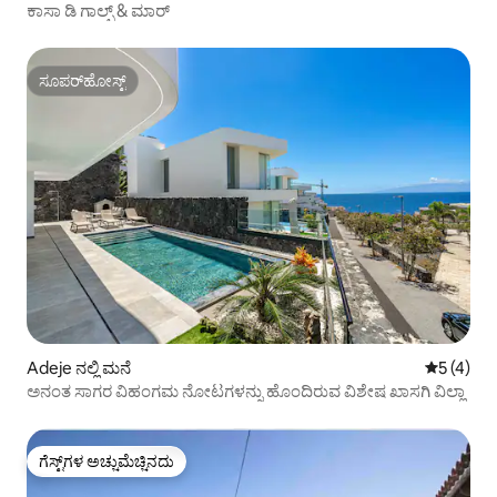
ಕಾಸಾ ಡಿ ಗಾಲ್ಫ್ & ಮಾರ್
ಸೂಪರ್‌ಹೋಸ್ಟ್
ಸೂಪರ್‌ಹೋಸ್ಟ್
Adeje ನಲ್ಲಿ ಮನೆ
5 ರಲ್ಲಿ 5 
5 (4)
ಅನಂತ ಸಾಗರ ವಿಹಂಗಮ ನೋಟಗಳನ್ನು ಹೊಂದಿರುವ ವಿಶೇಷ ಖಾಸಗಿ ವಿಲ್ಲಾ
ಗೆಸ್ಟ್‌ಗಳ ಅಚ್ಚುಮೆಚ್ಚಿನದು
ಗೆಸ್ಟ್‌ಗಳ ಅಚ್ಚುಮೆಚ್ಚಿನದು