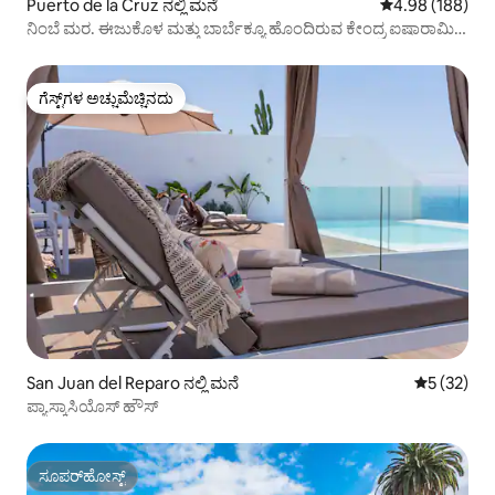
Puerto de la Cruz ನಲ್ಲಿ ಮನೆ
5 ರಲ್ಲಿ 4.98 ಸರಾ
4.98 (188)
ನಿಂಬೆ ಮರ. ಈಜುಕೊಳ ಮತ್ತು ಬಾರ್ಬೆಕ್ಯೂ ಹೊಂದಿರುವ ಕೇಂದ್ರ ಐಷಾರಾಮಿ
ವಿಲ್ಲಾ.
ಗೆಸ್ಟ್‌ಗಳ ಅಚ್ಚುಮೆಚ್ಚಿನದು
ಗೆಸ್ಟ್‌ಗಳ ಅಚ್ಚುಮೆಚ್ಚಿನದು
San Juan del Reparo ನಲ್ಲಿ ಮನೆ
5 ರಲ್ಲಿ 5 ಸರ
5 (32)
ಪ್ಯಾಸ್ಕಾಸಿಯೊಸ್ ಹೌಸ್
ಸೂಪರ್‌ಹೋಸ್ಟ್
ಸೂಪರ್‌ಹೋಸ್ಟ್