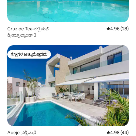
Cruz de Tea ನಲ್ಲಿ ಮನೆ
5 ರಲ್ಲಿ 4.96 ಸರ
4.96 (28)
ಡ್ರೀಮ್ಸ್ ಲ್ಯಾಂಡ್ 3
ಗೆಸ್ಟ್‌ಗಳ ಅಚ್ಚುಮೆಚ್ಚಿನದು
ಗೆಸ್ಟ್‌ಗಳ ಅಚ್ಚುಮೆಚ್ಚಿನದು
Adeje ನಲ್ಲಿ ಮನೆ
5 ರಲ್ಲಿ 4.98 ಸರ
4.98 (44)