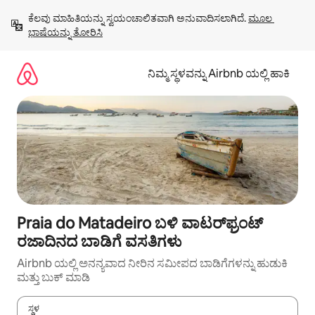
ವಿಷಯಕ್ಕೆ
ಕೆಲವು ಮಾಹಿತಿಯನ್ನು ಸ್ವಯಂಚಾಲಿತವಾಗಿ ಅನುವಾದಿಸಲಾಗಿದೆ. 
ಮೂಲ 
ಹೋಗಿ
ಭಾಷೆಯನ್ನು ತೋರಿಸಿ
ನಿಮ್ಮ ಸ್ಥಳವನ್ನು Airbnb ಯಲ್ಲಿ ಹಾಕಿ
Praia do Matadeiro ಬಳಿ ವಾಟರ್‌ಫ್ರಂಟ್
ರಜಾದಿನದ ಬಾಡಿಗೆ ವಸತಿಗಳು
Airbnb ಯಲ್ಲಿ ಅನನ್ಯವಾದ ನೀರಿನ ಸಮೀಪದ ಬಾಡಿಗೆಗಳನ್ನು ಹುಡುಕಿ
ಮತ್ತು ಬುಕ್ ಮಾಡಿ
ಸ್ಥಳ