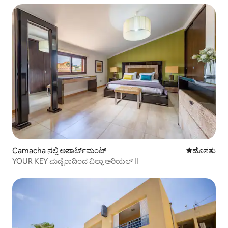
Camacha ನಲ್ಲಿ ಅಪಾರ್ಟ್‌ಮಂಟ್
ವಾಸ್ತವ್ಯ ಹೂ
ಹೊಸತು
YOUR KEY ಮಡೈರಾದಿಂದ ವಿಲ್ಲಾ ಅರಿಯಲ್ II