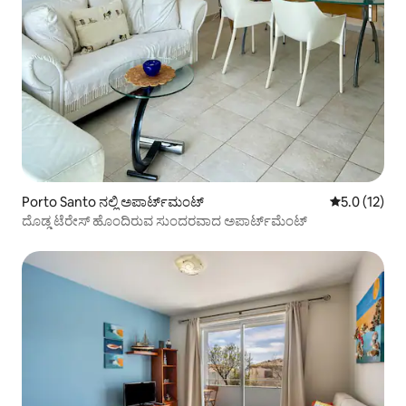
Porto Santo ನಲ್ಲಿ ಅಪಾರ್ಟ್‌ಮಂಟ್
5 ರಲ್ಲಿ 5.0 ಸ
5.0 (12)
ದೊಡ್ಡ ಟೆರೇಸ್ ಹೊಂದಿರುವ ಸುಂದರವಾದ ಅಪಾರ್ಟ್‌ಮೆಂಟ್