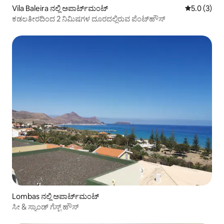
Vila Baleira ನಲ್ಲಿ ಅಪಾರ್ಟ್‌ಮಂಟ್
5 ರಲ್ಲಿ 5.0 
5.0 (3)
ಕಡಲತೀರದಿಂದ 2 ನಿಮಿಷಗಳ ದೂರದಲ್ಲಿರುವ ಪೆಂಟ್‌ಹೌಸ್
Lombas ನಲ್ಲಿ ಅಪಾರ್ಟ್‌ಮಂಟ್
ಸೀ & ಸ್ಯಾಂಡ್ ಗೆಸ್ಟ್ ಹೌಸ್