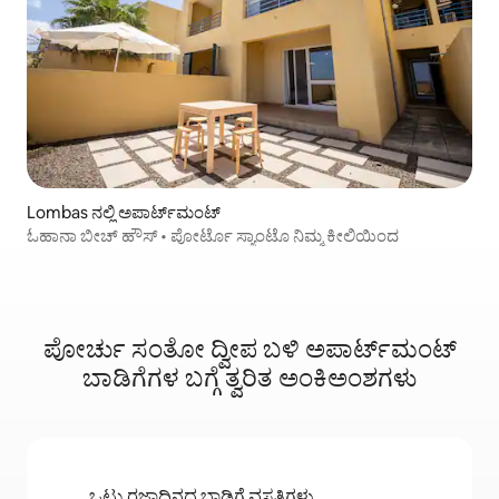
Lombas ನಲ್ಲಿ ಅಪಾರ್ಟ್‌ಮಂಟ್
ಓಹಾನಾ ಬೀಚ್ ಹೌಸ್ • ಪೋರ್ಟೊ ಸ್ಯಾಂಟೊ ನಿಮ್ಮ ಕೀಲಿಯಿಂದ
ಪೋರ್ಚು ಸಂತೋ ದ್ವೀಪ ಬಳಿ ಅಪಾರ್ಟ್‌ಮಂಟ್
ಬಾಡಿಗೆಗಳ ಬಗ್ಗೆ ತ್ವರಿತ ಅಂಕಿಅಂಶಗಳು
ಒಟ್ಟು ರಜಾದಿನದ ಬಾಡಿಗೆ ವಸತಿಗಳು