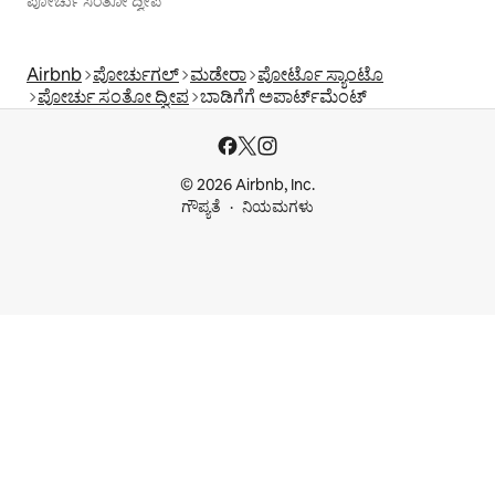
ಪೋರ್ಚು ಸಂತೋ ದ್ವೀಪ
Airbnb
ಪೋರ್ಚುಗಲ್
ಮಡೇರಾ
ಪೋರ್ಟೊ ಸ್ಯಾಂಟೊ
ಪೋರ್ಚು ಸಂತೋ ದ್ವೀಪ
ಬಾಡಿಗೆಗೆ ಅಪಾರ್ಟ್‌ಮೆಂಟ್‌
© 2026 Airbnb, Inc.
ಗೌಪ್ಯತೆ
ನಿಯಮಗಳು