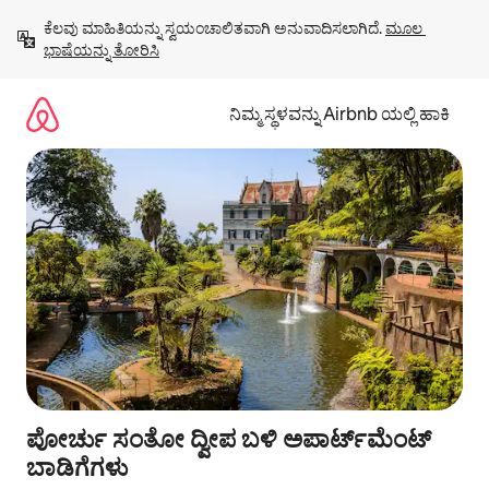
ವಿಷಯಕ್ಕೆ
ಕೆಲವು ಮಾಹಿತಿಯನ್ನು ಸ್ವಯಂಚಾಲಿತವಾಗಿ ಅನುವಾದಿಸಲಾಗಿದೆ. 
ಮೂಲ 
ಹೋಗಿ
ಭಾಷೆಯನ್ನು ತೋರಿಸಿ
ನಿಮ್ಮ ಸ್ಥಳವನ್ನು Airbnb ಯಲ್ಲಿ ಹಾಕಿ
ಪೋರ್ಚು ಸಂತೋ ದ್ವೀಪ ಬಳಿ ಅಪಾರ್ಟ್‌ಮೆಂಟ್
ಬಾಡಿಗೆಗಳು