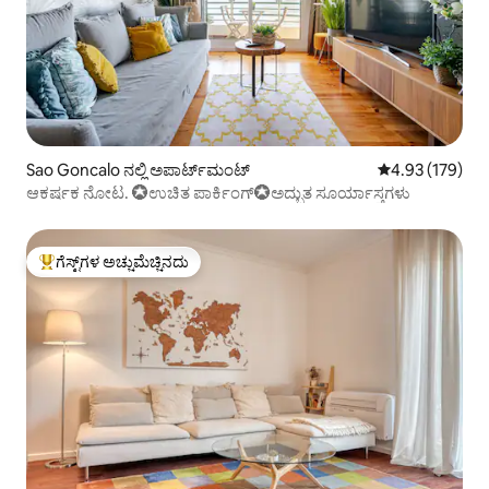
Sao Goncalo ನಲ್ಲಿ ಅಪಾರ್ಟ್‌ಮಂಟ್
5 ರಲ್ಲಿ 4.93 ಸರಾ
4.93 (179)
ಆಕರ್ಷಕ ನೋಟ. ✪ಉಚಿತ ಪಾರ್ಕಿಂಗ್✪ಅದ್ಭುತ ಸೂರ್ಯಾಸ್ತಗಳು
ಗೆಸ್ಟ್‌ಗಳ ಅಚ್ಚುಮೆಚ್ಚಿನದು
ಗೆಸ್ಟ್‌ಗಳಿಗೆ ಅತಿ ಹೆಚ್ಚು ಅಚ್ಚುಮೆಚ್ಚಿನದು