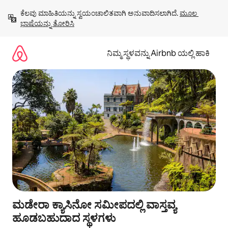
ವಿಷಯಕ್ಕೆ
ಕೆಲವು ಮಾಹಿತಿಯನ್ನು ಸ್ವಯಂಚಾಲಿತವಾಗಿ ಅನುವಾದಿಸಲಾಗಿದೆ. 
ಮೂಲ 
ಹೋಗಿ
ಭಾಷೆಯನ್ನು ತೋರಿಸಿ
ನಿಮ್ಮ ಸ್ಥಳವನ್ನು Airbnb ಯಲ್ಲಿ ಹಾಕಿ
ಮಡೇರಾ ಕ್ಯಾಸಿನೋ ಸಮೀಪದಲ್ಲಿ ವಾಸ್ತವ್ಯ
ಹೂಡಬಹುದಾದ ಸ್ಥಳಗಳು