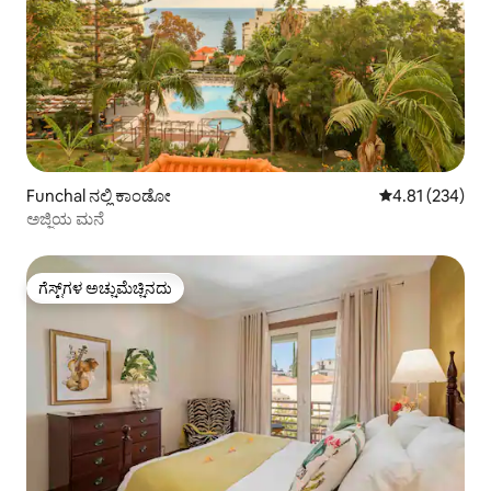
Funchal ನಲ್ಲಿ ಕಾಂಡೋ
5 ರಲ್ಲಿ 4.81 ಸರಾ
4.81 (234)
ಅಜ್ಜಿಯ ಮನೆ
ಗೆಸ್ಟ್‌ಗಳ ಅಚ್ಚುಮೆಚ್ಚಿನದು
ಗೆಸ್ಟ್‌ಗಳ ಅಚ್ಚುಮೆಚ್ಚಿನದು