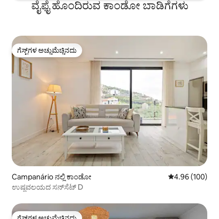
ವೈಫೈ ಹೊಂದಿರುವ ಕಾಂಡೋ ಬಾಡಿಗೆಗಳು
ಗೆಸ್ಟ್‌ಗಳ ಅಚ್ಚುಮೆಚ್ಚಿನದು
ಗೆಸ್ಟ್‌ಗಳ ಅಚ್ಚುಮೆಚ್ಚಿನದು
Campanário ನಲ್ಲಿ ಕಾಂಡೋ
5 ರಲ್ಲಿ 4.96 ಸರಾ
4.96 (100)
ಉಷ್ಣವಲಯದ ಸನ್‌ಸೆಟ್ D
ಗೆಸ್ಟ್‌ಗಳ ಅಚ್ಚುಮೆಚ್ಚಿನದು