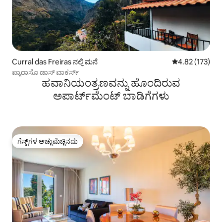
Curral das Freiras ನಲ್ಲಿ ಮನೆ
5 ರಲ್ಲಿ 4.82 ಸರಾ
4.82 (173)
ಪ್ಯಾರಾಸೊ ಡಾಸ್ ವಾಕರ್ಸ್
ಹವಾನಿಯಂತ್ರಣವನ್ನು ಹೊಂದಿರುವ
ಅಪಾರ್ಟ್‌ಮೆಂಟ್‌ ಬಾಡಿಗೆಗಳು
ಗೆಸ್ಟ್‌ಗಳ ಅಚ್ಚುಮೆಚ್ಚಿನದು
ಗೆಸ್ಟ್‌ಗಳ ಅಚ್ಚುಮೆಚ್ಚಿನದು