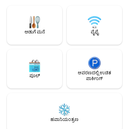
ಅಡುಗೆಮನೆಯನ್ನು ಹೊಂದಿರುವ 2
ಪ್ರದೇಶದಲ್ಲಿ ಹಂಚಿಕೊಂ
ಬೆಡ್‌ರೂಮ್‌ಗಳಿರುವ ಐತಿಹಾಸಿಕ ವಿಲ್ಲಾ, ಸಮುದ್ರದ
ನೀವು ವಿಶ್ರಾಂತಿ ಪಡ
ನೋಟಗಳನ್ನು ಹೊಂದಿದೆ. ಸ್ಟೈಲಿಶ್
ಸೂರ್ಯನ ಸ್ನಾನದ ಕೋಣೆ
ಇಂಟೀರಿಯರ್‌ಗಳು ಮತ್ತು ಹೊರಾಂಗಣದಲ್ಲಿ ವಿಶ್ರಾಂತಿ
ಆನಂದಿಸಬಹುದು. ಅಂಗ
ಪಡೆಯಲು, ಬಿಸಿಲು ಸವಿಯಲು ಮತ್ತು BBQ ಜೊತೆಗೆ
ಸೂಪರ್‌ಮಾರ್ಕೆಟ್‌ಗಳು, 
ಊಟ ಮಾಡಲು ಸಾಕಷ್ಟು ಸ್ಥಳಾವಕಾಶ. ಅದ್ಭುತ
ಪಟ್ಟಣದ ಅತ್ಯುತ್ತಮ ಬೇಕರಿ
ಅಡುಗೆ ಮನೆ
ವೈಫೈ
ಹವಾಮಾನ ಹೊಂದಿರುವ ಗ್ರಾಮೀಣ ಪ್ರದೇಶದಂತೆ
ಅನಿಸುವ ಟ್ರಾಪಿಕಲ್ ವಿಲ್ಲಾ. ಮಡೈರಾದ ಹೈಕಿಂಗ್‌ಗಳು
ಮತ್ತು ಕಡಲತೀರಗಳನ್ನು ಅನ್ವೇಷಿಸಲು ಸಮರ್ಪಕವಾದ
ಬೇಸ್
ಆವರಣದಲ್ಲಿ ಉಚಿತ
ಪೂಲ್
ಪಾರ್ಕಿಂಗ್
ಹವಾನಿಯಂತ್ರಣ