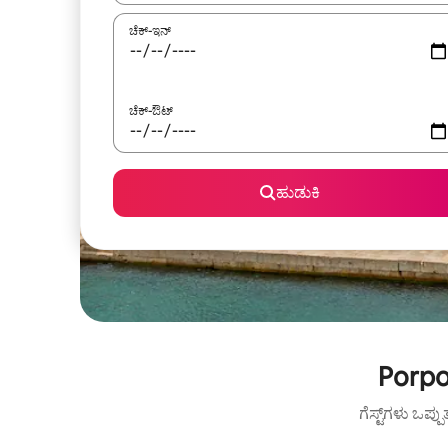
ಚೆಕ್-ಇನ್
ಚೆಕ್-ಔಟ್
ಹುಡುಕಿ
Porpo
ಗೆಸ್ಟ್‌ಗಳು ಒಪ್ಪ