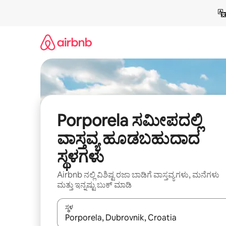
ವಿಷಯಕ್ಕೆ
ಹೋಗಿ
Porporela ಸಮೀಪದಲ್ಲಿ
ವಾಸ್ತವ್ಯ ಹೂಡಬಹುದಾದ
ಸ್ಥಳಗಳು
Airbnb ನಲ್ಲಿ ವಿಶಿಷ್ಟ ರಜಾ ಬಾಡಿಗೆ ವಾಸ್ತವ್ಯಗಳು, ಮನೆಗಳು
ಮತ್ತು ಇನ್ನಷ್ಟು ಬುಕ್ ಮಾಡಿ
ಸ್ಥಳ
ಫಲಿತಾಂಶಗಳು ಲಭ್ಯವಿರುವಾಗ, ಅಪ್ ಮತ್ತು ಡೌನ್ ಬಾಣದ ಕೀಲಿಗಳೊ