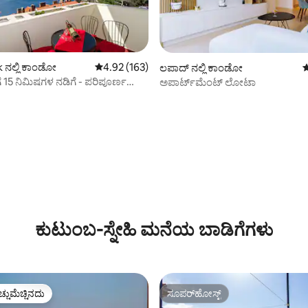
 ನಲ್ಲಿ ಕಾಂಡೋ
5 ರಲ್ಲಿ 4.92 ಸರಾಸರಿ ರೇಟಿಂಗ್, 163 ವಿಮರ್ಶೆಗಳು
4.92 (163)
ಲಪಾದ್ ನಲ್ಲಿ ಕಾಂಡೋ
5
ಗೆ 15 ನಿಮಿಷಗಳ ನಡಿಗೆ - ಪರಿಪೂರ್ಣ
ಅಪಾರ್ಟ್‌ಮೆಂಟ್ ಲೋಟಾ
DR
್, 375 ವಿಮರ್ಶೆಗಳು
ಕುಟುಂಬ-ಸ್ನೇಹಿ ಮನೆಯ ಬಾಡಿಗೆಗಳು
ಚ್ಚುಮೆಚ್ಚಿನದು
ಸೂಪರ್‌ಹೋಸ್ಟ್
ಚ್ಚುಮೆಚ್ಚಿನದು
ಸೂಪರ್‌ಹೋಸ್ಟ್