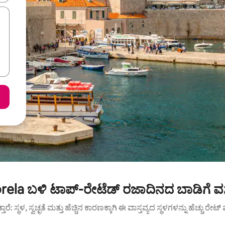
rela ಬಳಿ ಟಾಪ್-ರೇಟೆಡ್ ರಜಾದಿನದ ಬಾಡಿಗೆ ವ
ುತ್ತಾರೆ: ಸ್ಥಳ, ಸ್ವಚ್ಛತೆ ಮತ್ತು ಹೆಚ್ಚಿನ ಕಾರಣಕ್ಕಾಗಿ ಈ ವಾಸ್ತವ್ಯದ ಸ್ಥಳಗಳನ್ನು ಹೆಚ್ಚು ರೇ