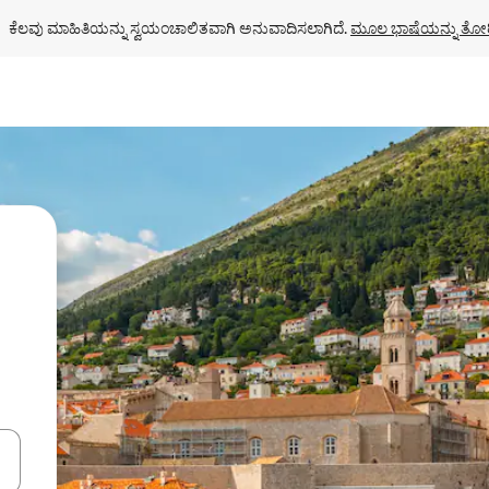
ಕೆಲವು ಮಾಹಿತಿಯನ್ನು ಸ್ವಯಂಚಾಲಿತವಾಗಿ ಅನುವಾದಿಸಲಾಗಿದೆ. 
ಮೂಲ ಭಾಷೆಯನ್ನು ತೋರ
ಂದಿಗೆ ನ್ಯಾವಿಗೇಟ್ ಮಾಡಿ ಅಥವಾ ಸ್ಪರ್ಶ ಅಥವಾ ಸ್ವೈಪ್ ಗೆಸ್ಚರ್‌ಗಳ ಮೂಲಕ ಅನ್ವೇಷಿಸಿ.