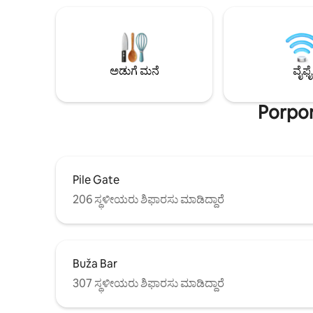
ಈಜುಕೊಳವನ್ನು ಹೊಂದಿದೆ ಮತ್ತು ಅಡ್ರಿಯಾಟಿಕ್
ಅಲಂಕಾರಿಕ ಜ
ಸಮುದ್ರದ ಮೇಲಿರುವ ಟೆರೇಸ್ ಅನ್ನು
ಮನೆಯಿಂದ ದ
ಸಜ್ಜುಗೊಳಿಸಲಾಗಿದೆ, ಇದು ಐತಿಹಾಸಿಕ ಡುಬ್ರೊವ್ನಿಕ್‌ನ
ಆನಂದಿಸಿ, ನಮ
ಅದ್ಭುತ ನೋಟವನ್ನು ಒದಗಿಸುತ್ತದೆ. ಗೆಸ್ಟ್‌ಗಳು
ಮತ್ತು ನಿಮ್
ಉದ್ಯಾನದಲ್ಲಿ ವಿಶ್ರಾಂತಿ ಪಡೆಯಬಹುದು, ಬಾರ್ಬೆಕ್ಯೂ
ಖಚಿತಪಡಿಸಿಕೊ
ಅಡುಗೆ ಮನೆ
ವೈಫೈ
ಸೌಲಭ್ಯಗಳು ಮತ್ತು ಪೆರ್ಗೊಲಾ ಅಡಿಯಲ್ಲಿ ಹೊರಾಂಗಣ
ಊಟದ ಪ್ರದೇಶವನ್ನು ಒದಗಿಸಬಹುದು. ಸನ್
ಲೌಂಜರ್‌ಗಳನ್ನು ಒದಗಿಸಲಾಗಿದೆ. ಲಾಂಡ್ರಿ ಸೌಲಭ್ಯಗಳು
Porpor
ವಾಷಿಂಗ್ ಮೆಷಿನ್ ಮತ್ತು ಡ್ರೈಯರ್ ಅನ್ನು
ಒಳಗೊಂಡಿರುತ್ತವೆ.
Pile Gate
206 ಸ್ಥಳೀಯರು ಶಿಫಾರಸು ಮಾಡಿದ್ದಾರೆ
Buža Bar
307 ಸ್ಥಳೀಯರು ಶಿಫಾರಸು ಮಾಡಿದ್ದಾರೆ