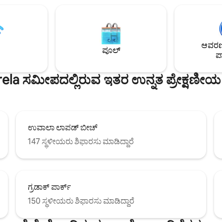
ಹಲವಾರು ಕಡಲತೀರಗಳ ಸುತ್ತಮುತ್ತಲಿನಲ್ಲಿ
್ವಾಲೆಗಳನ್ನು ಸಂಯೋಜಿಸಿದ್ದೇವೆ.
ಸುಲಿಕ್, ಡ್ಯಾನ್ಸೆ ಮತ್ತು ಬುಜಾ. ಈ ಅಪಾರ್ಟ್‌ಮೆಂಟ್
ೂರದಲ್ಲಿರುವ ನಿಮ್ಮ ಮನೆಯನ್ನು
ಮಧುಚಂದ್ರ, ಪ್ರಣಯ ವಿಹಾರಕ್ಕೆ ಅಥವಾ
್ಮ ಆತ್ಮೀಯ ಆತಿಥ್ಯವನ್ನು ವಿಸ್ತರಿಸಲು
ರೋಮಾಂಚಕ ಸ್ಥಳದಲ್ಲಿ ಆಹ್ಲಾದಕರ ವಾಸ್ತವ್ಯ
ಮ ರಜಾದಿನವು ಸ್ಮರಣೀಯವಾಗಿದೆ ಎಂದು
ಸೂಕ್ತವಾಗಿದೆ.
ಳ್ಳಲು ನಾವು ಇಲ್ಲಿದ್ದೇವೆ.
ಆವರಣದ
ಪೂಲ್
ಪಾ
ela ಸಮೀಪದಲ್ಲಿರುವ ಇತರ ಉನ್ನತ ಪ್ರೇಕ್ಷಣೀಯ 
ಉವಾಲಾ ಲಾಪಡ್ ಬೀಚ್
147 ಸ್ಥಳೀಯರು ಶಿಫಾರಸು ಮಾಡಿದ್ದಾರೆ
ಗ್ರಡಾಕ್ ಪಾರ್ಕ್
150 ಸ್ಥಳೀಯರು ಶಿಫಾರಸು ಮಾಡಿದ್ದಾರೆ