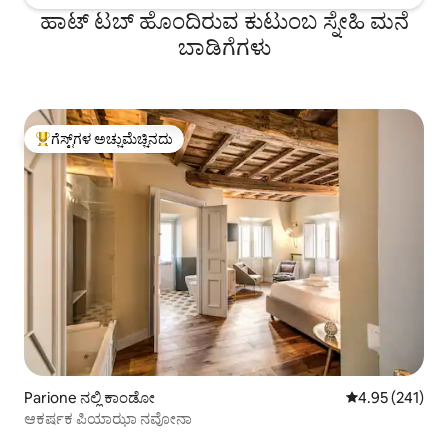
ಹಾಟ್ ಟಬ್ ಹೊಂದಿರುವ ಕುಟುಂಬ ಸ್ನೇಹಿ ಮನೆ
ಬಾಡಿಗೆಗಳು
ಗೆಸ್ಟ್‌ಗಳ ಅಚ್ಚುಮೆಚ್ಚಿನದು
ಗೆಸ್ಟ್‌ಗಳಿಗೆ ಅತಿ ಹೆಚ್ಚು ಅಚ್ಚುಮೆಚ್ಚಿನದು
Parione ನಲ್ಲಿ ಕಾಂಡೋ
5 ರಲ್ಲಿ 4.95 ಸರಾ
4.95 (241)
ಆಕರ್ಷಕ ಪಿಯಾಝಾ ನವೋನಾ