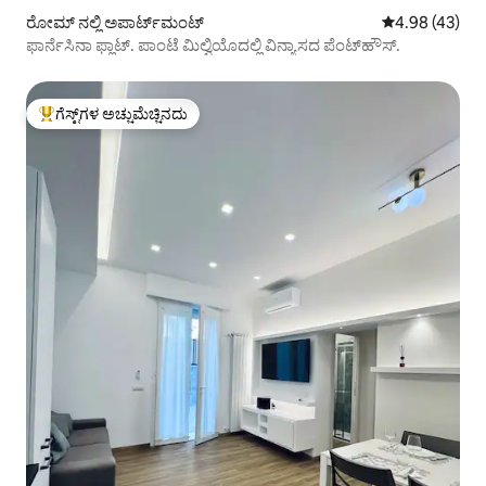
ರೋಮ್ ನಲ್ಲಿ ಅಪಾರ್ಟ್‌ಮಂಟ್
5 ರಲ್ಲಿ 4.98 ಸರ
4.98 (43)
ಫಾರ್ನೆಸಿನಾ ಫ್ಲಾಟ್. ಪಾಂಟೆ ಮಿಲ್ವಿಯೊದಲ್ಲಿ ವಿನ್ಯಾಸದ ಪೆಂಟ್‌ಹೌಸ್.
ಗೆಸ್ಟ್‌ಗಳ ಅಚ್ಚುಮೆಚ್ಚಿನದು
ಗೆಸ್ಟ್‌ಗಳಿಗೆ ಅತಿ ಹೆಚ್ಚು ಅಚ್ಚುಮೆಚ್ಚಿನದು