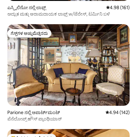
ಎಸ್ಕ್ವಿಲಿನೋ ನಲ್ಲಿ ಲಾಫ್ಟ್
5 ರಲ್ಲಿ 4.98 ಸರಾ
4.98 (161)
ಅದ್ಭುತ ಮತ್ತು ಆರಾಮದಾಯಕ ಲಾಫ್ಟ್ w/ಟೆರೇಸ್, ಟರ್ಮಿನಿ ಬಳಿ
ಗೆಸ್ಟ್‌ಗಳ ಅಚ್ಚುಮೆಚ್ಚಿನದು
ಗೆಸ್ಟ್‌ಗಳ ಅಚ್ಚುಮೆಚ್ಚಿನದು
Parione ನಲ್ಲಿ ಅಪಾರ್ಟ್‌ಮಂಟ್
5 ರಲ್ಲಿ 4.94 ಸರಾ
4.94 (142)
ಪೆನೆಲೋಪ್ಸ್ ಹೌಸ್ ಪ್ಯಾಂಥಿಯಾನ್