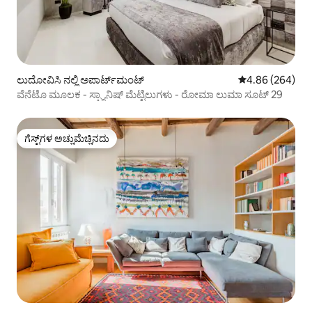
ಲುದೋವಿಸಿ ನಲ್ಲಿ ಅಪಾರ್ಟ್‌ಮಂಟ್
5 ರಲ್ಲಿ 4.86 ಸರಾ
4.86 (264)
ವೆನೆಟೊ ಮೂಲಕ - ಸ್ಪ್ಯಾನಿಷ್ ಮೆಟ್ಟಿಲುಗಳು - ರೋಮಾ ಲುಮಾ ಸೂಟ್ 29
ಗೆಸ್ಟ್‌ಗಳ ಅಚ್ಚುಮೆಚ್ಚಿನದು
ಗೆಸ್ಟ್‌ಗಳ ಅಚ್ಚುಮೆಚ್ಚಿನದು