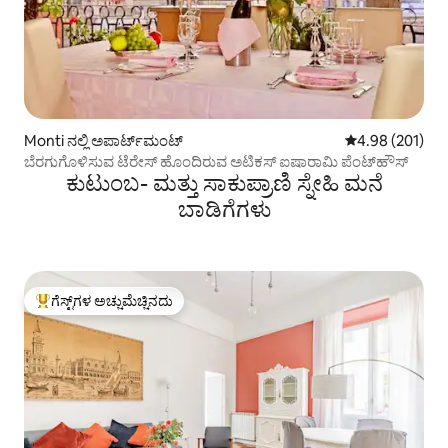
Monti ನಲ್ಲಿ ಅಪಾರ್ಟ್‌ಮಂಟ್
5 ರಲ್ಲಿ 4.98 ಸರಾ
4.98 (201)
ಬೆರಗುಗೊಳಿಸುವ ಟೆರೇಸ್ ಹೊಂದಿರುವ ಅಟಿಕಸ್ ಐಷಾರಾಮಿ ಪೆಂಟ್‌ಹೌಸ್
ಕುಟುಂಬ- ಮತ್ತು ಸಾಕುಪ್ರಾಣಿ ಸ್ನೇಹಿ ಮನೆ
ಬಾಡಿಗೆಗಳು
ಗೆಸ್ಟ್‌ಗಳ ಅಚ್ಚುಮೆಚ್ಚಿನದು
ಗೆಸ್ಟ್‌ಗಳಿಗೆ ಅತಿ ಹೆಚ್ಚು ಅಚ್ಚುಮೆಚ್ಚಿನದು