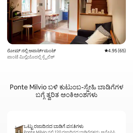
ರೋಮ್ ನಲ್ಲಿ ಅಪಾರ್ಟ್‌ಮಂಟ್
5 ರಲ್ಲಿ 4.95 ಸರ
4.95 (65)
ಪಾಂಟೆ ಮಿಲ್ವಿಯೊದಲ್ಲಿ ಸ್ಟೈಲಿಶ್
Ponte Milvio ಬಳಿ ಕುಟುಂಬ-ಸ್ನೇಹಿ ಬಾಡಿಗೆಗಳ
ಬಗ್ಗೆ ತ್ವರಿತ ಅಂಕಿಅಂಶಗಳು
ಒಟ್ಟು ರಜಾದಿನದ ಬಾಡಿಗೆ ವಸತಿಗಳು
Ponte Milvio ನಲ್ಲಿ 120 ರಜಾದಿನದ ಬಾಡಿಗೆಗಳನ್ನು ಅನ್ವೇಷಿಸಿ