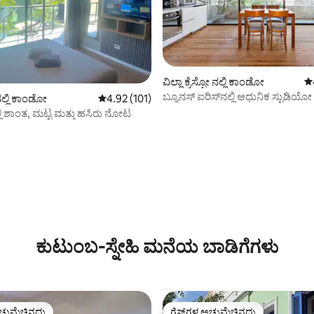
ವಿಲ್ಲಾ ಕ್ರೆಸ್ಪೋ ನಲ್ಲಿ ಕಾಂಡೋ
5 
ಬ್ಯೂನಸ್ ಐರಿಸ್‌ನಲ್ಲಿ ಆಧುನಿಕ ಸ್ಟುಡಿಯೋ
ಲ್ಲಿ ಕಾಂಡೋ
5 ರಲ್ಲಿ 4.92 ಸರಾಸರಿ ರೇಟಿಂಗ್, 101 ವಿಮರ್ಶೆಗಳು
4.92 (101)
 ಶಾಂತ, ಮಟ್ಟ ಮತ್ತು ಹಸಿರು ನೋಟ
್, 133 ವಿಮರ್ಶೆಗಳು
ಕುಟುಂಬ-ಸ್ನೇಹಿ ಮನೆಯ ಬಾಡಿಗೆಗಳು
ಚ್ಚುಮೆಚ್ಚಿನದು
ಗೆಸ್ಟ್‌ಗಳ ಅಚ್ಚುಮೆಚ್ಚಿನದು