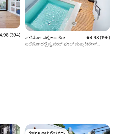
ರಲ್ಲಿ 4.98 ಸರಾಸರಿ ರೇಟಿಂಗ್, 394 ವಿಮರ್ಶೆಗಳು
4.98 (394)
ಪಲೆರ್ಮೋ ನಲ್ಲಿ ಕಾಂಡೋ
5 ರಲ್ಲಿ 4.98 ಸರಾಸರಿ ರೇಟಿಂ
4.98 (196)
ಪಲೆರ್ಮೊದಲ್ಲಿ ಪ್ರೈವೇಟ್ ಪೂಲ್ ಮತ್ತು ಟೆರೇಸ್
ಹೊಂದಿರುವ ಓಯಸಿಸ್
ಗೆಸ್ಟ್‌ಗಳ ಅಚ್ಚುಮೆಚ್ಚಿನದು