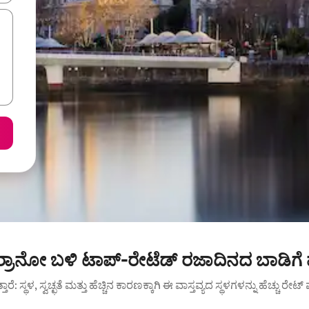
ಸೆರ್ರಾನೋ ಬಳಿ ಟಾಪ್-ರೇಟೆಡ್ ರಜಾದಿನದ ಬಾಡಿಗೆ
ುತ್ತಾರೆ: ಸ್ಥಳ, ಸ್ವಚ್ಛತೆ ಮತ್ತು ಹೆಚ್ಚಿನ ಕಾರಣಕ್ಕಾಗಿ ಈ ವಾಸ್ತವ್ಯದ ಸ್ಥಳಗಳನ್ನು ಹೆಚ್ಚು ರೇ