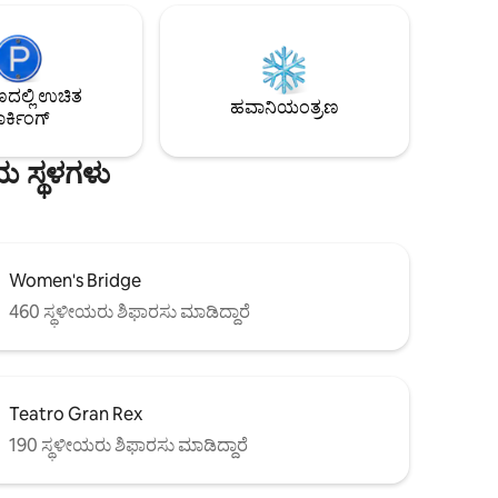
ತಲುಪಬಹುದು. ಇದು ಥೇಮ್ಸ್ ಸ್ಟ್ರೀಟ್‌ನಲ್ಲಿ ಕಿಂಗ್ ಬೆಡ್
್ಭುತ
ಮತ್ತು ಬಾಲ್ಕನಿಯನ್ನು ಹೊಂದಿರುವ ವಿಶಾಲವಾದ,
ು ಮತ್ತು
ಪ್ರಕಾಶಮಾನವಾದ, ಸುಸಜ್ಜಿತ ಲಾಫ್ಟ್ ಆಗಿದೆ, ಇದನ್ನು
ಮ ಸ್ವಂತ
ಟೈಮ್ ಔಟ್ ವಿಶ್ವದ 10 "ತಂಪಾದ" ಗಳಲ್ಲಿ ಒಂದನ್ನು
ಡಿದೆ
ಲ್ಲಿ ಉಚಿತ
ಆಯ್ಕೆ ಮಾಡಿದೆ. ಮುಖ್ಯ ರೆಸ್ಟೋರೆಂಟ್‌ಗಳು, ಬಾರ್‌ಗಳು
ಹವಾನಿಯಂತ್ರಣ
ರ್ಕಿಂಗ್
ಮತ್ತು ಹೆಲಾಡ್ರಿಯಾಗಳು ಇಲ್ಲಿವೆ.
ಯ ಸ್ಥಳಗಳು
Women's Bridge
460 ಸ್ಥಳೀಯರು ಶಿಫಾರಸು ಮಾಡಿದ್ದಾರೆ
Teatro Gran Rex
190 ಸ್ಥಳೀಯರು ಶಿಫಾರಸು ಮಾಡಿದ್ದಾರೆ