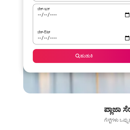
ಚೆಕ್-ಇನ್
ಚೆಕ್-ಔಟ್
ಹುಡುಕಿ
ಪ್ಲಾಜಾ 
ಗೆಸ್ಟ್‌ಗಳು ಒಪ್ಪ