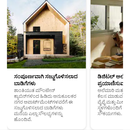
ಸಂಪೂರ್ಣವಾಗಿ ಸಜ್ಜುಗೊಳಿಸಲಾದ
ಡಿಜಿಟಲ್ ಅಲೆಮಾ
ಬಾಡಿಗೆಗಳು
ಪ್ರಯಾಣಿಸುವ ವೃತ
ಶಾಂತಿಯುತ ಮೌಂಟೇನ್
ಅಲೆಮಾರಿ ಮತ್ತು ದೂ
ಕ್ಯಾಬಿನ್‌ಗಳಿಂದ ಹಿಡಿದು ಅನುಕೂಲಕರ
ಕೆಲಸ ಮಾಡುವ ಪ್ರೊ
ನಗರ ಅಪಾರ್ಟ್‌ಮೆಂಟ್‌ಗಳವರೆಗೆ ಈ
ವೈಫೈ ಮತ್ತು ಮೀಸ
ಸಜ್ಜುಗೊಳಿಸಲಾದ ಬಾಡಿಗೆಗಳು
ಸ್ಥಳಗಳೊಂದಿಗೆ 
ಮನೆಯ ಎಲ್ಲಾ ಸೌಲಭ್ಯಗಳನ್ನು
ಸೌಕರ್ಯಗಳು.
ಹೊಂದಿವೆ.