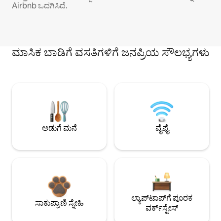
Airbnb ಒದಗಿಸಿದೆ.
ಮಾಸಿಕ ಬಾಡಿಗೆ ವಸತಿಗಳಿಗೆ ಜನಪ್ರಿಯ ಸೌಲಭ್ಯಗಳು
ಅಡುಗೆ ಮನೆ
ವೈಫೈ
ಲ್ಯಾಪ್‌ಟಾಪ್‌ಗೆ ಪೂರಕ
ಸಾಕುಪ್ರಾಣಿ ಸ್ನೇಹಿ
ವರ್ಕ್‌ಸ್ಪೇಸ್