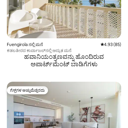
Fuengirola ನಲ್ಲಿ ಮನೆ
5 ರಲ್ಲಿ 4.93 ಸರ
4.93 (85)
ಕಡಲತೀರದ ಕಾರ್ವಾಜಲ್‌ನಲ್ಲಿ ಅದ್ಭುತ ಮನೆ
ಹವಾನಿಯಂತ್ರಣವನ್ನು ಹೊಂದಿರುವ
ಅಪಾರ್ಟ್‌ಮೆಂಟ್‌ ಬಾಡಿಗೆಗಳು
ಗೆಸ್ಟ್‌ಗಳ ಅಚ್ಚುಮೆಚ್ಚಿನದು
ಗೆಸ್ಟ್‌ಗಳ ಅಚ್ಚುಮೆಚ್ಚಿನದು