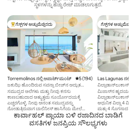
ಸ್ಥಳಗಳನ್ನು ಹೆಚ್ಚು ರೇಟ್ ಮಾಡಲಾಗುತ್ತದೆ.
ಗೆಸ್ಟ್‌ಗಳ ಅಚ್ಚುಮೆಚ್ಚಿನದು
ಗೆಸ್ಟ್‌ಗಳ ಅಚ್ಚುಮೆಚ್ಚಿನ
ಗೆಸ್ಟ್‌ಗಳಿಗೆ ಅತಿ ಹೆಚ್ಚು ಅಚ್ಚುಮೆಚ್ಚಿನದು
ಗೆಸ್ಟ್‌ಗಳ ಅಚ್ಚುಮೆಚ್ಚಿನ
Torremolinos ನಲ್ಲಿ ಅಪಾರ್ಟ್‌ಮಂಟ್
5 ರಲ್ಲಿ 5 ಸರಾಸರಿ ರೇಟಿಂಗ್, 194 ವಿ
5 (194)
Las Lagunas ನಲ್ಲಿ ಮ
ಜಕುಝಿ ಹೊಂದಿರುವ ಸವನ್ನಾ ಬೀಚ್‌ನ ಅದ್ಭುತ
ವಿಲ್ಲಾಡಾನ್‌ಲುಕಾಸ್‌ಗೆ ಸ
ಅಪಾರ್ಟ್‌ಮೆಂಟ್
ಸಮುದ್ರದ ಅಲೆಗಳು ಮತ್ತು ನೀವು ಕನಸು
ಮಿಜಾಸ್‌ನ ಹೃದಯಭಾಗದ
ಕಾಣಬಹುದಾದ ಅತ್ಯುತ್ತಮ ಸೂರ್ಯೋದಯಕ್ಕೆ
ವಿಲ್ಲಾಡಾನ್‌ಲುಕಾಸ್‌ಗೆ
ಎಚ್ಚರಗೊಳ್ಳಿ. ನೀವು ಅನಂತ ಸಮುದ್ರವನ್ನು
ಆಧುನಿಕ ವಿಲ್ಲಾ 4 ವಿಶ
ನೋಡುತ್ತಿರುವಾಗ ಬಾಲಿನೀಸ್ ಹಾಸಿಗೆಯ ಮೇಲೆ
ಮತ್ತು 4 ಸೊಗಸಾದ ಸ್ನ
ಕಾರ್ವಾಹಲ್ ಪ್ಲಾಯಾ ಬಳಿ ರಜಾದಿನದ ಬಾಡಿಗೆ
ಮಲಗಿ ಅಥವಾ ನೀವು ಒಂದು ಗ್ಲಾಸ್ ಕಾವಾ
ಹೊಸದಾಗಿದೆ. ಡಬಲ್-ಎತ
ಸವಿಯುತ್ತಿರುವಾಗ ಬಿಸಿ ಮಾಡಿದ ಜಕುಝಿಯಲ್ಲಿ
ಟಾಪ್-ಆಫ್-ದಿ-ಲೈನ್ ಫಿ
ವಸತಿಗಳ ಜನಪ್ರಿಯ ಸೌಲಭ್ಯಗಳು
ಮುಳುಗಿ. ಸವನ್ನಾ ಬೀಚ್ ಅನ್ನು ಮಾಂತ್ರಿಕ ಮತ್ತು
ಪೀಠೋಪಕರಣಗಳು ನಯ
ಆಕರ್ಷಕ ಸ್ಥಳದಲ್ಲಿ ವಿಶ್ರಾಂತಿಯ ರಜಾದಿನಕ್ಕಾಗಿ
ವಾತಾವರಣವನ್ನು ಒದಗಿಸುತ