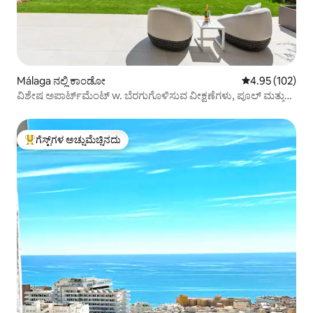
Málaga ನಲ್ಲಿ ಕಾಂಡೋ
5 ರಲ್ಲಿ 4.95 ಸರಾ
4.95 (102)
ವಿಶೇಷ ಅಪಾರ್ಟ್‌ಮೆಂಟ್ w. ಬೆರಗುಗೊಳಿಸುವ ವೀಕ್ಷಣೆಗಳು, ಪೂಲ್ ಮತ್ತು
ಗಾಲ್ಫ್
ಗೆಸ್ಟ್‌ಗಳ ಅಚ್ಚುಮೆಚ್ಚಿನದು
ಗೆಸ್ಟ್‌ಗಳಿಗೆ ಅತಿ ಹೆಚ್ಚು ಅಚ್ಚುಮೆಚ್ಚಿನದು