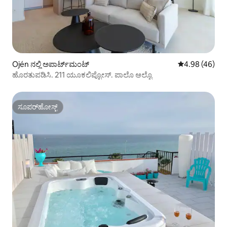
Ojén ನಲ್ಲಿ ಅಪಾರ್ಟ್‌ಮಂಟ್
5 ರಲ್ಲಿ 4.98 ಸರ
4.98 (46)
ಹೊರತುಪಡಿಸಿ. 211 ಯೂಕಲಿಪ್ಟೋಸ್. ಪಾಲೊ ಆಲ್ಟೊ
ಸೂಪರ್‌ಹೋಸ್ಟ್
ಸೂಪರ್‌ಹೋಸ್ಟ್