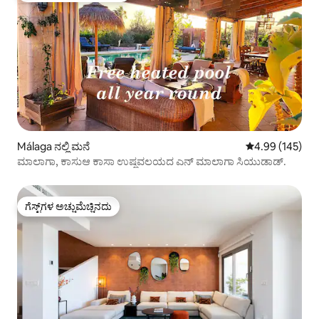
Málaga ನಲ್ಲಿ ಮನೆ
5 ರಲ್ಲಿ 4.99 ಸರಾ
4.99 (145)
ಮಾಲಾಗಾ, ಕಾಸುಆ ಕಾಸಾ ಉಷ್ಣವಲಯದ ಎನ್ ಮಾಲಾಗಾ ಸಿಯುಡಾಡ್.
ಗೆಸ್ಟ್‌ಗಳ ಅಚ್ಚುಮೆಚ್ಚಿನದು
ಗೆಸ್ಟ್‌ಗಳ ಅಚ್ಚುಮೆಚ್ಚಿನದು