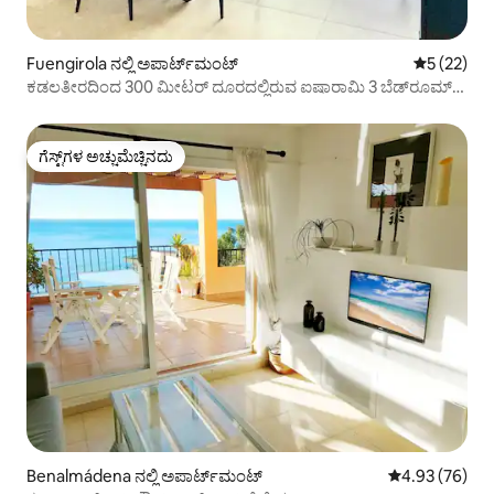
Fuengirola ನಲ್ಲಿ ಅಪಾರ್ಟ್‌ಮಂಟ್
5 ರಲ್ಲಿ 5 ಸರ
5 (22)
ಕಡಲತೀರದಿಂದ 300 ಮೀಟರ್ ದೂರದಲ್ಲಿರುವ ಐಷಾರಾಮಿ 3 ಬೆಡ್‌ರೂಮ್
ಅಪಾರ್ಟ್‌ಮೆಂಟ್
ಗೆಸ್ಟ್‌ಗಳ ಅಚ್ಚುಮೆಚ್ಚಿನದು
ಗೆಸ್ಟ್‌ಗಳ ಅಚ್ಚುಮೆಚ್ಚಿನದು
Benalmádena ನಲ್ಲಿ ಅಪಾರ್ಟ್‌ಮಂಟ್
5 ರಲ್ಲಿ 4.93 ಸರ
4.93 (76)