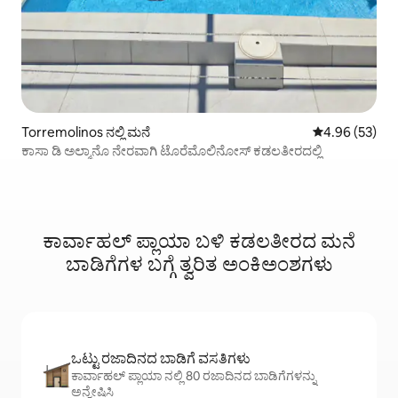
Torremolinos ನಲ್ಲಿ ಮನೆ
5 ರಲ್ಲಿ 4.96 ಸರ
4.96 (53)
ಕಾಸಾ ಡಿ ಅಲ್ಮಾನೊ ನೇರವಾಗಿ ಟೊರೆಮೊಲಿನೋಸ್ ಕಡಲತೀರದಲ್ಲಿ
ಕಾರ್ವಾಹಲ್ ಪ್ಲಾಯಾ ಬಳಿ ಕಡಲತೀರದ ಮನೆ
ಬಾಡಿಗೆಗಳ ಬಗ್ಗೆ ತ್ವರಿತ ಅಂಕಿಅಂಶಗಳು
ಒಟ್ಟು ರಜಾದಿನದ ಬಾಡಿಗೆ ವಸತಿಗಳು
ಕಾರ್ವಾಹಲ್ ಪ್ಲಾಯಾ ನಲ್ಲಿ 80 ರಜಾದಿನದ ಬಾಡಿಗೆಗಳನ್ನು
ಅನ್ವೇಷಿಸಿ