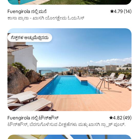
Fuengirola ನಲ್ಲಿ ಮನೆ
5 ರಲ್ಲಿ 4.79 ಸರ
4.79 (14)
ಕಾಸಾ ಪ್ರಾನಾ - ಖಾಸಗಿ ಯೋಗಕ್ಷೇಮ ಓಯಸಿಸ್
ಗೆಸ್ಟ್‌ಗಳ ಅಚ್ಚುಮೆಚ್ಚಿನದು
ಗೆಸ್ಟ್‌ಗಳ ಅಚ್ಚುಮೆಚ್ಚಿನದು
Fuengirola ನಲ್ಲಿ ಟೌನ್‌ಹೌಸ್
5 ರಲ್ಲಿ 4.82 ಸರ
4.82 (49)
ಟೌನ್‌ಹೌಸ್, ಬೆರಗುಗೊಳಿಸುವ ವೀಕ್ಷಣೆಗಳು ಮತ್ತು ಖಾಸಗಿ ಸ್ಪ್ಲಾಶ್ ಪೂಲ್.