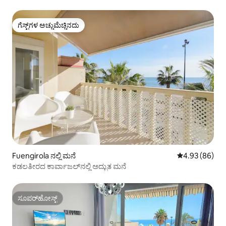
ಗೆಸ್ಟ್‌ಗಳ ಅಚ್ಚುಮೆಚ್ಚಿನದು
ಗೆಸ್ಟ್‌ಗಳ ಅಚ್ಚುಮೆಚ್ಚಿನದು
Fuengirola ನಲ್ಲಿ ಮನೆ
5 ರಲ್ಲಿ 4.93 ಸರ
4.93 (86)
ಕಡಲತೀರದ ಕಾರ್ವಾಜಲ್‌ನಲ್ಲಿ ಅದ್ಭುತ ಮನೆ
ಸೂಪರ್‌ಹೋಸ್ಟ್
ಸೂಪರ್‌ಹೋಸ್ಟ್