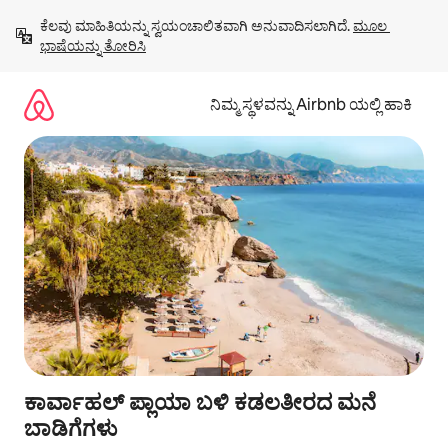
ವಿಷಯಕ್ಕೆ
ಕೆಲವು ಮಾಹಿತಿಯನ್ನು ಸ್ವಯಂಚಾಲಿತವಾಗಿ ಅನುವಾದಿಸಲಾಗಿದೆ. 
ಮೂಲ 
ಹೋಗಿ
ಭಾಷೆಯನ್ನು ತೋರಿಸಿ
ನಿಮ್ಮ ಸ್ಥಳವನ್ನು Airbnb ಯಲ್ಲಿ ಹಾಕಿ
ಕಾರ್ವಾಹಲ್ ಪ್ಲಾಯಾ ಬಳಿ ಕಡಲತೀರದ ಮನೆ
ಬಾಡಿಗೆಗಳು