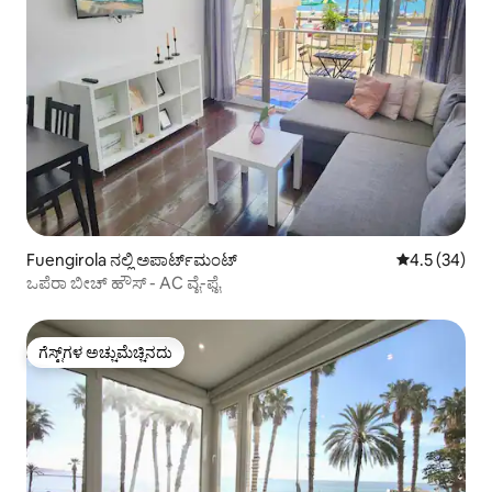
Fuengirola ನಲ್ಲಿ ಅಪಾರ್ಟ್‌ಮಂಟ್
5 ರಲ್ಲಿ 4.5 ಸರ
4.5 (34)
ಒಪೆರಾ ಬೀಚ್ ಹೌಸ್ - AC ವೈ-ಫೈ
ಗೆಸ್ಟ್‌ಗಳ ಅಚ್ಚುಮೆಚ್ಚಿನದು
ಗೆಸ್ಟ್‌ಗಳ ಅಚ್ಚುಮೆಚ್ಚಿನದು