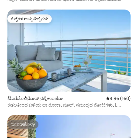
ಕಡಲತೀರ
ಗೆಸ್ಟ್‌ಗಳ ಅಚ್ಚುಮೆಚ್ಚಿನದು
ಗೆಸ್ಟ್‌ಗಳ ಅಚ್ಚುಮೆಚ್ಚಿನದು
ಟೊರೆಮೊಲಿನೋಸ್ ನಲ್ಲಿ ಕಾಂಡೋ
5 ರಲ್ಲಿ 4.96 ಸರಾ
4.96 (160)
ಕಡಲತೀರದ ಬಳಿಯ ಲಾ ರೋಕಾ, ಪೂಲ್, ಸಮುದ್ರದ ನೋಟಗಳು, L...
ಸೂಪರ್‌ಹೋಸ್ಟ್
ಸೂಪರ್‌ಹೋಸ್ಟ್