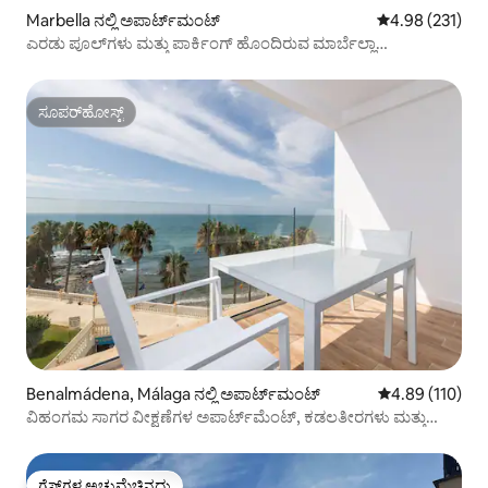
Marbella ನಲ್ಲಿ ಅಪಾರ್ಟ್‌ಮಂಟ್
5 ರಲ್ಲಿ 4.98 ಸರಾ
4.98 (231)
ಎರಡು ಪೂಲ್‌ಗಳು ಮತ್ತು ಪಾರ್ಕಿಂಗ್ ಹೊಂದಿರುವ ಮಾರ್ಬೆಲ್ಲಾ
ಕೇಂದ್ರದಲ್ಲಿರುವ ಕಡಲತೀರದ ಕಾಂಡೋ
ಸೂಪರ್‌ಹೋಸ್ಟ್
ಸೂಪರ್‌ಹೋಸ್ಟ್
Benalmádena, Málaga ನಲ್ಲಿ ಅಪಾರ್ಟ್‌ಮಂಟ್
5 ರಲ್ಲಿ 4.89 ಸರಾ
4.89 (110)
ವಿಹಂಗಮ ಸಾಗರ ವೀಕ್ಷಣೆಗಳ ಅಪಾರ್ಟ್‌ಮೆಂಟ್, ಕಡಲತೀರಗಳು ಮತ್ತು
ಪೂಲ್‌ಗಳು
ಗೆಸ್ಟ್‌ಗಳ ಅಚ್ಚುಮೆಚ್ಚಿನದು