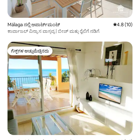
Málaga ನಲ್ಲಿ ಅಪಾರ್ಟ್‌ಮಂಟ್
5 ರಲ್ಲಿ 4.8 ಸರ
4.8 (10)
ಕಾರ್ವಾಜಲ್ ವಿನ್ಯಾಸ ವಾಸ್ತವ್ಯ | ಬೀಚ್ ಮತ್ತು ರೈಲಿಗೆ ನಡಿಗೆ
ಗೆಸ್ಟ್‌ಗಳ ಅಚ್ಚುಮೆಚ್ಚಿನದು
ಗೆಸ್ಟ್‌ಗಳ ಅಚ್ಚುಮೆಚ್ಚಿನದು