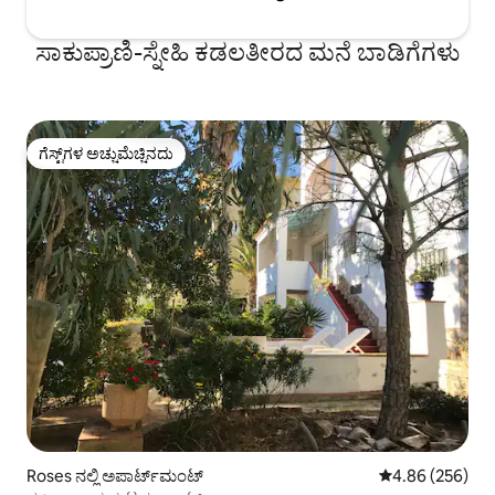
ಸಾಕುಪ್ರಾಣಿ-ಸ್ನೇಹಿ ಕಡಲತೀರದ ಮನೆ ಬಾಡಿಗೆಗಳು
ಗೆಸ್ಟ್‌ಗಳ ಅಚ್ಚುಮೆಚ್ಚಿನದು
ಗೆಸ್ಟ್‌ಗಳ ಅಚ್ಚುಮೆಚ್ಚಿನದು
Roses ನಲ್ಲಿ ಅಪಾರ್ಟ್‌ಮಂಟ್
5 ರಲ್ಲಿ 4.86 ಸರಾ
4.86 (256)