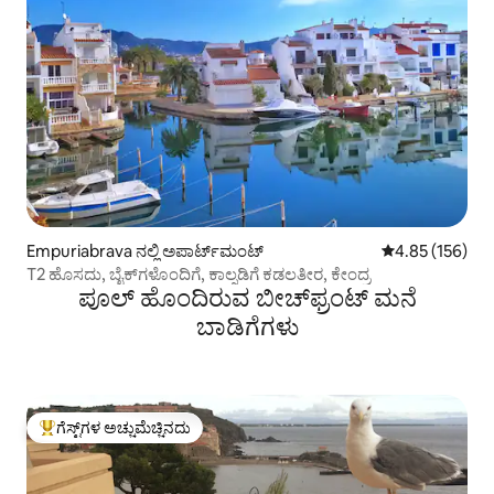
Empuriabrava ನಲ್ಲಿ ಅಪಾರ್ಟ್‌ಮಂಟ್
5 ರಲ್ಲಿ 4.85 ಸರಾ
4.85 (156)
T2 ಹೊಸದು, ಬೈಕ್‌ಗಳೊಂದಿಗೆ, ಕಾಲ್ನಡಿಗೆ ಕಡಲತೀರ, ಕೇಂದ್ರ
ಪೂಲ್ ಹೊಂದಿರುವ ಬೀಚ್‌‌ಫ್ರಂಟ್ ಮನೆ
ಬಾಡಿಗೆಗಳು
ಗೆಸ್ಟ್‌ಗಳ ಅಚ್ಚುಮೆಚ್ಚಿನದು
ಗೆಸ್ಟ್‌ಗಳಿಗೆ ಅತಿ ಹೆಚ್ಚು ಅಚ್ಚುಮೆಚ್ಚಿನದು