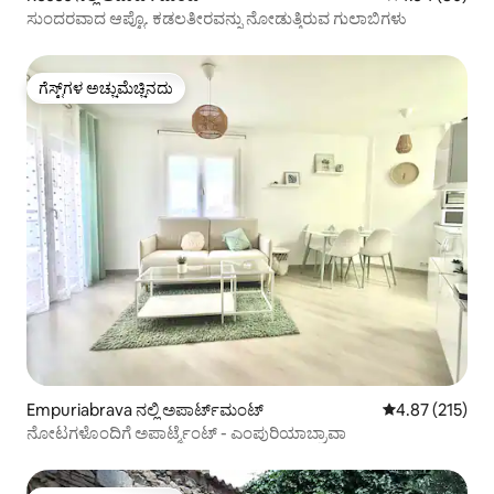
ಸುಂದರವಾದ ಆಪ್ಟೊ. ಕಡಲತೀರವನ್ನು ನೋಡುತ್ತಿರುವ ಗುಲಾಬಿಗಳು
ಗೆಸ್ಟ್‌ಗಳ ಅಚ್ಚುಮೆಚ್ಚಿನದು
ಗೆಸ್ಟ್‌ಗಳ ಅಚ್ಚುಮೆಚ್ಚಿನದು
Empuriabrava ನಲ್ಲಿ ಅಪಾರ್ಟ್‌ಮಂಟ್
5 ರಲ್ಲಿ 4.87 ಸರಾ
4.87 (215)
ನೋಟಗಳೊಂದಿಗೆ ಅಪಾರ್ಟ್ಮೆಂಟ್ - ಎಂಪುರಿಯಾಬ್ರಾವಾ