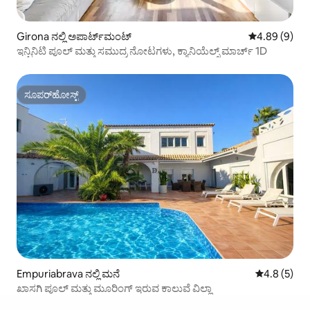
Girona ನಲ್ಲಿ ಅಪಾರ್ಟ್‌ಮಂಟ್
5 ರಲ್ಲಿ 4.89 ಸ
4.89 (9)
ಇನ್ಫಿನಿಟಿ ಪೂಲ್ ಮತ್ತು ಸಮುದ್ರ ನೋಟಗಳು, ಕ್ಯಾನಿಯೆಲ್ಸ್ ಮಾರ್ಚ್ 1D
ಸೂಪರ್‌ಹೋಸ್ಟ್
ಸೂಪರ್‌ಹೋಸ್ಟ್
Empuriabrava ನಲ್ಲಿ ಮನೆ
5 ರಲ್ಲಿ 4.8 ಸ
4.8 (5)
ಖಾಸಗಿ ಪೂಲ್ ಮತ್ತು ಮೂರಿಂಗ್ ‌ಇರುವ ಕಾಲುವೆ ವಿಲ್ಲಾ