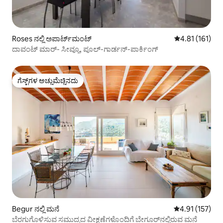
Roses ನಲ್ಲಿ ಅಪಾರ್ಟ್‌ಮಂಟ್
5 ರಲ್ಲಿ 4.81 ಸರಾ
4.81 (161)
ದಾವಂಟ್ ಮಾರ್- ಸೀವ್ಯೂ, ಪೂಲ್-ಗಾರ್ಡನ್-ಪಾರ್ಕಿಂಗ್
ಗೆಸ್ಟ್‌ಗಳ ಅಚ್ಚುಮೆಚ್ಚಿನದು
ಗೆಸ್ಟ್‌ಗಳ ಅಚ್ಚುಮೆಚ್ಚಿನದು
Begur ನಲ್ಲಿ ಮನೆ
5 ರಲ್ಲಿ 4.91 ಸರಾ
4.91 (157)
ಬೆರಗುಗೊಳಿಸುವ ಸಮುದ್ರದ ವೀಕ್ಷಣೆಗಳೊಂದಿಗೆ ಬೇಗೂರ್‌ನಲ್ಲಿರುವ ಮನೆ