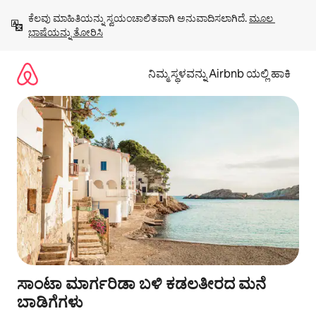
ವಿಷಯಕ್ಕೆ
ಕೆಲವು ಮಾಹಿತಿಯನ್ನು ಸ್ವಯಂಚಾಲಿತವಾಗಿ ಅನುವಾದಿಸಲಾಗಿದೆ. 
ಮೂಲ 
ಹೋಗಿ
ಭಾಷೆಯನ್ನು ತೋರಿಸಿ
ನಿಮ್ಮ ಸ್ಥಳವನ್ನು Airbnb ಯಲ್ಲಿ ಹಾಕಿ
ಸಾಂಟಾ ಮಾರ್ಗರಿಡಾ ಬಳಿ ಕಡಲತೀರದ ಮನೆ
ಬಾಡಿಗೆಗಳು