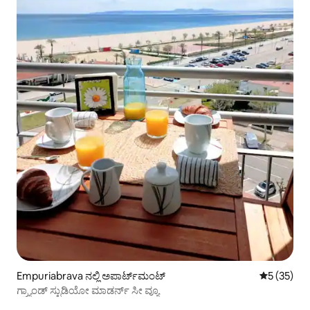
Empuriabrava ನಲ್ಲಿ ಅಪಾರ್ಟ್‌ಮಂಟ್
5 ರಲ್ಲಿ 5 ಸರ
5 (35)
ಗ್ರ್ಯಾಂಡ್ ಸ್ಟುಡಿಯೋ ಮಾಡರ್ನ್ ಸೀ ವ್ಯೂ