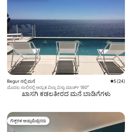
Begur ನಲ್ಲಿ ಮನೆ
5 ರಲ್ಲಿ 5 ಸರ
5 (24)
ಮೊದಲ ಸಾಲಿನಲ್ಲಿ ಅದ್ಭುತ ವಿಲ್ಲಾ ವಿಸ್ಟಾ ಮಾರ್ಚ್ 180°
ಖಾಸಗಿ ಕಡಲತೀರದ ಮನೆ ಬಾಡಿಗೆಗಳು
ಗೆಸ್ಟ್‌ಗಳ ಅಚ್ಚುಮೆಚ್ಚಿನದು
ಗೆಸ್ಟ್‌ಗಳ ಅಚ್ಚುಮೆಚ್ಚಿನದು