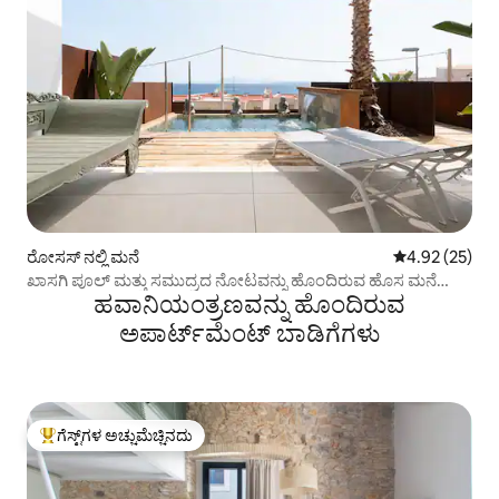
ರೋಸಸ್ ನಲ್ಲಿ ಮನೆ
5 ರಲ್ಲಿ 4.92 ಸರ
4.92 (25)
ಖಾಸಗಿ ಪೂಲ್ ಮತ್ತು ಸಮುದ್ರದ ನೋಟವನ್ನು ಹೊಂದಿರುವ ಹೊಸ ಮನೆ
ಹವಾನಿಯಂತ್ರಣವನ್ನು ಹೊಂದಿರುವ
(ಅನ್ಕ್ಲಾ ಮಾ
ಅಪಾರ್ಟ್‌ಮೆಂಟ್‌ ಬಾಡಿಗೆಗಳು
ಗೆಸ್ಟ್‌ಗಳ ಅಚ್ಚುಮೆಚ್ಚಿನದು
ಗೆಸ್ಟ್‌ಗಳಿಗೆ ಅತಿ ಹೆಚ್ಚು ಅಚ್ಚುಮೆಚ್ಚಿನದು