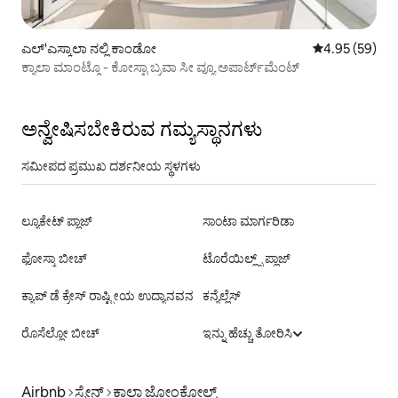
ಎಲ್'ಎಸ್ಕಾಲಾ ನಲ್ಲಿ ಕಾಂಡೋ
5 ರಲ್ಲಿ 4.95 ಸರ
4.95 (59)
ಕ್ಯಾಲಾ ಮಾಂಟ್ಗೊ - ಕೋಸ್ಟಾ ಬ್ರವಾ ಸೀ ವ್ಯೂ ಅಪಾರ್ಟ್‌ಮೆಂಟ್
ಅನ್ವೇಷಿಸಬೇಕಿರುವ ಗಮ್ಯಸ್ಥಾನಗಳು
ಸಮೀಪದ ಪ್ರಮುಖ ದರ್ಶನೀಯ ಸ್ಥಳಗಳು
ಲ್ಯೂಕೇಟ್ ಪ್ಲಾಜ್
ಸಾಂಟಾ ಮಾರ್ಗರಿಡಾ
ಫೋಸ್ಕಾ ಬೀಚ್
ಟೊರೆಯಿಲ್ಲ್ಸ್ ಪ್ಲಾಜ್
ಕ್ಯಾಪ್ ಡೆ ಕ್ರೇಸ್ ರಾಷ್ಟ್ರೀಯ ಉದ್ಯಾನವನ
ಕನ್ಯೆಲ್ಲೆಸ್
ರೊಸೆಲ್ಲೋ ಬೀಚ್
ಇನ್ನು ಹೆಚ್ಚು ತೋರಿಸಿ
Airbnb
ಸ್ಪೇನ್
ಕಾಲಾ ಜೋಂಕೋಲ್ಸ್