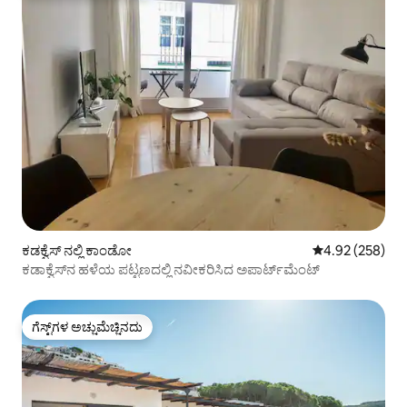
ಕಡಕ್ವೆಸ್ ನಲ್ಲಿ ಕಾಂಡೋ
5 ರಲ್ಲಿ 4.92 ಸರಾ
4.92 (258)
ಕಡಾಕ್ವೆಸ್‌ನ ಹಳೆಯ ಪಟ್ಟಣದಲ್ಲಿ ನವೀಕರಿಸಿದ ಅಪಾರ್ಟ್‌ಮೆಂಟ್
ಗೆಸ್ಟ್‌ಗಳ ಅಚ್ಚುಮೆಚ್ಚಿನದು
ಗೆಸ್ಟ್‌ಗಳ ಅಚ್ಚುಮೆಚ್ಚಿನದು