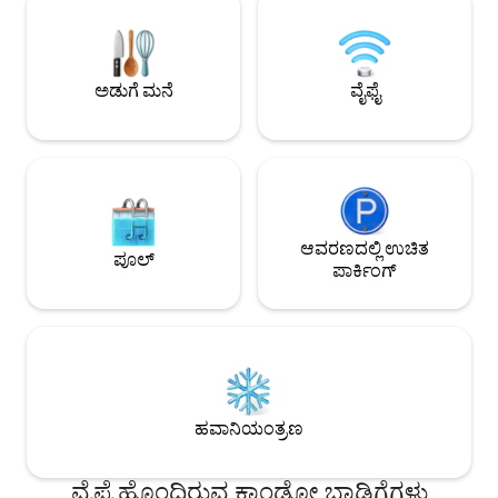
ಉತ್ತಮ ಸ್ಥಳ: ಎಲ್ಲವೂ ನಡ
ಕಂಫರ್ಟ್: 2 ಬೆಡ್‌ರೂಮ್‌ಗಳು, ಶೆಫ್‌ನ ಅಡುಗೆಮನೆ,
ಅಂಗಡಿಗಳು, ರೆಸ್ಟೋರೆಂಟ್‌ಗಳು). 
ಡಿಶ್‌ವಾಶರ್, ಲಾಂಡ್ರಿ, ವೈ-ಫೈ, ಎ/ಸಿ ಮತ್ತು ಖಾಸಗಿ
ಸಮಯದಲ್ಲಿ ವಿಹಾರಕ್ಕೆ ಸ
ಗ್ಯಾರೇಜ್ 💎 ಪ್ರಧಾನ ಸ್ಥಳ: ಕ್ಯಾನಿಯೆಲ್ಸ್ ಬೀಚ್‌ಗೆ
ಕೇವಲ 5 ನಿಮಿಷಗಳ ನಡಿಗೆ ಕೋಸ್ಟಾ ಬ್ರಾವಾದಲ್ಲಿ ನಿಮ್ಮ
ಅಡುಗೆ ಮನೆ
ವೈಫೈ
ಸ್ಟೈಲಿಶ್ ಮನೆ ಕಾಯುತ್ತಿದೆ. ನಿಮ್ಮ ಕನಸಿನ ವಾಸ್ತವ್ಯವನ್ನು
ಬುಕ್ ಮಾಡಿ! ✨
ಆವರಣದಲ್ಲಿ ಉಚಿತ
ಪೂಲ್
ಪಾರ್ಕಿಂಗ್
ಹವಾನಿಯಂತ್ರಣ
ವೈಫೈ ಹೊಂದಿರುವ ಕಾಂಡೋ ಬಾಡಿಗೆಗಳು