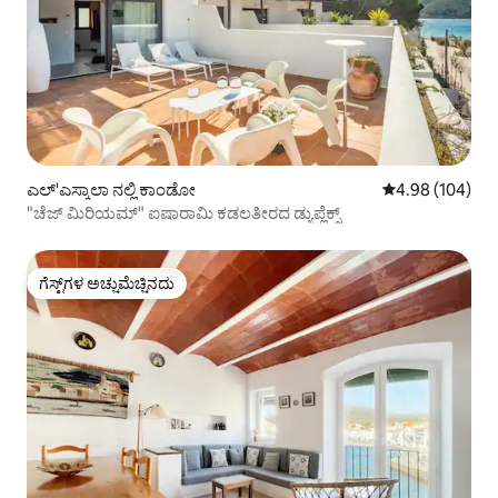
ಎಲ್'ಎಸ್ಕಾಲಾ ನಲ್ಲಿ ಕಾಂಡೋ
5 ರಲ್ಲಿ 4.98 ಸರಾ
4.98 (104)
"ಚೆಜ್ ಮಿರಿಯಮ್" ಐಷಾರಾಮಿ ಕಡಲತೀರದ ಡ್ಯುಪ್ಲೆಕ್ಸ್
ಗೆಸ್ಟ್‌ಗಳ ಅಚ್ಚುಮೆಚ್ಚಿನದು
ಗೆಸ್ಟ್‌ಗಳ ಅಚ್ಚುಮೆಚ್ಚಿನದು