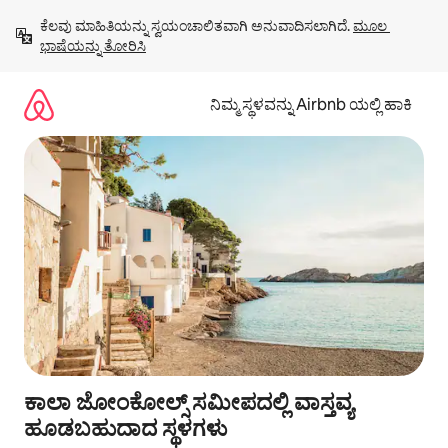
ವಿಷಯಕ್ಕೆ
ಕೆಲವು ಮಾಹಿತಿಯನ್ನು ಸ್ವಯಂಚಾಲಿತವಾಗಿ ಅನುವಾದಿಸಲಾಗಿದೆ. 
ಮೂಲ 
ಹೋಗಿ
ಭಾಷೆಯನ್ನು ತೋರಿಸಿ
ನಿಮ್ಮ ಸ್ಥಳವನ್ನು Airbnb ಯಲ್ಲಿ ಹಾಕಿ
ಕಾಲಾ ಜೋಂಕೋಲ್ಸ್ ಸಮೀಪದಲ್ಲಿ ವಾಸ್ತವ್ಯ
ಹೂಡಬಹುದಾದ ಸ್ಥಳಗಳು