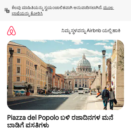
ವಿಷಯಕ್ಕೆ
ಕೆಲವು ಮಾಹಿತಿಯನ್ನು ಸ್ವಯಂಚಾಲಿತವಾಗಿ ಅನುವಾದಿಸಲಾಗಿದೆ. 
ಮೂಲ 
ಹೋಗಿ
ಭಾಷೆಯನ್ನು ತೋರಿಸಿ
ನಿಮ್ಮ ಸ್ಥಳವನ್ನು Airbnb ಯಲ್ಲಿ ಹಾಕಿ
Piazza del Popolo ಬಳಿ ರಜಾದಿನಗಳ ಮನೆ
ಬಾಡಿಗೆ ವಸತಿಗಳು