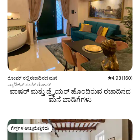
ರೋಮ್ ನಲ್ಲಿ ರಜಾದಿನದ ಮನೆ
5 ರಲ್ಲಿ 4.93 ಸರಾ
4.93 (160)
ವ್ಯಾಟಿಕನ್ ಸೂಟ್ ರೋಮ್
ವಾಷರ್ ಮತ್ತು ಡ್ರೈಯರ್ ಹೊಂದಿರುವ ರಜಾದಿನದ
ಮನೆ ಬಾಡಿಗೆಗಳು
ಗೆಸ್ಟ್‌ಗಳ ಅಚ್ಚುಮೆಚ್ಚಿನದು
ಗೆಸ್ಟ್‌ಗಳ ಅಚ್ಚುಮೆಚ್ಚಿನದು