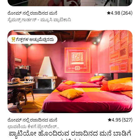
ರೋಮ್ ನಲ್ಲಿ ರಜಾದಿನದ ಮನೆ
5 ರಲ್ಲಿ 4.98 ಸರಾ
4.98 (264)
ಸೈಮನ್ಸ್ ಗಾರ್ಡನ್ - ಮ್ಯೂಸಿ ವ್ಯಾಟಿಕಾನಿ
ಗೆಸ್ಟ್‌ಗಳ ಅಚ್ಚುಮೆಚ್ಚಿನದು
ಗೆಸ್ಟ್‌ಗಳಿಗೆ ಅತಿ ಹೆಚ್ಚು ಅಚ್ಚುಮೆಚ್ಚಿನದು
ರೋಮ್ ನಲ್ಲಿ ರಜಾದಿನದ ಮನೆ
5 ರಲ್ಲಿ 4.95 ಸರಾ
4.95 (527)
ಛಾವಣಿಯ ಕೆಳಗೆ ಟ್ರೇಸ್‌ವೇರ್..
ಪ್ಯಾಟಿಯೋ ಹೊಂದಿರುವ ರಜಾದಿನದ ಮನೆ ಬಾಡಿಗೆ