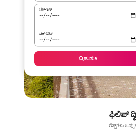
ಚೆಕ್-ಇನ್
ಚೆಕ್-ಔಟ್
ಹುಡುಕಿ
ಫಿಲಿಪ್ 
ಗೆಸ್ಟ್‌ಗಳು ಒಪ್ಪ