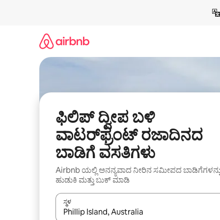
ವಿಷಯಕ್ಕೆ
ಹೋಗಿ
ಫಿಲಿಪ್ ದ್ವೀಪ ಬಳಿ
ವಾಟರ್‌ಫ್ರಂಟ್ ರಜಾದಿನದ
ಬಾಡಿಗೆ ವಸತಿಗಳು
Airbnb ಯಲ್ಲಿ ಅನನ್ಯವಾದ ನೀರಿನ ಸಮೀಪದ ಬಾಡಿಗೆಗಳನ್ನ
ಹುಡುಕಿ ಮತ್ತು ಬುಕ್ ಮಾಡಿ
ಸ್ಥಳ
ಫಲಿತಾಂಶಗಳು ಲಭ್ಯವಿರುವಾಗ, ಅಪ್ ಮತ್ತು ಡೌನ್ ಬಾಣದ ಕೀಲಿಗಳೊ