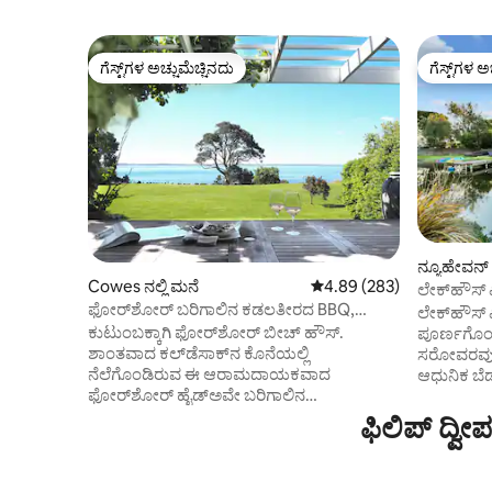
ಗೆಸ್ಟ್‌ಗಳ ಅಚ್ಚುಮೆಚ್ಚಿನದು
ಗೆಸ್ಟ್‌ಗಳ ಅ
ಗೆಸ್ಟ್‌ಗಳ ಅಚ್ಚುಮೆಚ್ಚಿನದು
ಗೆಸ್ಟ್‌ಗಳ ಅ
ನ್ಯೂಹೇವನ್ 
Cowes ನಲ್ಲಿ ಮನೆ
5 ರಲ್ಲಿ 4.89 ಸರಾಸರಿ ರೇಟಿಂಗ
4.89 (283)
ಲೇಕ್‌ಹೌಸ್
ಫೋರ್‌ಶೋರ್ ಬರಿಗಾಲಿನ ಕಡಲತೀರದ BBQ,
ಎಕರೆ ಪ್ರದೇಶ
ಲೇಕ್‌ಹೌಸ್ 
ವಾಲಬೀಸ್ +ಅಲೆಗಳು
ಕುಟುಂಬಕ್ಕಾಗಿ ಫೋರ್‌ಶೋರ್ ಬೀಚ್ ಹೌಸ್.
ಪೂರ್ಣಗೊಂಡ 
ಶಾಂತವಾದ ಕಲ್‌ಡೆಸಾಕ್‌ನ ಕೊನೆಯಲ್ಲಿ
ಸರೋವರವು ಮಧ
ನೆಲೆಗೊಂಡಿರುವ ಈ ಆರಾಮದಾಯಕವಾದ
ಆಧುನಿಕ ಬೆಡ
ಫೋರ್‌ಶೋರ್ ಹೈಡ್‌ಅವೇ ಬರಿಗಾಲಿನ
ಸರೋವರವನ್ನು
ರಜಾದಿನಗಳಿಗಾಗಿ ರಚಿಸಲಾಗಿದೆ. ಕಲ್ಲಿನ ಕೊಳಗಳಿಗೆ
ಮಾಡುತ್ತವೆ
ಫಿಲಿಪ್ ದ್ವ
ಅಲೆದಾಡಿ, ಹುಲ್ಲುಹಾಸಿನಲ್ಲಿ ಆಟವಾಡಿ, ವಲ್ಲಾಬಿಗಳು
ಅದ್ಭುತವಾಗಿದೆ
ಮೇಯುವುದನ್ನು ಮತ್ತು ಕೂಕಬುರ್ರಾಗಳು ಮರಗಳಲ್ಲಿ
ಒತ್ತಿ ಮತ್ತು
ನಗುವುದನ್ನು ವೀಕ್ಷಿಸಿ ಅಥವಾ ಬಾರ್ಬೆಕ್ಯೂ ಸಿಜ್ಜಲ್
ಬರುತ್ತವೆ. ಅಡುಗೆಮನೆಯು BBQ ಯೊಂದಿಗೆ ದೊಡ್ಡ