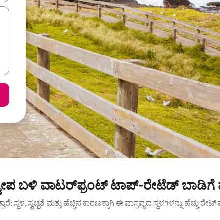
ದ್ವೀಪ ಬಳಿ ವಾಟರ್‌ಫ್ರಂಟ್ ಟಾಪ್-ರೇಟೆಡ್ ಬಾಡಿಗೆ
ುತ್ತಾರೆ: ಸ್ಥಳ, ಸ್ವಚ್ಛತೆ ಮತ್ತು ಹೆಚ್ಚಿನ ಕಾರಣಕ್ಕಾಗಿ ಈ ವಾಸ್ತವ್ಯದ ಸ್ಥಳಗಳನ್ನು ಹೆಚ್ಚು ರೇ