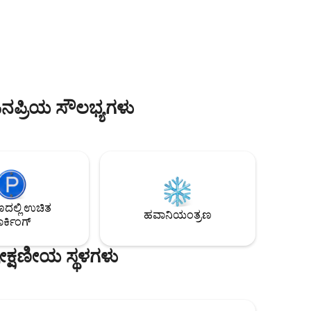
ಸ್ಟ್ರೀಮ್ ಮಾಡಿ. ಅಥವಾ ಡಬಲ್ ಸ್ಪಾ ಸ್ನಾನದಲ್ಲಿ
ಮಾರ್ಥಾ ತನ್ನ
ಮಿಂದೇಳಲು ಹೊರಾಂಗಣ ಅಂಗಳಕ್ಕೆ ಹೋಗಿ.
ಲು
ವಾರ್ಷಿಕೋತ್ಸವಗಳು, ಬೇಬಿಮೂನ್‌ಗಳು ಅಥವಾ
ಕಡಲತೀರಗಳು,
ಪ್ರಣಯಮಯ ವಾರಾಂತ್ಯಕ್ಕೆ ಪರಿಪೂರ್ಣ
ಿ ನಡಿಗೆಗಳು,
ತಪ್ಪಿಸಿಕೊಳ್ಳುವಿಕೆ — ಇಬ್ಬರಿಗೆ ಮಾತ್ರ.
ಾ ಮಳಿಗೆಗಳು.
ನಪ್ರಿಯ ಸೌಲಭ್ಯಗಳು
ಲ್ಲಿ ಉಚಿತ
ಹವಾನಿಯಂತ್ರಣ
ರ್ಕಿಂಗ್
ೇಕ್ಷಣೀಯ ಸ್ಥಳಗಳು