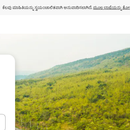
ಕೆಲವು ಮಾಹಿತಿಯನ್ನು ಸ್ವಯಂಚಾಲಿತವಾಗಿ ಅನುವಾದಿಸಲಾಗಿದೆ. 
ಮೂಲ ಭಾಷೆಯನ್ನು ತೋರ
ಂದಿಗೆ ನ್ಯಾವಿಗೇಟ್ ಮಾಡಿ ಅಥವಾ ಸ್ಪರ್ಶ ಅಥವಾ ಸ್ವೈಪ್ ಗೆಸ್ಚರ್‌ಗಳ ಮೂಲಕ ಅನ್ವೇಷಿಸಿ.