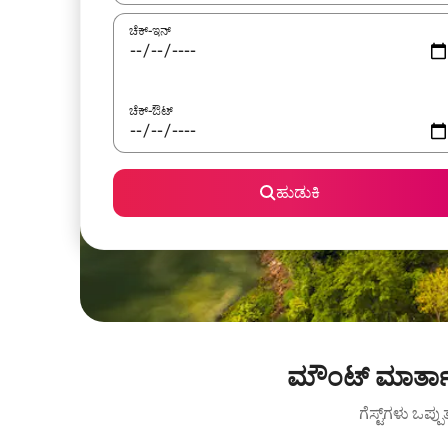
ಚೆಕ್-ಇನ್
ಚೆಕ್-ಔಟ್
ಹುಡುಕಿ
ಮೌಂಟ್ ಮಾರ್ತಾ 
ಗೆಸ್ಟ್‌ಗಳು ಒಪ್ಪ