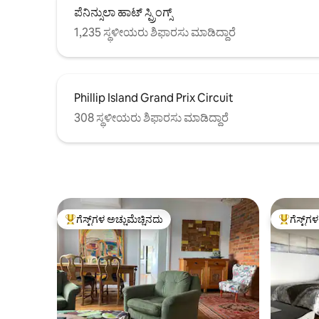
ಪೆನಿನ್ಸುಲಾ ಹಾಟ್ ಸ್ಪ್ರಿಂಗ್ಸ್
1,235 ಸ್ಥಳೀಯರು ಶಿಫಾರಸು ಮಾಡಿದ್ದಾರೆ
Phillip Island Grand Prix Circuit
308 ಸ್ಥಳೀಯರು ಶಿಫಾರಸು ಮಾಡಿದ್ದಾರೆ
ಗೆಸ್ಟ್‌ಗಳ ಅಚ್ಚುಮೆಚ್ಚಿನದು
ಗೆಸ್ಟ್‌ಗ
ಗೆಸ್ಟ್‌ಗಳಿಗೆ ಅತಿ ಹೆಚ್ಚು ಅಚ್ಚುಮೆಚ್ಚಿನದು
ಗೆಸ್ಟ್‌ಗಳಿಗ