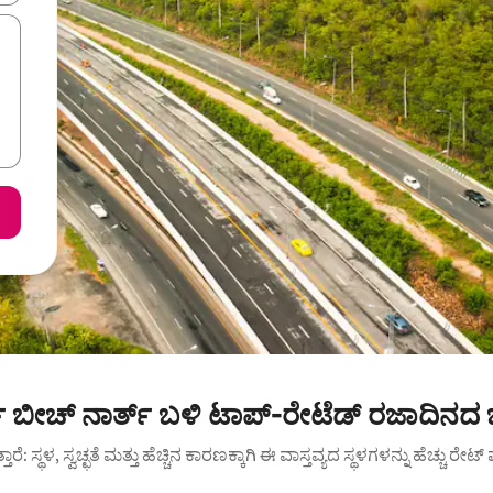
ಬೀಚ್ ನಾರ್ತ್ ಬಳಿ ಟಾಪ್-ರೇಟೆಡ್ ರಜಾದಿನದ 
ುತ್ತಾರೆ: ಸ್ಥಳ, ಸ್ವಚ್ಛತೆ ಮತ್ತು ಹೆಚ್ಚಿನ ಕಾರಣಕ್ಕಾಗಿ ಈ ವಾಸ್ತವ್ಯದ ಸ್ಥಳಗಳನ್ನು ಹೆಚ್ಚು ರೇ