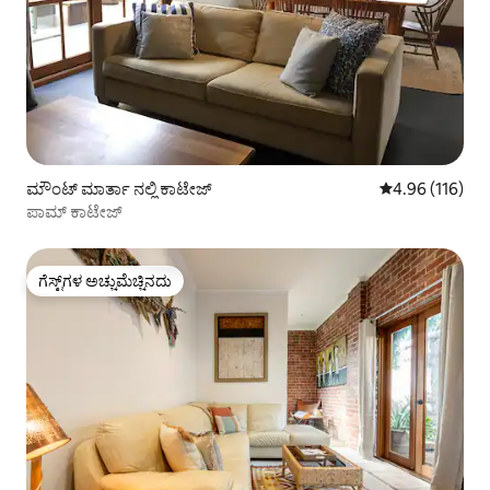
ಮೌಂಟ್ ಮಾರ್ತಾ ನಲ್ಲಿ ಕಾಟೇಜ್
5 ರಲ್ಲಿ 4.96 ಸರಾ
4.96 (116)
ಪಾಮ್ ಕಾಟೇಜ್
ಗೆಸ್ಟ್‌ಗಳ ಅಚ್ಚುಮೆಚ್ಚಿನದು
ಗೆಸ್ಟ್‌ಗಳ ಅಚ್ಚುಮೆಚ್ಚಿನದು