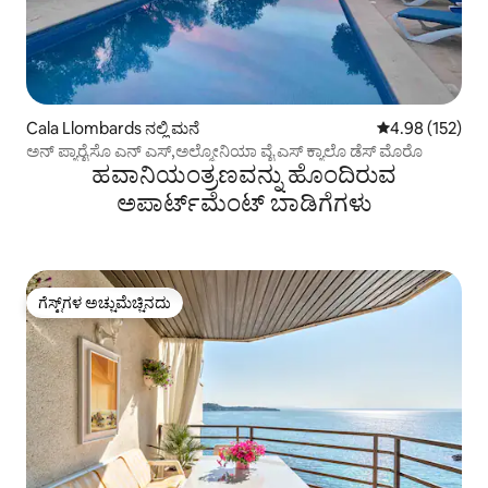
Cala Llombards ನಲ್ಲಿ ಮನೆ
5 ರಲ್ಲಿ 4.98 ಸರಾ
4.98 (152)
ಅನ್ ಪ್ಯಾರೈಸೊ ಎನ್ ಎಸ್,ಅಲ್ಮೋನಿಯಾ ವೈ ಎಸ್ ಕ್ಯಾಲೊ ಡೆಸ್ ಮೊರೊ
ಹವಾನಿಯಂತ್ರಣವನ್ನು ಹೊಂದಿರುವ
ಅಪಾರ್ಟ್‌ಮೆಂಟ್‌ ಬಾಡಿಗೆಗಳು
ಗೆಸ್ಟ್‌ಗಳ ಅಚ್ಚುಮೆಚ್ಚಿನದು
ಗೆಸ್ಟ್‌ಗಳ ಅಚ್ಚುಮೆಚ್ಚಿನದು