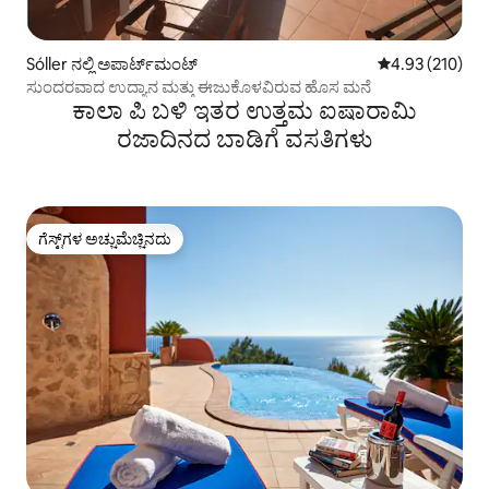
Sóller ನಲ್ಲಿ ಅಪಾರ್ಟ್‌ಮಂಟ್
5 ರಲ್ಲಿ 4.93 ಸರಾ
4.93 (210)
ಸುಂದರವಾದ ಉದ್ಯಾನ ಮತ್ತು ಈಜುಕೊಳವಿರುವ ಹೊಸ ಮನೆ
ಕಾಲಾ ಪಿ ಬಳಿ ಇತರ ಉತ್ತಮ ಐಷಾರಾಮಿ
ರಜಾದಿನದ ಬಾಡಿಗೆ ವಸತಿಗಳು
ಗೆಸ್ಟ್‌ಗಳ ಅಚ್ಚುಮೆಚ್ಚಿನದು
ಗೆಸ್ಟ್‌ಗಳ ಅಚ್ಚುಮೆಚ್ಚಿನದು