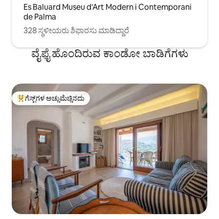
Es Baluard Museu d'Art Modern i Contemporani
de Palma
328 ಸ್ಥಳೀಯರು ಶಿಫಾರಸು ಮಾಡಿದ್ದಾರೆ
ವೈಫೈ ಹೊಂದಿರುವ ಕಾಂಡೋ ಬಾಡಿಗೆಗಳು
ಗೆಸ್ಟ್‌ಗಳ ಅಚ್ಚುಮೆಚ್ಚಿನದು
ಗೆಸ್ಟ್‌ಗಳಿಗೆ ಅತಿ ಹೆಚ್ಚು ಅಚ್ಚುಮೆಚ್ಚಿನದು