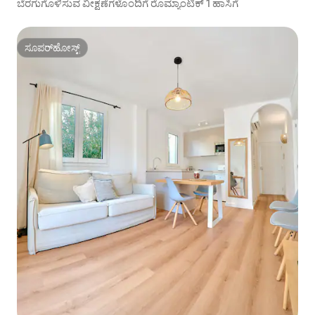
ಬೆರಗುಗೊಳಿಸುವ ವೀಕ್ಷಣೆಗಳೊಂದಿಗೆ ರೊಮ್ಯಾಂಟಿಕ್ 1 ಹಾಸಿಗೆ
ಸೂಪರ್‌ಹೋಸ್ಟ್
ಸೂಪರ್‌ಹೋಸ್ಟ್