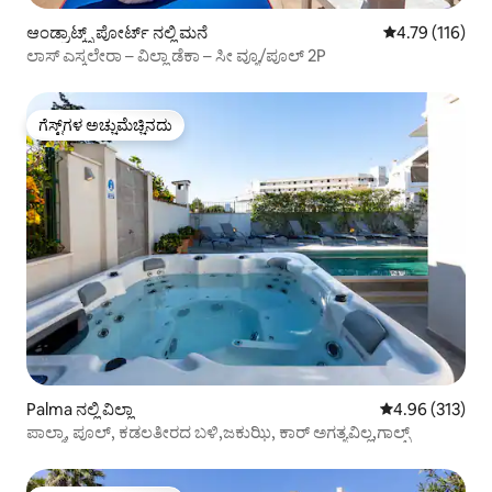
ಆಂಡ್ರಾಟ್ಕ್ಸ್ ಪೋರ್ಟ್ ನಲ್ಲಿ ಮನೆ
5 ರಲ್ಲಿ 4.79 ಸರಾ
4.79 (116)
ಲಾಸ್ ಎಸ್ಕಲೇರಾ – ವಿಲ್ಲಾ ಡೆಕಾ – ಸೀ ವ್ಯೂ/ಪೂಲ್ 2P
ಗೆಸ್ಟ್‌ಗಳ ಅಚ್ಚುಮೆಚ್ಚಿನದು
ಗೆಸ್ಟ್‌ಗಳ ಅಚ್ಚುಮೆಚ್ಚಿನದು
Palma ನಲ್ಲಿ ವಿಲ್ಲಾ
5 ರಲ್ಲಿ 4.96 ಸರಾ
4.96 (313)
ಪಾಲ್ಮಾ, ಪೂಲ್, ಕಡಲತೀರದ ಬಳಿ,ಜಕುಝಿ, ಕಾರ್ ಅಗತ್ಯವಿಲ್ಲ,ಗಾಲ್ಫ್