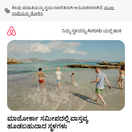
ವಿಷಯಕ್ಕೆ
ಕೆಲವು ಮಾಹಿತಿಯನ್ನು ಸ್ವಯಂಚಾಲಿತವಾಗಿ ಅನುವಾದಿಸಲಾಗಿದೆ. 
ಮೂಲ 
ಹೋಗಿ
ಭಾಷೆಯನ್ನು ತೋರಿಸಿ
ನಿಮ್ಮ ಸ್ಥಳವನ್ನು Airbnb ಯಲ್ಲಿ ಹಾಕಿ
ಮಾಜೋರ್ಕಾ ಸಮೀಪದಲ್ಲಿ ವಾಸ್ತವ್ಯ
ಹೂಡಬಹುದಾದ ಸ್ಥಳಗಳು