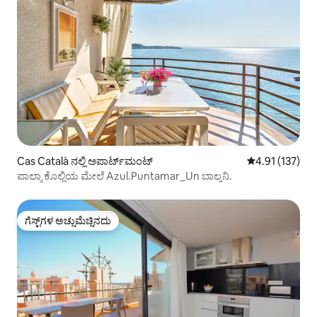
Cas Català ನಲ್ಲಿ ಅಪಾರ್ಟ್‌ಮಂಟ್
5 ರಲ್ಲಿ 4.91 ಸರಾ
4.91 (137)
ಪಾಲ್ಮಾ ಕೊಲ್ಲಿಯ ಮೇಲೆ Azul.Puntamar_Un ಬಾಲ್ಕನಿ.
ಗೆಸ್ಟ್‌ಗಳ ಅಚ್ಚುಮೆಚ್ಚಿನದು
ಗೆಸ್ಟ್‌ಗಳ ಅಚ್ಚುಮೆಚ್ಚಿನದು