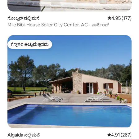
ಸೋಲ್ಲರ್ ನಲ್ಲಿ ಮನೆ
5 ರಲ್ಲಿ 4.95 ಸರಾ
4.95 (177)
Mlle Bibi-House Soller City Center. AC+ ಪಾರ್ಕಿಂಗ್
ಗೆಸ್ಟ್‌ಗಳ ಅಚ್ಚುಮೆಚ್ಚಿನದು
ಗೆಸ್ಟ್‌ಗಳ ಅಚ್ಚುಮೆಚ್ಚಿನದು
Algaida ನಲ್ಲಿ ಮನೆ
5 ರಲ್ಲಿ 4.91 ಸರಾ
4.91 (267)