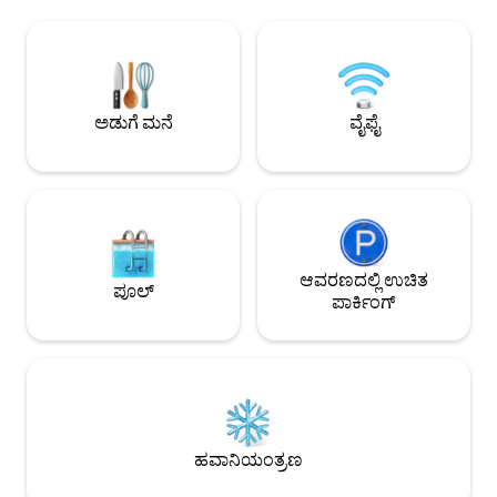
ಸ್ನೇಹಿತರು ಅಥವಾ ಕುಟುಂಬದೊಂದಿಗೆ ವಾಸ್ತವ್ಯಕ್ಕೆ
ಮೆರುಗುಗೊಳಿಸಲಾದ ವ
ಸೂಕ್ತವಾಗಿದೆ. ನಮ್ಮ ಎಲ್ಲಾ ಅಪಾರ್ಟ್‌ಮೆಂಟ್‌ಗಳು
ಅನ್ನು ಒಳಗೊಂಡಿದೆ, ಇ
ಮತ್ತು ರೂಮ್‌ಗಳು AC, ಹೀಟಿಂಗ್ ಮತ್ತು ಸ್ಮಾರ್ಟ್
ಮಹಡಿಯಲ್ಲಿವೆ. ನೆಲ ಮಹ
ಟಿವಿಯನ್ನು ಹೊಂದಿವೆ. ಪ್ರಾಪರ್ಟಿಯಾದ್ಯಂತ ವೈಫೈ
ಹೊಂದಿರುವ ದೊಡ್ಡ ಪೂಲ
ಲಭ್ಯವಿದೆ ಮತ್ತು ಉಚಿತವಾಗಿದೆ. ನಾವು ಸೈಟ್‌ನಲ್ಲಿ
ಮಲ್ಲೋರ್ಕಾದಲ್ಲಿ ಅತ್ಯು
ಉಪಹಾರವನ್ನು ನೀಡುವುದಿಲ್ಲ ಎಂಬುದನ್ನು
ವೀಕ್ಷಣೆಗಳನ್ನು ಆನಂದಿ
ಅಡುಗೆ ಮನೆ
ವೈಫೈ
ದಯವಿಟ್ಟು ಗಮನಿಸಿ ಆದರೆ ಪ್ರಾಪರ್ಟಿಯಿಂದ ಒಂದು
ಸ್ನೇಹಿತರೊಂದಿಗೆ ವಿಶ್ರಾ
ನಿಮಿಷಕ್ಕಿಂತ ಕಡಿಮೆ ನಡೆಯುವ ದೂರದಲ್ಲಿ ಸಾಕಷ್ಟು
ಬಾರ್‌ಗಳು ಮತ್ತು ರೆಸ್ಟೋರೆಂಟ್‌ಗಳಿವೆ.
ಆವರಣದಲ್ಲಿ ಉಚಿತ
ಪೂಲ್
ಪಾರ್ಕಿಂಗ್
ಹವಾನಿಯಂತ್ರಣ