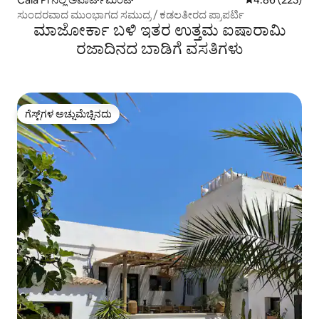
ಸುಂದರವಾದ ಮುಂಭಾಗದ ಸಮುದ್ರ / ಕಡಲತೀರದ ಪ್ರಾಪರ್ಟಿ
ಮಾಜೋರ್ಕಾ ಬಳಿ ಇತರ ಉತ್ತಮ ಐಷಾರಾಮಿ
ರಜಾದಿನದ ಬಾಡಿಗೆ ವಸತಿಗಳು
ಗೆಸ್ಟ್‌ಗಳ ಅಚ್ಚುಮೆಚ್ಚಿನದು
ಗೆಸ್ಟ್‌ಗಳ ಅಚ್ಚುಮೆಚ್ಚಿನದು