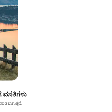
ೆ ವಸತಿಗಳು
ಟ್ ಮಾಡಲಾಗುತ್ತದೆ.