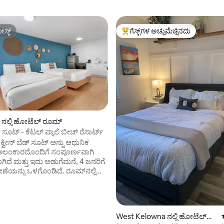
ಸ್ಟ್
ಗೆಸ್ಟ್‌ಗಳ ಅಚ್ಚುಮೆಚ್ಚಿನದು
ಸ್ಟ್
ಗೆಸ್ಟ್‌ಗಳಿಗೆ ಅತಿ ಹೆಚ್ಚು ಅಚ್ಚುಮೆಚ್ಚಿನದು
 ನಲ್ಲಿ ಹೋಟೆಲ್ ರೂಮ್
ಡ್ ಸೂಟ್ - ಕೆಟಲ್ ವ್ಯಾಲಿ ಬೀಚ್ ರೆಸಾರ್ಟ್
ಕ್ವೀನ್ ಬೆಡ್ ಸೂಟ್ ಅನ್ನು ಆಧುನಿಕ
ಲಂಕಾರದೊಂದಿಗೆ ಸಂಪೂರ್ಣವಾಗಿ
ಿದೆ ಮತ್ತು ಇದು ಅಡುಗೆಮನೆ, 4 ಜನರಿಗೆ
ನು ಒಳಗೊಂಡಿದೆ. ರೂಮ್‌ನಲ್ಲಿ
ಗಣ ಆಸನ ಪ್ರದೇಶವಿದೆ, ಅಲ್ಲಿಂದ
ೋಟವಿದೆ - ಬೆಳಗಿನ ಕಾಫಿ ಅಥವಾ
ಯಕ್ಕೆ ಸೂಕ್ತವಾಗಿದೆ. ನಮ್ಮ
ಲ್ಯಾಂಡ್‌ಸ್ಕೇಪ್ ಮಾಡಲಾದ ಹೊರಾಂಗಣ
West Kelowna ನಲ್ಲಿ ಹೋಟೆಲ್
ಕ್ಕೆ ಆ ರೂಮ್‌ನಿಂದ ಸುಲಭವಾಗಿ