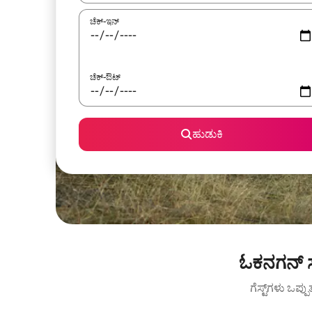
ಚೆಕ್-ಇನ್
ಚೆಕ್-ಔಟ್
ಹುಡುಕಿ
ಓಕನಗನ್ ಸ
ಗೆಸ್ಟ್‌ಗಳು ಒಪ್ಪ