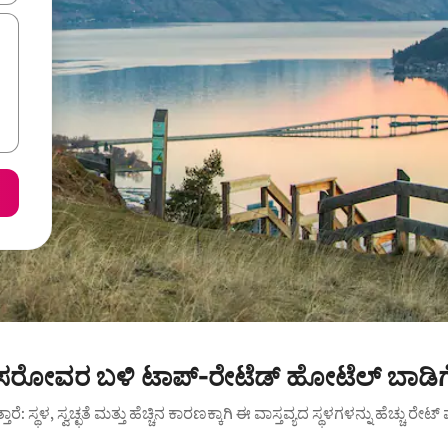
ರೋವರ ಬಳಿ ಟಾಪ್-ರೇಟೆಡ್ ಹೋಟೆಲ್ ಬಾಡಿಗ
ುತ್ತಾರೆ: ಸ್ಥಳ, ಸ್ವಚ್ಛತೆ ಮತ್ತು ಹೆಚ್ಚಿನ ಕಾರಣಕ್ಕಾಗಿ ಈ ವಾಸ್ತವ್ಯದ ಸ್ಥಳಗಳನ್ನು ಹೆಚ್ಚು ರೇ