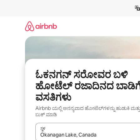
ವಿಷಯಕ್ಕೆ
ಹೋಗಿ
ಓಕನಗನ್ ಸರೋವರ ಬಳಿ
ಹೋಟೆಲ್ ರಜಾದಿನದ ಬಾಡಿಗ
ವಸತಿಗಳು
Airbnb ಯಲ್ಲಿ ಅನನ್ಯವಾದ ಹೋಟೆಲ್‌ಗಳನ್ನು ಹುಡುಕಿ ಮತ್ತ
ಬುಕ್ ಮಾಡಿ
ಸ್ಥಳ
ಫಲಿತಾಂಶಗಳು ಲಭ್ಯವಿರುವಾಗ, ಅಪ್ ಮತ್ತು ಡೌನ್ ಬಾಣದ ಕೀಲಿಗಳೊ