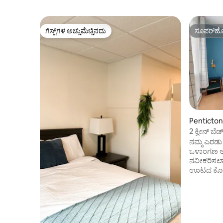
ಗೆಸ್ಟ್‌ಗಳ ಅಚ್ಚುಮೆಚ್ಚಿನದು
ಸೂಪರ್‌ಹೋ
ಗೆಸ್ಟ್‌ಗಳ ಅಚ್ಚುಮೆಚ್ಚಿನದು
ಸೂಪರ್‌ಹೋ
Penticton
2 ಕ್ವೀನ್ ಬೆ
ನಮ್ಮ ಎರಡು 
ಒಳಾಂಗಣ ಅ
ನವೀಕರಿಸಲಾಗ
ಊಟದ ಕೋಣೆಯನ್
ಸಣ್ಣ ಹೊರಾಂ
ಸರೋವರದ ನ
ಸಂಜೆಯ ಪಾನೀ
ಸುಂದರವಾದ 
ಸಭಾ ಪ್ರದೇಶ