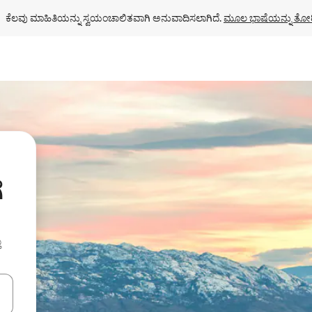
ಕೆಲವು ಮಾಹಿತಿಯನ್ನು ಸ್ವಯಂಚಾಲಿತವಾಗಿ ಅನುವಾದಿಸಲಾಗಿದೆ. 
ಮೂಲ ಭಾಷೆಯನ್ನು ತೋರ
ೆ
ು
ಂದಿಗೆ ನ್ಯಾವಿಗೇಟ್ ಮಾಡಿ ಅಥವಾ ಸ್ಪರ್ಶ ಅಥವಾ ಸ್ವೈಪ್ ಗೆಸ್ಚರ್‌ಗಳ ಮೂಲಕ ಅನ್ವೇಷಿಸಿ.