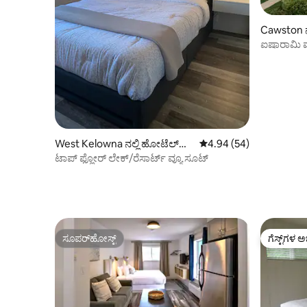
Cawston ನ
ಐಷಾರಾಮಿ ಮೌ
ರೂಮ್ #4
West Kelowna ನಲ್ಲಿ ಹೋಟೆಲ್
5 ರಲ್ಲಿ 4.94 ಸರಾಸರಿ ರೇಟಿಂ
4.94 (54)
ರೂಮ್
ಟಾಪ್ ಫ್ಲೋರ್ ಲೇಕ್/ರೆಸಾರ್ಟ್ ವ್ಯೂ ಸೂಟ್
ಸೂಪರ್‌ಹೋಸ್ಟ್
ಗೆಸ್ಟ್‌ಗಳ ಅ
ಸೂಪರ್‌ಹೋಸ್ಟ್
ಗೆಸ್ಟ್‌ಗಳ ಅ