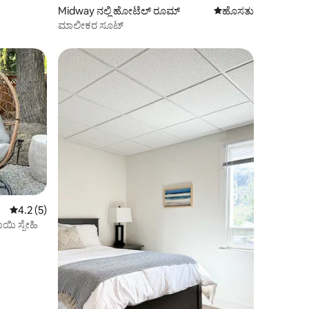
Midway ನಲ್ಲಿ ಹೋಟೆಲ್ ರೂಮ್
ವಾಸ್ತವ್ಯ ಹೂಡಬಹುದಾದ 
ಹೊಸತು
ಮಾಲೀಕರ ಸೂಟ್
5 ರಲ್ಲಿ 4.2 ಸರಾಸರಿ ರೇಟಿಂಗ್, 5 ವಿಮರ್ಶೆಗಳು
4.2 (5)
ಯಿ ಸ್ನೇಹಿ