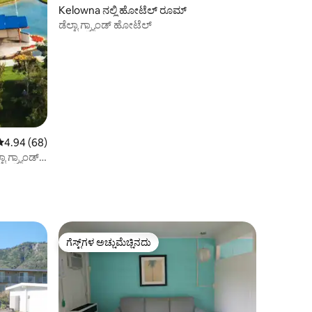
Kelowna ನಲ್ಲಿ ಹೋಟೆಲ್ ರೂಮ್
ಡೆಲ್ಟಾ ಗ್ರ್ಯಾಂಡ್ ಹೋಟೆಲ್
5 ರಲ್ಲಿ 4.94 ಸರಾಸರಿ ರೇಟಿಂಗ್, 68 ವಿಮರ್ಶೆಗಳು
4.94 (68)
 ಗ್ರ್ಯಾಂಡ್
ಗೆಸ್ಟ್‌ಗಳ ಅಚ್ಚುಮೆಚ್ಚಿನದು
ಗೆಸ್ಟ್‌ಗಳ ಅಚ್ಚುಮೆಚ್ಚಿನದು