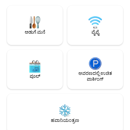
ನಮ್ಮಲ್ಲಿ ಹುಲ್ಲುಗಾವಲುಗಳಿವೆ! ನಮ್ಮ ಮನೆಯು 6.5
ಸಂಯೋಜಿಸುತ್ತದೆ. ನೆಟ್‌ಫ್ಲ
ಬೆಡ್‌ರೂಮ್‌ಗಳನ್ನು ಹೊಂದಿದೆ ಮತ್ತು ದೊಡ್ಡ
ನಿಲುವಂಗಿಯಲ್ಲಿ ಚಿಲ್ ಮ
ಗುಂಪುಗಳಿಗೆ ಸೂಕ್ತವಾಗಿದೆ. ಕಣಿವೆಯ ಪರಿಪೂರ್ಣ
ಸೋಮಾರಿಯಾದ ಬೆಳಿಗ್ಗೆ
ನೋಟವಿರುವ ಪರ್ವತದ ಮೇಲೆ ನಮಗೆ ಅದ್ಭುತ
ಸ್ಟಾರ್‌ಲೈಟ್ ಸೋಕ್‌ಗಳನ
ಸ್ಥಳವಿದೆ. ಹೇಳುವುದೇ ಬೇಕಿಲ್ಲ, ನಮ್ಮಲ್ಲಿ ಹಾಟ್ ಟಬ್
ಅಥವಾ ಏಕವ್ಯಕ್ತಿ ವಿಹಾರ
ಇದೆ. ನಿಮ್ಮೊಂದಿಗೆ ಹಂಚಿಕೊಳ್ಳಲು ಇಂತಹ ಅದ್ಭುತ
ಟ್ರೇಲ್‌ಗಳು, ಒಕಾನಗನ
ಅಡುಗೆ ಮನೆ
ವೈಫೈ
ಸ್ಥಳವನ್ನು ಹೊಂದಿರುವುದಕ್ಕಾಗಿ ನಾವು ತುಂಬಾ
ಅಂತ್ಯವಿಲ್ಲದ ಸಾಹಸಗಳಿಗೆ 
ಕೃತಜ್ಞರಾಗಿದ್ದೇವೆ! ಕುಟುಂಬದ ಮಾಲೀಕತ್ವ ಮತ್ತು
ನಿರ್ವಹಣೆ.
ಆವರಣದಲ್ಲಿ ಉಚಿತ
ಪೂಲ್
ಪಾರ್ಕಿಂಗ್
ಹವಾನಿಯಂತ್ರಣ