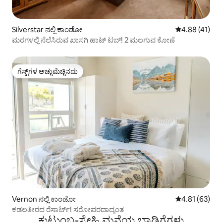
Silverstar ನಲ್ಲಿ ಕಾಂಡೋ
5 ರಲ್ಲಿ 4.88 ಸರ
4.88 (41)
ಮರಗಳಲ್ಲಿ ನೆಲೆಸಿರುವ ಖಾಸಗಿ ಹಾಟ್ ಟಬ್! 2 ಮಲಗುವ ಕೋಣೆ
ಗೆಸ್ಟ್‌ಗಳ ಅಚ್ಚುಮೆಚ್ಚಿನದು
ಗೆಸ್ಟ್‌ಗಳ ಅಚ್ಚುಮೆಚ್ಚಿನದು
Vernon ನಲ್ಲಿ ಕಾಂಡೋ
5 ರಲ್ಲಿ 4.81 ಸರ
4.81 (63)
ಕಡಲತೀರದ ರೆಸಾರ್ಟ್! ಸರೋವರದಾದ್ಯಂತ
ಕುಟುಂಬ-ಸ್ನೇಹಿ ಮನೆಯ ಬಾಡಿಗೆಗಳು