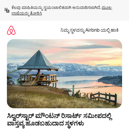
ವಿಷಯಕ್ಕೆ
ಕೆಲವು ಮಾಹಿತಿಯನ್ನು ಸ್ವಯಂಚಾಲಿತವಾಗಿ ಅನುವಾದಿಸಲಾಗಿದೆ. 
ಮೂಲ 
ಹೋಗಿ
ಭಾಷೆಯನ್ನು ತೋರಿಸಿ
ನಿಮ್ಮ ಸ್ಥಳವನ್ನು Airbnb ಯಲ್ಲಿ ಹಾಕಿ
ಸಿಲ್ವರ್‌ಸ್ಟಾರ್ ಮೌಂಟನ್ ರಿಸಾರ್ಟ್ ಸಮೀಪದಲ್ಲಿ
ವಾಸ್ತವ್ಯ ಹೂಡಬಹುದಾದ ಸ್ಥಳಗಳು