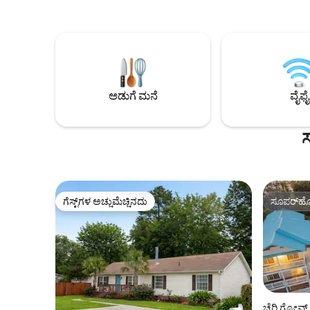
ಬಾಲ್ಕನಿಯನ್ನು ಆನಂದಿಸಿ. ಕಡಲತೀರವು 5 ನಿಮಿಷಗಳ
ಪಿಟ್ -ಪಟಿಂ
ದೂರದಲ್ಲಿದೆ ಮತ್ತು ಬ್ರಾಡ್‌ವೇ ಅಟ್ ದ ಬೀಚ್,
ಕಡಲತೀರದಲ್ಲಿ!! ನಿಮ್ಮ ರಜೆಯನ್ನು ರಕ್
ಶಾಪಿಂಗ್, ಡೈನಿಂಗ್ ಮತ್ತು ಪ್ರಮುಖ ಆಕರ್ಷಣೆಗಳಿಂದ
ಟ್ರಿಪ್ ವಿಮೆ
4 ನಿಮಿಷಗಳ ದೂರದಲ್ಲಿದೆ. ಕುಟುಂಬಗಳು, ಬೀಚ್
ಟ್ರಿಪ್‌ಗಳು ಮತ್ತು ಗುಂಪು ವಿಹಾರಗಳಿಗೆ ವಿಶಾಲವಾದ
ಮತ್ತು ಆರಾಮದಾಯಕವಾದ ಈ ಕಾಂಡೋ, ಮಿರ್ಟಲ್
ಬೀಚ್‌ನಲ್ಲಿ ವಸಂತಕಾಲ ಮತ್ತು ಬೇಸಿಗೆಯ
ಅಡುಗೆ ಮನೆ
ವೈಫೈ
ರಜಾದಿನಗಳನ್ನು ಕಳೆಯಲು ಪರಿಪೂರ್ಣ ನೆಲೆಯಾಗಿದೆ.
ಗೆಸ್ಟ್‌ಗಳ ಅಚ್ಚುಮೆಚ್ಚಿನದು
ಸೂಪರ್‌ಹೋ
ಗೆಸ್ಟ್‌ಗಳ ಅಚ್ಚುಮೆಚ್ಚಿನದು
ಸೂಪರ್‌ಹೋ
ಚೆರಿ ಗ್ರೋವ್