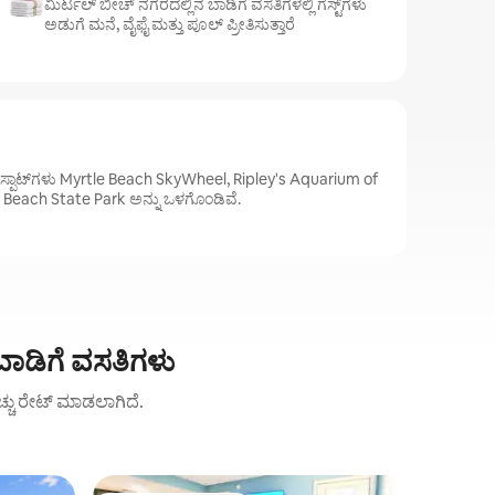
ಮಿರ್ಟಲ್ ಬೀಚ್ ನಗರದಲ್ಲಿನ ಬಾಡಿಗೆ ವಸತಿಗಳಲ್ಲಿ ಗೆಸ್ಟ್‌ಗಳು
ಅಡುಗೆ ಮನೆ, ವೈಫೈ ಮತ್ತು ಪೂಲ್ ಪ್ರೀತಿಸುತ್ತಾರೆ
್ಪಾಟ್‌ಗಳು Myrtle Beach SkyWheel, Ripley's Aquarium of
e Beach State Park ಅನ್ನು ಒಳಗೊಂಡಿವೆ.
 ಬಾಡಿಗೆ ವಸತಿಗಳು
ಹೆಚ್ಚು ರೇಟ್ ಮಾಡಲಾಗಿದೆ.