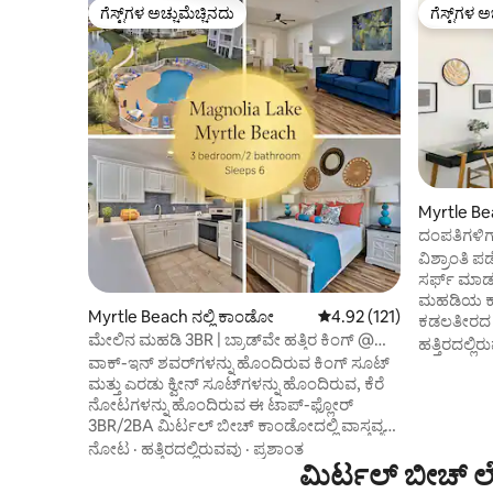
ಗೆಸ್ಟ್‌ಗಳ ಅಚ್ಚುಮೆಚ್ಚಿನದು
ಗೆಸ್ಟ್‌ಗಳ ಅ
ಗೆಸ್ಟ್‌ಗಳ ಅಚ್ಚುಮೆಚ್ಚಿನದು
ಗೆಸ್ಟ್‌ಗಳ ಅ
Myrtle Be
ದಂಪತಿಗಳಿಗ
SeaWatch
ವಿಶ್ರಾಂತಿ
ಸರ್ಫ್ ಮಾಡಲು
ಮಹಡಿಯ ಕ
Myrtle Beach ನಲ್ಲಿ ಕಾಂಡೋ
5 ರಲ್ಲಿ 4.92 ಸರಾಸರಿ ರೇಟಿಂಗ
4.92 (121)
ಕಡಲತೀರದ ವ
ಮೇಲಿನ ಮಹಡಿ 3BR | ಬ್ರಾಡ್‌ವೇ ಹತ್ತಿರ ಕಿಂಗ್ @
ಕಡಲತೀರದಲ್
ಹತ್ತಿರದಲ್ಲಿ
ಬೀಚ್ ಮತ್ತು ಗಾಲ್ಫ್
ವಾಕ್-ಇನ್ ಶವರ್‌ಗಳನ್ನು ಹೊಂದಿರುವ ಕಿಂಗ್ ಸೂಟ್
ಕಡಲತೀರದ ಕು
ಮತ್ತು ಎರಡು ಕ್ವೀನ್ ಸೂಟ್‌ಗಳನ್ನು ಹೊಂದಿರುವ, ಕೆರೆ
ಸೀವಾಚ್ ರೆ
ನೋಟಗಳನ್ನು ಹೊಂದಿರುವ ಈ ಟಾಪ್-ಫ್ಲೋರ್
-ಮಾದರಿ ಮಾ
3BR/2BA ಮಿರ್ಟಲ್ ಬೀಚ್ ಕಾಂಡೋದಲ್ಲಿ ವಾಸ್ತವ್ಯ
ಕಾನ್ಸೆಪ್ಟ್ 
ಹೂಡಿ. ಸಂಪೂರ್ಣ ಅಡುಗೆಮನೆ, 55” ಸ್ಮಾರ್ಟ್
ಪೂಲ್‌ಸೈಡ್ -ರೆಸ್ಟೋರೆಂಟ್ -24 ಗಂಟೆಗಳ ಸ್ಟೋರ್
ನೋಟ
·
ಹತ್ತಿರದಲ್ಲಿರುವವು
·
ಪ್ರಶಾಂತ
ಟಿವಿಗಳು, ಉಚಿತ ವೈ-ಫೈ, ವಾಷರ್/ಡ್ರೈಯರ್ ಮತ್ತು
ಮಿರ್ಟಲ್ ಬೀಚ್ ಲೇ
-ಪೂಲ್‌ಗಳು,
ಪೀಠೋಪಕರಣಗಳನ್ನು ಹೊಂದಿರುವ ಖಾಸಗಿ
ಸೋಮಾರಿಯಾದ ನದಿಗಳು -