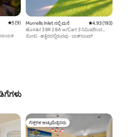
5 ರಲ್ಲಿ 5 ಸರಾಸರಿ ರೇಟಿಂಗ್, 9 ವಿಮರ್ಶೆಗಳು
5 (9)
Murrells Inlet ನಲ್ಲಿ ಮನೆ
5 ರಲ್ಲಿ 4.93 ಸರಾಸರಿ ರೇಟಿಂ
4.93 (193)
ಹೊಸತು! 3 BR 2 BA w/Cart 3 ನಿಮಿಷದಿಂದ
ಪಿಯರ್, ಕಡಲತೀರ, ಆರ್ಕೇಡ್‌ಗೆ
ಮದಾಯಕ
ನೋಟ
·
ಹತ್ತಿರದಲ್ಲಿರುವವು
·
ಬಾತ್‌ರೂಮ್
ಿಗೆಗಳು
ಗೆಸ್ಟ್‌ಗಳ ಅಚ್ಚುಮೆಚ್ಚಿನದು
ಗೆಸ್ಟ್‌ಗಳ ಅಚ್ಚುಮೆಚ್ಚಿನದು