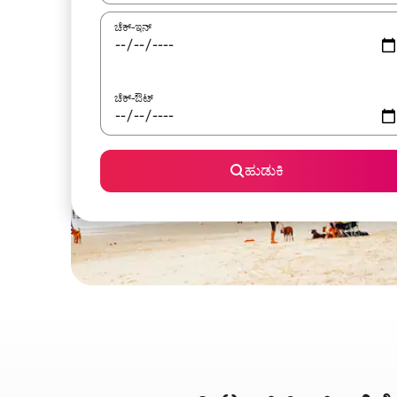
ಚೆಕ್-ಇನ್
ಚೆಕ್-ಔಟ್
ಹುಡುಕಿ