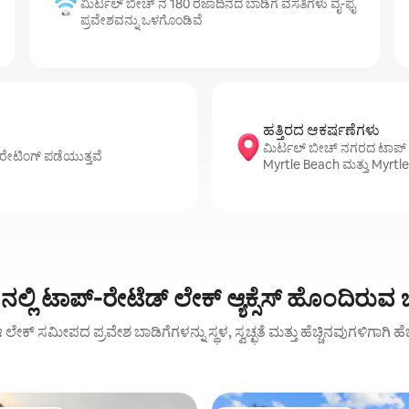
ಮಿರ್ಟಲ್ ಬೀಚ್ ನ 180 ರಜಾದಿನದ ಬಾಡಿಗೆ ವಸತಿಗಳು ವೈ-ಫೈ
ಪ್ರವೇಶವನ್ನು ಒಳಗೊಂಡಿವೆ
ಹತ್ತಿರದ ಆಕರ್ಷಣೆಗಳು
ಮಿರ್ಟಲ್ ಬೀಚ್ ನಗರದ ಟಾಪ್ ಸ
6 ರೇಟಿಂಗ್ ಪಡೆಯುತ್ತವೆ
Myrtle Beach ಮತ್ತು Myrtl
ಲ್ಲಿ ಟಾಪ್-ರೇಟೆಡ್ ಲೇಕ್ ಆ್ಯಕ್ಸೆಸ್‌ ಹೊಂದಿರುವ
ೆ: ಈ ಲೇಕ್ ಸಮೀಪದ ಪ್ರವೇಶ ಬಾಡಿಗೆಗಳನ್ನು ಸ್ಥಳ, ಸ್ವಚ್ಛತೆ ಮತ್ತು ಹೆಚ್ಚಿನವುಗಳಿಗಾಗಿ 