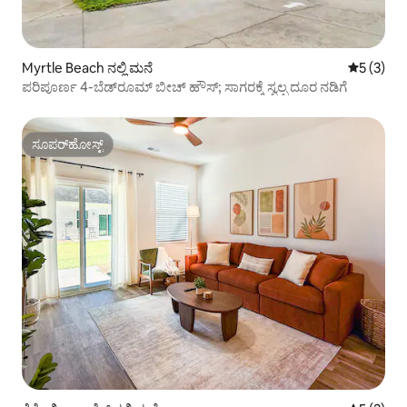
Myrtle Beach ನಲ್ಲಿ ಮನೆ
5 ರಲ್ಲಿ 5 
5 (3)
ಪರಿಪೂರ್ಣ 4-ಬೆಡ್‌ರೂಮ್ ಬೀಚ್ ಹೌಸ್; ಸಾಗರಕ್ಕೆ ಸ್ವಲ್ಪ ದೂರ ನಡಿಗೆ
ಸೂಪರ್‌ಹೋಸ್ಟ್
ಸೂಪರ್‌ಹೋಸ್ಟ್