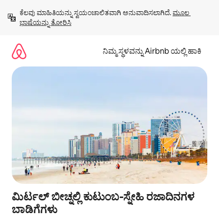
ವಿಷಯಕ್ಕೆ
ಕೆಲವು ಮಾಹಿತಿಯನ್ನು ಸ್ವಯಂಚಾಲಿತವಾಗಿ ಅನುವಾದಿಸಲಾಗಿದೆ. 
ಮೂಲ 
ಹೋಗಿ
ಭಾಷೆಯನ್ನು ತೋರಿಸಿ
ನಿಮ್ಮ ಸ್ಥಳವನ್ನು Airbnb ಯಲ್ಲಿ ಹಾಕಿ
ಮಿರ್ಟಲ್ ಬೀಚ್ನಲ್ಲಿ ಕುಟುಂಬ-ಸ್ನೇಹಿ ರಜಾದಿನಗಳ
ಬಾಡಿಗೆಗಳು