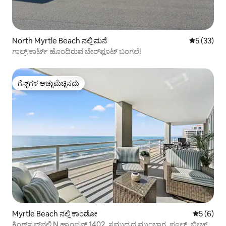
North Myrtle Beach ನಲ್ಲಿ ಮನೆ
5 ರಲ್ಲಿ 5 ಸರ
5 (33)
ಗಾಲ್ಫ್ ಕಾರ್ಟ್‌ ಹೊಂದಿರುವ ಬೇರ್‌ಫೂಟ್ ಬಂಗಲೆ!
ಗೆಸ್ಟ್‌ಗಳ ಅಚ್ಚುಮೆಚ್ಚಿನದು
ಗೆಸ್ಟ್‌ಗಳ ಅಚ್ಚುಮೆಚ್ಚಿನದು
Myrtle Beach ನಲ್ಲಿ ಕಾಂಡೋ
5 ರಲ್ಲಿ 5 
5 (6)
ಕಿಂಗ್‌ಸ್ಟನ್‌ನಲ್ಲಿ N ಹ್ಯಾಂಪ್ಟನ್ 1402, ಸಮುದ್ರದ ಮುಂಭಾಗ, ಪೂಲ್, ಬೀಚ್