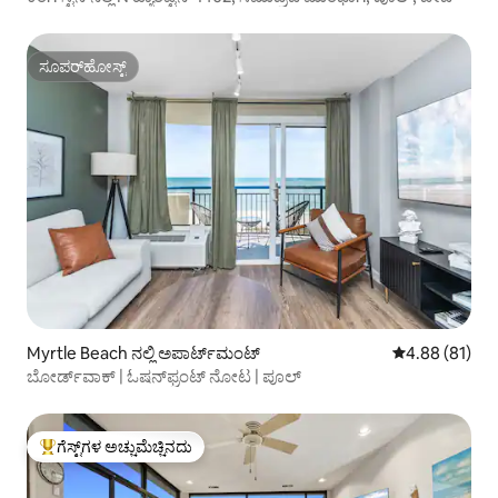
ಸೂಪರ್‌ಹೋಸ್ಟ್
ಸೂಪರ್‌ಹೋಸ್ಟ್
Myrtle Beach ನಲ್ಲಿ ಅಪಾರ್ಟ್‌ಮಂಟ್
5 ರಲ್ಲಿ 4.88 ಸರ
4.88 (81)
ಬೋರ್ಡ್‌ವಾಕ್ | ಓಷನ್‌ಫ್ರಂಟ್ ನೋಟ | ಪೂಲ್
ಗೆಸ್ಟ್‌ಗಳ ಅಚ್ಚುಮೆಚ್ಚಿನದು
ಗೆಸ್ಟ್‌ಗಳಿಗೆ ಅತಿ ಹೆಚ್ಚು ಅಚ್ಚುಮೆಚ್ಚಿನದು