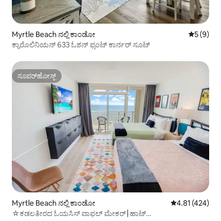
Myrtle Beach ನಲ್ಲಿ ಕಾಂಡೋ
5 ರಲ್ಲಿ 5 
5 (9)
ಕ್ಯಾರೊಲಿನಿಯನ್ 633 ಓಶನ್ ಫ್ರಂಟ್ ಕಾರ್ನರ್ ಸೂಟ್
ಸೂಪರ್‌ಹೋಸ್ಟ್
ಸೂಪರ್‌ಹೋಸ್ಟ್
Myrtle Beach ನಲ್ಲಿ ಕಾಂಡೋ
5 ರಲ್ಲಿ 4.81 ಸರಾ
4.81 (424)
☆ಕಡಲತೀರದ ಓಯಸಿಸ್ ವಾಫಲ್ ಮೇಕರ್┃ಹಾಟ್