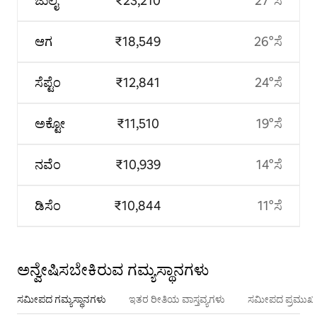
ಜುಲೈ
₹23,210
27°ಸೆ
ಆಗ
₹18,549
26°ಸೆ
ಸೆಪ್ಟೆಂ
₹12,841
24°ಸೆ
ಅಕ್ಟೋ
₹11,510
19°ಸೆ
ನವೆಂ
₹10,939
14°ಸೆ
ಡಿಸೆಂ
₹10,844
11°ಸೆ
ಅನ್ವೇಷಿಸಬೇಕಿರುವ ಗಮ್ಯಸ್ಥಾನಗಳು
ಸಮೀಪದ ಗಮ್ಯಸ್ಥಾನಗಳು
ಇತರ ರೀತಿಯ ವಾಸ್ತವ್ಯಗಳು
ಸಮೀಪದ ಪ್ರಮುಖ 