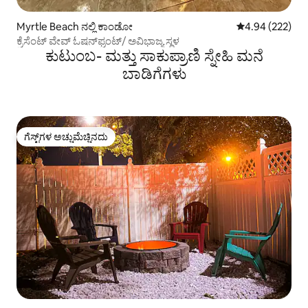
Myrtle Beach ನಲ್ಲಿ ಕಾಂಡೋ
5 ರಲ್ಲಿ 4.94 ಸರಾ
4.94 (222)
ಕ್ರೆಸೆಂಟ್ ವೇವ್ ಓಷನ್‌ಫ್ರಂಟ್/ ಅವಿಭಾಜ್ಯ ಸ್ಥಳ
ಕುಟುಂಬ- ಮತ್ತು ಸಾಕುಪ್ರಾಣಿ ಸ್ನೇಹಿ ಮನೆ
ಬಾಡಿಗೆಗಳು
ಗೆಸ್ಟ್‌ಗಳ ಅಚ್ಚುಮೆಚ್ಚಿನದು
ಗೆಸ್ಟ್‌ಗಳ ಅಚ್ಚುಮೆಚ್ಚಿನದು