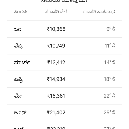
ತಿಂಗಳು
ಸರಾಸರಿ ಬೆಲೆ
ಸರಾಸರಿ ತಾಪಮಾನ
ಜನ
₹10,368
9°ಸೆ
ಫೆಬ್ರ
₹10,749
11°ಸೆ
ಮಾರ್ಚ್
₹13,412
14°ಸೆ
ಏಪ್ರಿ
₹14,934
18°ಸೆ
ಮೇ
₹16,361
22°ಸೆ
ಜೂನ್
₹21,402
25°ಸೆ