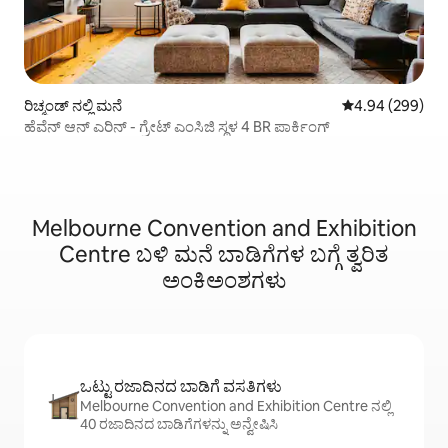
ರಿಚ್ಮಂಡ್ ನಲ್ಲಿ ಮನೆ
5 ರಲ್ಲಿ 4.94 ಸರಾ
4.94 (299)
ಹೆವೆನ್ ಆನ್ ಎರಿನ್ - ಗ್ರೇಟ್ ಎಂಸಿಜಿ ಸ್ಥಳ 4 BR ಪಾರ್ಕಿಂಗ್
Melbourne Convention and Exhibition
Centre ಬಳಿ ಮನೆ ಬಾಡಿಗೆಗಳ ಬಗ್ಗೆ ತ್ವರಿತ
ಅಂಕಿಅಂಶಗಳು
ಒಟ್ಟು ರಜಾದಿನದ ಬಾಡಿಗೆ ವಸತಿಗಳು
Melbourne Convention and Exhibition Centre ನಲ್ಲಿ
40 ರಜಾದಿನದ ಬಾಡಿಗೆಗಳನ್ನು ಅನ್ವೇಷಿಸಿ