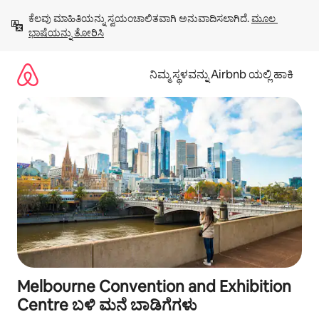
ವಿಷಯಕ್ಕೆ
ಕೆಲವು ಮಾಹಿತಿಯನ್ನು ಸ್ವಯಂಚಾಲಿತವಾಗಿ ಅನುವಾದಿಸಲಾಗಿದೆ. 
ಮೂಲ 
ಹೋಗಿ
ಭಾಷೆಯನ್ನು ತೋರಿಸಿ
ನಿಮ್ಮ ಸ್ಥಳವನ್ನು Airbnb ಯಲ್ಲಿ ಹಾಕಿ
Melbourne Convention and Exhibition
Centre ಬಳಿ ಮನೆ ಬಾಡಿಗೆಗಳು