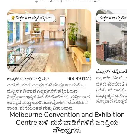
ಗೆಸ್ಟ್‌ಗಳ ಅಚ್ಚುಮೆಚ್ಚಿನದು
ಗೆಸ್ಟ್‌ಗಳ ಅಚ್ಚುಮೆಚ್ಚಿನ
ಗೆಸ್ಟ್‌ಗಳಿಗೆ ಅತಿ ಹೆಚ್ಚು ಅಚ್ಚುಮೆಚ್ಚಿನದು
ಗೆಸ್ಟ್‌ಗಳ ಅಚ್ಚುಮೆಚ್ಚಿನ
ಮೆಲ್ಬರ್ನ್ ನಲ್ಲಿ ಮನೆ
ಬ್ಯಾಂಕ್‌ಕಾಟೇಜ್, ಗ್ರ್ಯಾಂ
ಅಬ್ಬಾಟ್ಸ್ಫೋರ್ಡ್ ನಲ್ಲಿ ಮನೆ
5 ರಲ್ಲಿ 4.99 ಸರಾಸರಿ ರೇಟಿಂಗ್, 141 ವಿ
4.99 (141)
ವಾಕ್‌ನಿಂದ CBD ಗೆ
ಬೆಳಕು ತುಂಬಿದ 2 ಮಲಗುವ ಕೋಣೆ ಟೆರೇಸ್.
ಎಂಸಿಜಿ, ನಗರ, ಎಲ್ಲವೂ ಬಳಿ ಸಂಪೂರ್ಣ ಮನೆ +
ಗೌರ್ಮೆಟ್ ಅಡುಗೆಮನೆ ಮತ
ಪಾರ್ಕಿಂಗ್
ಮೆಲ್ಬರ್ನ್ ನೀಡುವ ಎಲ್ಲವುಗಳಿಗೆ ಹತ್ತಿರವಿರುವ
ಮಧ್ಯಾಹ್ನದ ಪಾನೀಯಗಳ
ನಿಶ್ಯಬ್ದವಾದ ಇನ್ನರ್ ಸಿಟಿ ನೆರೆಹೊರೆಯಲ್ಲಿ, ಪ್ರತ್ಯೇಕವಾದ
ಸೂಕ್ತವಾದ ದೊಡ್ಡ ಬಿಸ
ಉದ್ಯಾನ ಮತ್ತು ಖಾಸಗಿ ಕಾರ್‌ಪೋರ್ಟ್ ಹೊಂದಿರುವ
ಉದ್ಯಾನದಿಂದ ಸುತ್ತುವರ
ಶಾಂತ, ಮನೆಯಂತಹ ಮತ್ತು ವಿಶಾಲವಾದ
ಹೈಡ್ರೋನಿಕ್ ತಾಪನದೊಂ
Melbourne Convention and Exhibition
ವಿಕ್ಟೋರಿಯನ್ ಹೆರಿಟೇಜ್ ಕಾಟೇಜ್‌ನಲ್ಲಿ ವಾಸಿಸಿ.
ಹೊಂದಿರುವ ವಿಶಾಲವ
ಕೇವಲ ಸ್ವಲ್ಪ ದೂರ ನಡೆದರೆ, ಟ್ರಾಮ್, ರೈಲು ಅಥವಾ
Centre ಬಳಿ ಮನೆ ಬಾಡಿಗೆಗಳಿಗೆ ಜನಪ್ರಿಯ
ಗುಣಮಟ್ಟದ ಬೆಲ್ಜಿಯನ್
Uber ಸವಾರಿಯ ಮೂಲಕ ಹೋಗಬಹುದಾದ
ಸೌಲಭ್ಯಗಳು
ತುಂಬಿದ ಕೊಠಡಿಗಳು ಮತ್
ಸ್ಥಳಗಳಲ್ಲಿ MCG, ಲೈವ್ ಕ್ರೀಡೆ ಮತ್ತು ಸಂಗೀತ