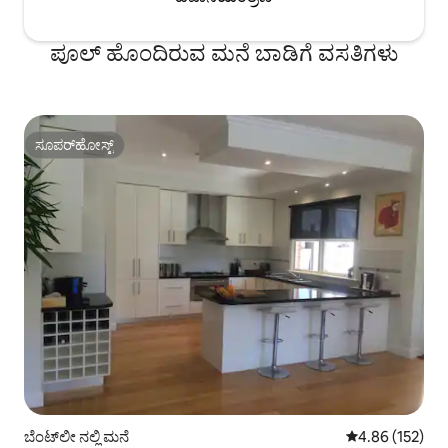
ಪೂಲ್ ಹೊಂದಿರುವ ಮನೆ ಬಾಡಿಗೆ ವಸತಿಗಳು
ಸೂಪರ್‌ಹೋಸ್ಟ್
ಸೂಪರ್‌ಹೋಸ್ಟ್
ಬೆಂಟ್‌ಲೀ ನಲ್ಲಿ ಮನೆ
5 ರಲ್ಲಿ 4.86 ಸರಾ
4.86 (152)