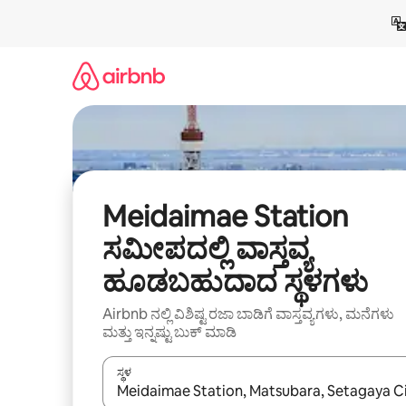
ವಿಷಯಕ್ಕೆ
ಹೋಗಿ
Meidaimae Station
ಸಮೀಪದಲ್ಲಿ ವಾಸ್ತವ್ಯ
ಹೂಡಬಹುದಾದ ಸ್ಥಳಗಳು
Airbnb ನಲ್ಲಿ ವಿಶಿಷ್ಟ ರಜಾ ಬಾಡಿಗೆ ವಾಸ್ತವ್ಯಗಳು, ಮನೆಗಳು
ಮತ್ತು ಇನ್ನಷ್ಟು ಬುಕ್ ಮಾಡಿ
ಸ್ಥಳ
ಫಲಿತಾಂಶಗಳು ಲಭ್ಯವಿರುವಾಗ, ಅಪ್ ಮತ್ತು ಡೌನ್ ಬಾಣದ ಕೀಲಿಗಳೊ