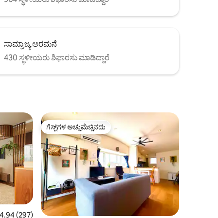
ರಸು
ಕಿಂಗ್
ಸಾಮ್ರಾಜ್ಯ ಅರಮನೆ
430 ಸ್ಥಳೀಯರು ಶಿಫಾರಸು ಮಾಡಿದ್ದಾರೆ
ಗೆಸ್ಟ್‌ಗಳ ಅಚ್ಚುಮೆಚ್ಚಿನದು
ಗೆಸ್ಟ್‌ಗಳ ಅಚ್ಚುಮೆಚ್ಚಿನದು
ರಲ್ಲಿ 4.94 ಸರಾಸರಿ ರೇಟಿಂಗ್, 297 ವಿಮರ್ಶೆಗಳು
4.94 (297)