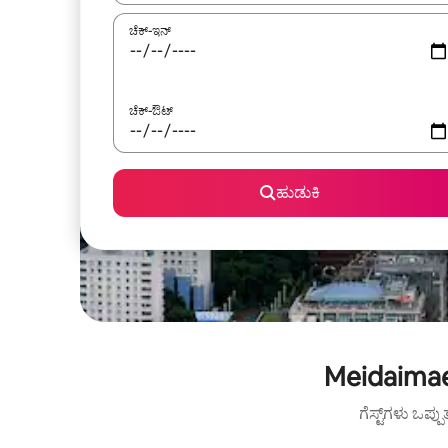
ಚೆಕ್-ಇನ್
ಚೆಕ್-ಔಟ್
ಹುಡುಕಿ
Meidaimae
ಗೆಸ್ಟ್‌ಗಳು ಒಪ್ಪ