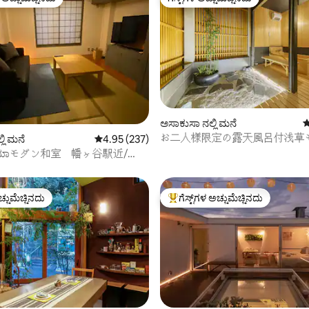
ೆ ಅತಿ ಹೆಚ್ಚು ಅಚ್ಚುಮೆಚ್ಚಿನದು
ಗೆಸ್ಟ್‌ಗಳ ಅಚ್ಚುಮೆಚ್ಚಿನದು
್, 223 ವಿಮರ್ಶೆಗಳು
ಅಸಾಕುಸಾ ನಲ್ಲಿ ಮನೆ
5
お二人様限定の露天風呂付浅草
ಲಿ ಮನೆ
5 ರಲ್ಲಿ 4.95 ಸರಾಸರಿ ರೇಟಿಂಗ್, 237 ವಿಮರ್ಶೆಗಳು
4.95 (237)
風のラグジュアリーな 軒家 1浅
ಗಯಾモダン和室 幡ヶ谷駅近/
光拠点 ಝೆನ್柳通り西棟
ಿಂಜುಕು
ಚ್ಚುಮೆಚ್ಚಿನದು
ಗೆಸ್ಟ್‌ಗಳ ಅಚ್ಚುಮೆಚ್ಚಿನದು
ಚ್ಚುಮೆಚ್ಚಿನದು
ಗೆಸ್ಟ್‌ಗಳಿಗೆ ಅತಿ ಹೆಚ್ಚು ಅಚ್ಚುಮೆಚ್ಚಿನದು