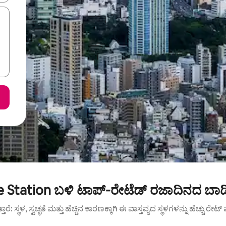
 Station ಬಳಿ ಟಾಪ್-ರೇಟೆಡ್ ರಜಾದಿನದ ಬಾಡಿ
ುತ್ತಾರೆ: ಸ್ಥಳ, ಸ್ವಚ್ಛತೆ ಮತ್ತು ಹೆಚ್ಚಿನ ಕಾರಣಕ್ಕಾಗಿ ಈ ವಾಸ್ತವ್ಯದ ಸ್ಥಳಗಳನ್ನು ಹೆಚ್ಚು ರೇ