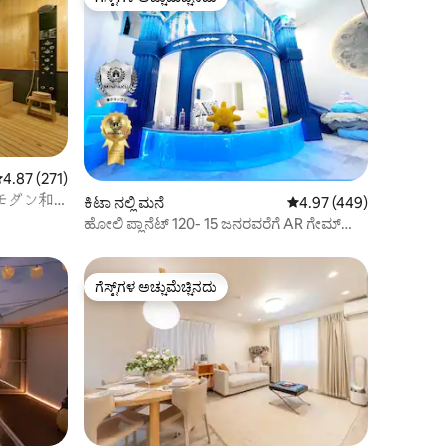
ಗೆಸ್ಟ್‌ಗಳ ಅಚ್ಚುಮೆಚ್ಚಿನದು
 ರಲ್ಲಿ 4.87 ಸರಾಸರಿ ರೇಟಿಂಗ್, 271 ವಿಮರ್ಶೆಗಳು
4.87 (271)
モダン和
ಕಿಟಾ ನಲ್ಲಿ ಮನೆ
5 ರಲ್ಲಿ 4.97 ಸರಾಸರಿ ರೇಟಿಂ
4.97 (449)
草・上野観
ಹೋಲಿ ಪ್ಲಾನೆಟ್ 120- 15 ಜನರವರೆಗೆ AR ಗೇಮ್
ಇಕೆಬುಕುರೊ 1 ಸ್ಟಾಪ್ ಶಿಂಜುಕು 2 ಸ್ಟಾಪ್‌ಗಳು
ಗೆಸ್ಟ್‌ಗಳ ಅಚ್ಚುಮೆಚ್ಚಿನದು
ಗೆಸ್ಟ್‌ಗಳ ಅಚ್ಚುಮೆಚ್ಚಿನದು