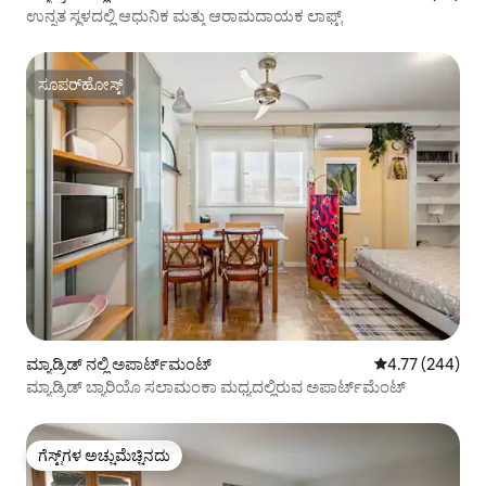
ಉನ್ನತ ಸ್ಥಳದಲ್ಲಿ ಆಧುನಿಕ ಮತ್ತು ಆರಾಮದಾಯಕ ಲಾಫ್ಟ್
ಸೂಪರ್‌ಹೋಸ್ಟ್
ಸೂಪರ್‌ಹೋಸ್ಟ್
ಮ್ಯಾಡ್ರಿಡ್ ನಲ್ಲಿ ಅಪಾರ್ಟ್‌ಮಂಟ್
5 ರಲ್ಲಿ 4.77 ಸರಾ
4.77 (244)
ಮ್ಯಾಡ್ರಿಡ್ ಬ್ಯಾರಿಯೊ ಸಲಾಮಂಕಾ ಮಧ್ಯದಲ್ಲಿರುವ ಅಪಾರ್ಟ್‌ಮೆಂಟ್
ಗೆಸ್ಟ್‌ಗಳ ಅಚ್ಚುಮೆಚ್ಚಿನದು
ಗೆಸ್ಟ್‌ಗಳ ಅಚ್ಚುಮೆಚ್ಚಿನದು