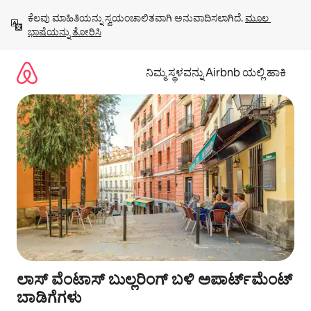
ವಿಷಯಕ್ಕೆ
ಕೆಲವು ಮಾಹಿತಿಯನ್ನು ಸ್ವಯಂಚಾಲಿತವಾಗಿ ಅನುವಾದಿಸಲಾಗಿದೆ. 
ಮೂಲ 
ಹೋಗಿ
ಭಾಷೆಯನ್ನು ತೋರಿಸಿ
ನಿಮ್ಮ ಸ್ಥಳವನ್ನು Airbnb ಯಲ್ಲಿ ಹಾಕಿ
ಲಾಸ್ ವೆಂಟಾಸ್ ಬುಲ್ಲರಿಂಗ್ ಬಳಿ ಅಪಾರ್ಟ್‌ಮೆಂಟ್
ಬಾಡಿಗೆಗಳು