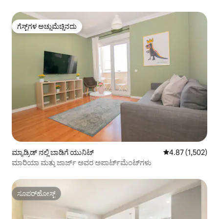
ಗೆಸ್ಟ್‌ಗಳ ಅಚ್ಚುಮೆಚ್ಚಿನದು
ಗೆಸ್ಟ್‌ಗಳ ಅಚ್ಚುಮೆಚ್ಚಿನದು
ಮ್ಯಾಡ್ರಿಡ್ ನಲ್ಲಿ ಬಾಡಿಗೆ ಯುನಿಟ್
5 ರಲ್ಲಿ 4.87 ಸರಾಸರ
4.87 (1,502)
ಮಾರಿಯಾ ಮತ್ತು ಜಾರ್ಜ್ ಅವರ ಅಪಾರ್ಟ್‌ಮೆಂಟ್‌ಗಳು
ಸೂಪರ್‌ಹೋಸ್ಟ್
ಸೂಪರ್‌ಹೋಸ್ಟ್