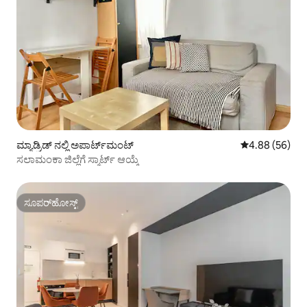
ಮ್ಯಾಡ್ರಿಡ್ ನಲ್ಲಿ ಅಪಾರ್ಟ್‌ಮಂಟ್
5 ರಲ್ಲಿ 4.88 ಸರ
4.88 (56)
ಸಲಾಮಂಕಾ ಜಿಲ್ಲೆಗೆ ಸ್ಮಾರ್ಟ್ ಆಯ್ಕೆ
ಸೂಪರ್‌ಹೋಸ್ಟ್
ಸೂಪರ್‌ಹೋಸ್ಟ್