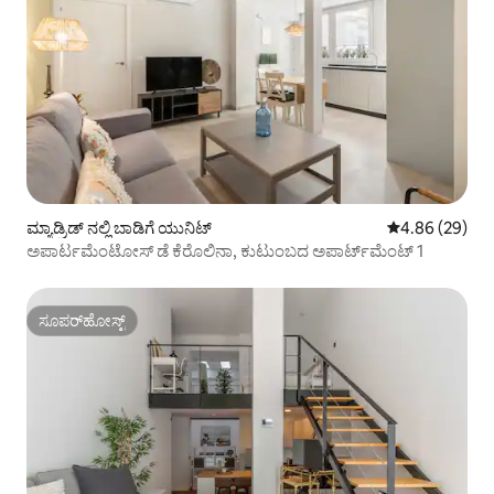
ಮ್ಯಾಡ್ರಿಡ್ ನಲ್ಲಿ ಬಾಡಿಗೆ ಯುನಿಟ್
5 ರಲ್ಲಿ 4.86 ಸರ
4.86 (29)
ಅಪಾರ್ಟಮೆಂಟೋಸ್ ಡೆ ಕೆರೊಲಿನಾ, ಕುಟುಂಬದ ಅಪಾರ್ಟ್‌ಮೆಂಟ್ 1
ಸೂಪರ್‌ಹೋಸ್ಟ್
ಸೂಪರ್‌ಹೋಸ್ಟ್