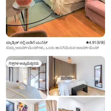
ಮ್ಯಾಡ್ರಿಡ್ ನಲ್ಲಿ ಬಾಡಿಗೆ ಯುನಿಟ್
5 ರಲ್ಲಿ 4.91 ಸರಾ
4.91 (618)
ಜೆಮ್ಮಾ ಅಪಾರ್ಟ್‌ಮೆಂಟ್‌ಗಳು, ಒಂದು ಹಾಸಿಗೆಯಿರುವ ಅಪಾರ್ಟ್‌ಮೆಂಟ್
ಗೆಸ್ಟ್‌ಗಳ ಅಚ್ಚುಮೆಚ್ಚಿನದು
ಗೆಸ್ಟ್‌ಗಳ ಅಚ್ಚುಮೆಚ್ಚಿನದು