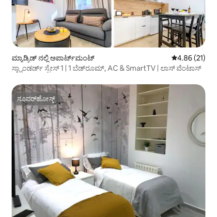
ಮ್ಯಾಡ್ರಿಡ್ ನಲ್ಲಿ ಅಪಾರ್ಟ್‌ಮಂಟ್
5 ರಲ್ಲಿ 4.86 ಸರ
4.86 (21)
ಸ್ಟ್ಯಾಂಡರ್ಡ್ ಸ್ಪೇಸ್ 1 | 1 ಬೆಡ್‌ರೂಮ್, AC & SmartTV | ಲಾಸ್ ವೆಂಟಾಸ್
ಸೂಪರ್‌ಹೋಸ್ಟ್
ಸೂಪರ್‌ಹೋಸ್ಟ್