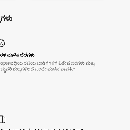
ುಗಳು
ರಳ ಮಾಸಿಕ ಬೆಲೆಗಳು
ೀರ್ಘಾವಧಿಯ ರಜೆಯ ಬಾಡಿಗೆಗಳಿಗೆ ವಿಶೇಷ ದರಗಳು ಮತ್ತು
ೆಚ್ಚುವರಿ ಶುಲ್ಕಗಳಿಲ್ಲದೆ ಒಂದೇ ಮಾಸಿಕ ಪಾವತಿ.*