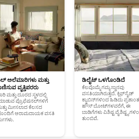
ಟಲ್ ಅಲೆಮಾರಿಗಳು ಮತ್ತು
ಡಿಲೈಟ್ ಒಳಗೊಂಡಿದೆ
ಣಿಸುವ ವೃತ್ತಿಪರರು
ಕೆಲವೊಮ್ಮೆ ಗಮ್ಯಸ್ಥಾನವು
ವಸತಿಯಾಗಿರುತ್ತದೆ. ಕ್ಲಿಫ್‌ಸೈಡ್
ರಿ ಮತ್ತು ದೂರದ ಸ್ಥಳದಲ್ಲಿ
ಕ್ಯಾಬಿನ್‌ಗಳಿಂದ ಹಿಡಿದು ಪ್ರಶಾ
ಮಾಡುವ ಪ್ರೊಫೆಷನಲ್‌ಗಳಿಗೆ
ಹೌಸ್ ಬೋಟ್‌ಗಳವರೆಗೆ, ಈ
ಮತ್ತು ಮೀಸಲಾದ ಕೆಲಸದ
ಬಾಡಿಗೆಗಳು ವಿಶಿಷ್ಟ ವೈಶಿಷ್ಟ್ಯಗಳಿ
ಗಳೊಂದಿಗೆ ಆರಾಮದಾಯಕ ವಸತಿ
ತುಂಬಿವೆ.
್ಯಗಳು.