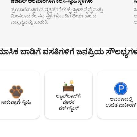
ಡಿಜಿಟಲ್ ಅಲೆಮಾರಿಗಳಿಗೆ ಕೆಲಸ-ಸ್ನೇಹಿ ಸ್ಥಳಗಳು
ಸ
ಪ್ರಯಾಣಿಸುತ್ತಿರುವ ವೃತ್ತಿಪರರೇ? ಹೈ-ಸ್ಪೀಡ್ ವೈಫೈ ಮತ್ತು
ಸ
ಮೀಸಲಾದ ಕೆಲಸದ ಸ್ಥಳಗಳೊಂದಿಗೆ ದೀರ್ಘಕಾಲದ
ಅ
ವಾಸ್ತವ್ಯವನ್ನು ಹುಡುಕಿ.
ಅ
ಮಾಸಿಕ ಬಾಡಿಗೆ ವಸತಿಗಳಿಗೆ ಜನಪ್ರಿಯ ಸೌಲಭ್ಯಗಳ
ಲ್ಯಾಪ್‌ಟಾಪ್‌ಗೆ
ಆವರಣದಲ್ಲಿ
ಸಾಕುಪ್ರಾಣಿ ಸ್ನೇಹಿ
ಪೂರಕ
ಉಚಿತ ಪಾರ್ಕಿಂಗ್
ವರ್ಕ್‌ಸ್ಪೇಸ್