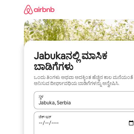
ವಿಷಯಕ್ಕೆ
ಹೋಗಿ
Jabukaನಲ್ಲಿ ಮಾಸಿಕ
ಬಾಡಿಗೆಗಳು
ಒಂದು ತಿಂಗಳು ಅಥವಾ ಅದಕ್ಕಿಂತ ಹೆಚ್ಚಿನ ಕಾಲ ಮನೆಯಂತೆ
ಅನಿಸುವ ದೀರ್ಘಾವಧಿಯ ಬಾಡಿಗೆಗಳನ್ನು ಅನ್ವೇಷಿಸಿ.
ಸ್ಥಳ
ಫಲಿತಾಂಶಗಳು ಲಭ್ಯವಿರುವಾಗ, ಅಪ್ ಮತ್ತು ಡೌನ್ ಬಾಣದ ಕೀಲಿಗಳೊ
ಚೆಕ್-ಇನ್