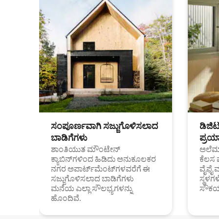
ಸಂಪೂರ್ಣವಾಗಿ ಸಜ್ಜುಗೊಳಿಸಲಾದ
ಡಿಜಿ
ಬಾಡಿಗೆಗಳು
ಪ್ರಯಾ
ಶಾಂತಿಯುತ ಮೌಂಟೇನ್
ಅಲೆಮಾ
ಕ್ಯಾಬಿನ್‌ಗಳಿಂದ ಹಿಡಿದು ಅನುಕೂಲಕರ
ಕೆಲಸ 
ನಗರ ಅಪಾರ್ಟ್‌ಮೆಂಟ್‌ಗಳವರೆಗೆ ಈ
ವೈಫೈ 
ಸಜ್ಜುಗೊಳಿಸಲಾದ ಬಾಡಿಗೆಗಳು
ಸ್ಥಳ
ಮನೆಯ ಎಲ್ಲಾ ಸೌಲಭ್ಯಗಳನ್ನು
ಸೌಕರ
ಹೊಂದಿವೆ.