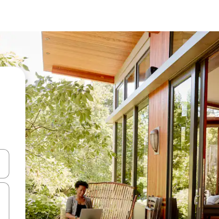
ಂದಿಗೆ ನ್ಯಾವಿಗೇಟ್ ಮಾಡಿ ಅಥವಾ ಸ್ಪರ್ಶ ಅಥವಾ ಸ್ವೈಪ್ ಗೆಸ್ಚರ್‌ಗಳ ಮೂಲಕ ಅನ್ವೇಷಿಸಿ.