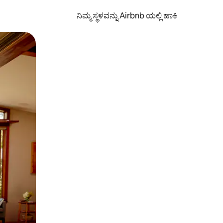
ನಿಮ್ಮ ಸ್ಥಳವನ್ನು Airbnb ಯಲ್ಲಿ ಹಾಕಿ