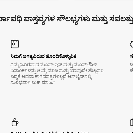
್ಘಾವಧಿ ವಾಸ್ತವ್ಯಗಳ ಸೌಲಭ್ಯಗಳು ಮತ್ತು ಸವಲತ್ತ
ನಿಮಗೆ ಅಗತ್ಯವಿರುವ ಹೊಂದಿಕೊಳ್ಳುವಿಕೆ
ಸ
ನಿಮ್ಮ ನಿಖರವಾದ ಮೂವ್-ಇನ್ ಮತ್ತು ಮೂವ್-ಔಟ್
ದ
ದಿನಾಂಕಗಳನ್ನು ಆಯ್ಕೆ ಮಾಡಿ ಮತ್ತು ಯಾವುದೇ ಹೆಚ್ಚುವರಿ
ಹ
ಬದ್ಧತೆ ಅಥವಾ ಕಾಗದಪತ್ರಗಳಿಲ್ಲದೆ ಆನ್‌ಲೈನ್‌ನಲ್ಲಿ
ಸುಲಭವಾಗಿ ಬುಕ್ ಮಾಡಿ.*