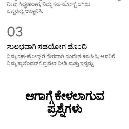
ನೀವು ಸಿದ್ಧರಾದಾಗ, ನಿಮ್ಮ ಸಹ-ಹೋಸ್ಟ್ ಆಗಲು
ಒಬ್ಬರನ್ನು ಆಹ್ವಾನಿಸಿ.
03
ಸುಲಭವಾಗಿ ಸಹಯೋಗ ಹೊಂದಿ
ನಿಮ್ಮ ಸಹ-ಹೋಸ್ಟ್ ‌ಗೆ ನೇರವಾಗಿ ಸಂದೇಶ ಕಳುಹಿಸಿ, ಅವರಿಗೆ
ನಿಮ್ಮ ಕ್ಯಾಲೆಂಡರ್‌‌ಗೆ ಪ್ರವೇಶ ನೀಡಿ ಮತ್ತು ಇನ್ನಷ್ಟು.
ಆಗಾಗ್ಗೆ ಕೇಳಲಾಗುವ
ಪ್ರಶ್ನೆಗಳು