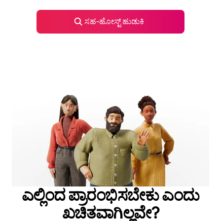
ಸಹ‑ಹೋಸ್ಟ್ ಹುಡುಕಿ
ಎಲ್ಲಿಂದ ಪ್ರಾರಂಭಿಸಬೇಕು ಎಂದು
ಖಚಿತವಾಗಿಲ್ಲವೇ?