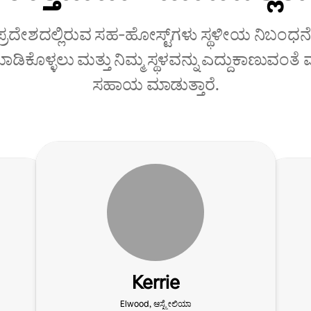
 ಪ್ರದೇಶದಲ್ಲಿರುವ ಸಹ‑ಹೋಸ್ಟ್‌ಗಳು ಸ್ಥಳೀಯ ನಿಬಂಧನೆ
ಡಿಕೊಳ್ಳಲು ಮತ್ತು ನಿಮ್ಮ ಸ್ಥಳವನ್ನು ಎದ್ದುಕಾಣುವಂತ
ಸಹಾಯ ಮಾಡುತ್ತಾರೆ.
Kerrie
Elwood, ಆಸ್ಟ್ರೇಲಿಯಾ