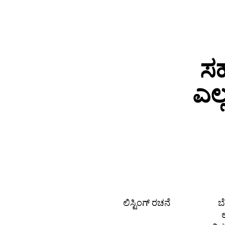
ಸಹ
ಎಲ
ಲಿಸ್ಟಿಂಗ್ ರಚನೆ
ಬ