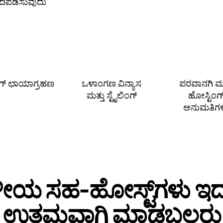
ಗದಿಪಡಿಸುವುದು
ಿಂಗ್ ಛಾಯಾಗ್ರಹಣ
ಒಳಾಂಗಣ ವಿನ್ಯಾಸ
ಪರವಾನಗಿ ಮತ
ಮತ್ತು ಸ್ಟೈಲಿಂಗ್
ಹೋಸ್ಟಿಂಗ
ಅನುಮತಿಗ
ಥಳೀಯ ಸಹ‑ಹೋಸ್ಟ್‌ಗಳು ಇದನ
ಉತ್ತಮವಾಗಿ ಮಾಡಬಲ್ಲರು