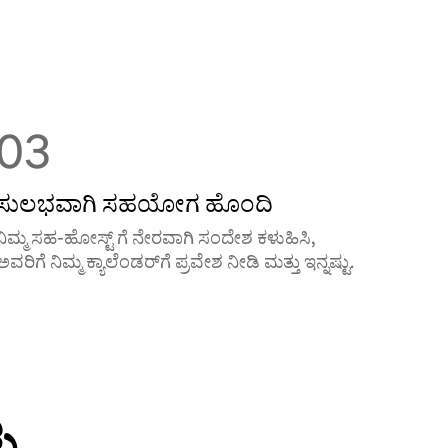
03
ಸುಲಭವಾಗಿ ಸಹಯೋಗ ಹೊಂದಿ
ನಿಮ್ಮ ಸಹ-ಹೋಸ್ಟ್ ‌ಗೆ ನೇರವಾಗಿ ಸಂದೇಶ ಕಳುಹಿಸಿ,
ಅವರಿಗೆ ನಿಮ್ಮ ಕ್ಯಾಲೆಂಡರ್‌‌ಗೆ ಪ್ರವೇಶ ನೀಡಿ ಮತ್ತು ಇನ್ನಷ್ಟು.
ು