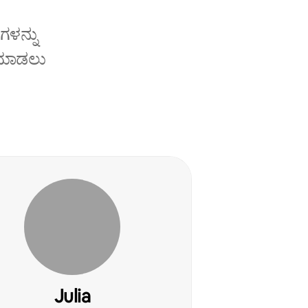
ಗಳನ್ನು
ೆ ಮಾಡಲು
Julia