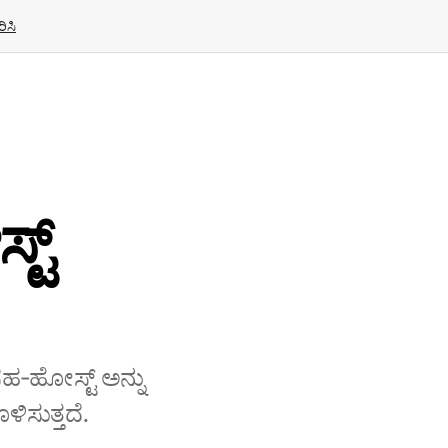
ಿಸಿ
ಟ್
 ಸಹ‑ಹೋಸ್ಟ್ ಅನ್ನು
ಿಸುತ್ತದೆ.