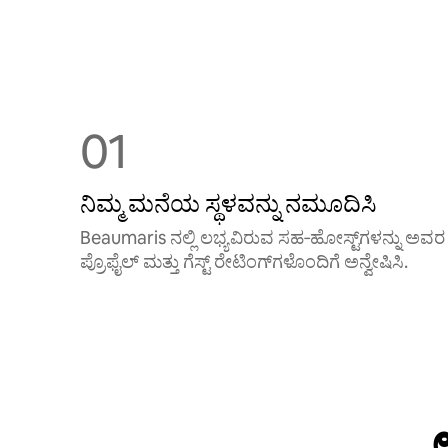
01
ನಿಮ್ಮ ಮನೆಯ ಸ್ಥಳವನ್ನು ನಮೂದಿಸಿ
Beaumaris ನಲ್ಲಿ ಲಭ್ಯವಿರುವ ಸಹ‑ಹೋಸ್ಟ್‌ಗಳನ್ನು ಅವರ
ಪ್ರೊಫೈಲ್ ಮತ್ತು ಗೆಸ್ಟ್ ರೇಟಿಂಗ್‌ಗಳೊಂದಿಗೆ ಅನ್ವೇಷಿಸಿ.