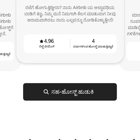
ರಜೆಗೆ ಹೋಗುತ್ತಿದ್ದೀರಾ? ನಾನು Airbnb ಯ ಅಲ್ಪಾವಧಿಯ
ಬಾಡಿಗೆ ತಜ್ಞ. ನಿಮ್ಮ ಮನೆ ನಿಮಗಾಗಿ ಕೆಲಸ ಮಾಡುವಾಗ ನೀವು
Airbnb
ಮಾಜಿ
ಆರಾಮವಾಗಿರಲು ನಾನು ಎಲ್ಲವನ್ನೂ ನೋಡಿಕೊಳ್ಳುತ್ತೇನೆ!
Airbnb
ಸೂಪರ
ೋಸ್ಟ್‌ಗೆ
ಮಾಡಿದ್ದ
ೇನೆ.
ಗಳಿಕೆಗ
4.96
4
ಗೆಸ್ಟ್ ರೇಟಿಂಗ್
ವರ್ಷಗಳಿಂದ ಹೋಸ್ಟ್ ‌ಮಾಡುತ್ತಿದ್ದಾರೆ
್ತಿದ್ದಾರೆ
ಸಹ‑ಹೋಸ್ಟ್ ಹುಡುಕಿ