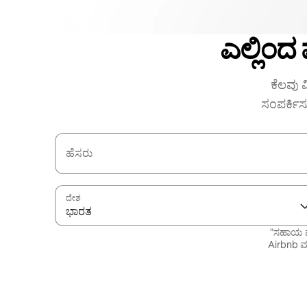
ಎಲ್ಲಿಂದ
ಕೆಲವು ವ
ಸಂಪರ್ಕಿಸ
ಹೆಸರು
ದೇಶ
ಭಾರತ
"ಸಹಾಯ ಪ
Airbnb ಮತ