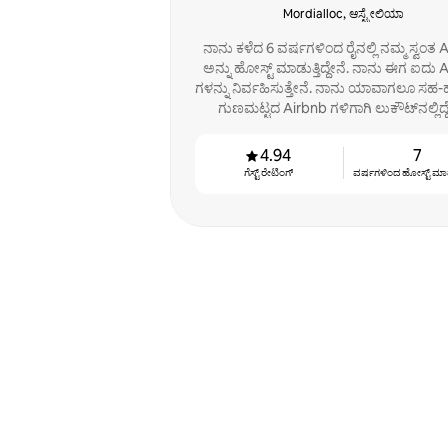
Mordialloc, ಆಸ್ಟ್ರೇಲಿಯಾ
ನಾನು ಕಳೆದ 6 ವರ್ಷಗಳಿಂದ ರೈನಲ್ಲಿ ನಮ್ಮ ಸ್ವಂತ 
ಅನ್ನು ಹೋಸ್ಟ್ ಮಾಡುತ್ತಿದ್ದೇನೆ. ನಾನು ಈಗ ಐದು 
ಗಳನ್ನು ನಿರ್ವಹಿಸುತ್ತೇನೆ. ನಾನು ಯಾವಾಗಲೂ ಸಹ-ಹ
ಗುಣಮಟ್ಟದ Airbnb ಗಳಿಗಾಗಿ ಲುಕೌಟ್‌ನಲ್ಲಿದ್ದ
4.94
7
ಗೆಸ್ಟ್ ರೇಟಿಂಗ್
ವರ್ಷಗಳಿಂದ ಹೋಸ್ಟ್ ‌ಮಾಡುತ