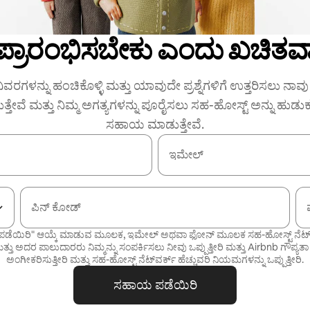
 ಪ್ರಾರಂಭಿಸಬೇಕು ಎಂದು ಖಚಿತವಾ
ಿವರಗಳನ್ನು ಹಂಚಿಕೊಳ್ಳಿ ಮತ್ತು ಯಾವುದೇ ಪ್ರಶ್ನೆಗಳಿಗೆ ಉತ್ತರಿಸಲು ನಾವು ನ
ುತ್ತೇವೆ ಮತ್ತು ನಿಮ್ಮ ಅಗತ್ಯಗಳನ್ನು ಪೂರೈಸಲು ಸಹ-ಹೋಸ್ಟ್ ಅನ್ನು ಹುಡು
ಸಹಾಯ ಮಾಡುತ್ತೇವೆ.
ಇಮೇಲ್
ಪಿನ್ ಕೋಡ್
ಡೆಯಿರಿ" ಆಯ್ಕೆ ಮಾಡುವ ಮೂಲಕ, ಇಮೇಲ್ ಅಥವಾ ಫೋನ್ ಮೂಲಕ ಸಹ-ಹೋಸ್ಟ್ ನೆಟ್‌ವರ್
್ತು ಅದರ ಪಾಲುದಾರರು ನಿಮ್ಮನ್ನು ಸಂಪರ್ಕಿಸಲು ನೀವು ಒಪ್ಪುತ್ತೀರಿ ಮತ್ತು Airbnb
ಗೌಪ್ಯತಾ
ಅಂಗೀಕರಿಸುತ್ತೀರಿ ಮತ್ತು
ಸಹ-ಹೋಸ್ಟ್ ನೆಟ್‌ವರ್ಕ್ ಹೆಚ್ಚುವರಿ ನಿಯಮಗಳನ್ನು
ಒಪ್ಪುತ್ತೀರಿ.
ಸಹಾಯ ಪಡೆಯಿರಿ