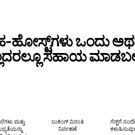
‑ಹೋಸ್ಟ್‌ಗಳು ಒಂದು ಅ
್ಲದರಲ್ಲೂ ಸಹಾಯ ಮಾಡಬಲ್
ೆಲೆಗಳು ಮತ್ತು
ಬುಕಿಂಗ್ ವಿನಂತಿ
ಗೆಸ್ಟ್‌ಗೆ ಸಂ
ಲಭ್ಯತೆಯನ್ನು
ನಿರ್ವಹಣೆ
ಕಳುಹಿಸುವು