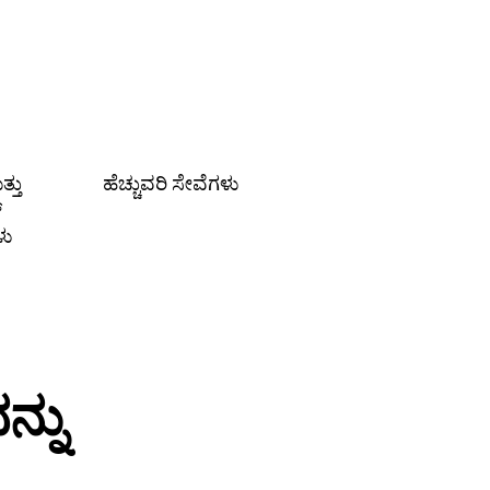
್ತು
ಹೆಚ್ಚುವರಿ ಸೇವೆಗಳು
್
ಳು
್ನು