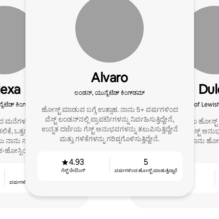
Alvaro
lexa
Dul
ಲಂಡನ್, ಯುನೈಟೆಡ್ ಕಿಂಗ್‍ಡಮ್
ೈಟೆಡ್ ಕಿಂಗ್‍ಡಮ್
London Borough of Lewish
ಹೋಸ್ಟ್ ಮಾಡುವ ಬಗ್ಗೆ ಉತ್ಸಾಹ. ನಾನು 5+ ವರ್ಷಗಳಿಂದ
ವೆಸ್ಟ್ ಲಂಡನ್‌ನಲ್ಲಿ ಪ್ರಾಪರ್ಟಿಗಳನ್ನು ನಿರ್ವಹಿಸುತ್ತಿದ್ದೇನೆ,
ಿದ ಮನೆಗಳ ಮಾಲೀಕರು ತಮ್ಮ
8 ವರ್ಷಗಳ ಕಾಲ ಹೋಸ್ಟ್ 
ಉನ್ನತ ದರ್ಜೆಯ ಗೆಸ್ಟ್ ಅನುಭವಗಳನ್ನು ತಲುಪಿಸುತ್ತಿದ್ದೇನೆ
ನ ಕಲಿಕೆ, ಒತ್ತಡ-ಮುಕ್ತ Airbnb
ಆಪ್ಟಿಮೈಸೇಶನ್, ಗೆಸ್ಟ್ ಅನುಭ
ಮತ್ತು ಗಳಿಕೆಗಳನ್ನು ಗರಿಷ್ಠಗೊಳಿಸುತ್ತಿದ್ದೇನೆ.
ಿಸಲು ನಾನು ಸಹಾಯ ಮಾಡುತ್ತೇನೆ
ಸ್ಕೋರ್‌ಗಳೊಂದಿಗೆ ನಾನು ಹೋಸ್ಟ
ಹ-ಹೋಸ್ಟಿಂಗ್ ಮೂಲಕ
4.93
5
ಗೆಸ್ಟ್ ರೇಟಿಂಗ್
ವರ್ಷಗಳಿಂದ ಹೋಸ್ಟ್ ‌ಮಾಡುತ್ತಿದ್ದಾರೆ
14
4.89
ವರ್ಷಗಳಿಂದ ಹೋಸ್ಟ್ ‌ಮಾಡುತ್ತಿದ್ದಾರೆ
ಗೆಸ್ಟ್ ರೇಟಿಂಗ್