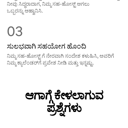
ನೀವು ಸಿದ್ಧರಾದಾಗ, ನಿಮ್ಮ ಸಹ-ಹೋಸ್ಟ್ ಆಗಲು
ಒಬ್ಬರನ್ನು ಆಹ್ವಾನಿಸಿ.
03
ಸುಲಭವಾಗಿ ಸಹಯೋಗ ಹೊಂದಿ
ನಿಮ್ಮ ಸಹ-ಹೋಸ್ಟ್ ‌ಗೆ ನೇರವಾಗಿ ಸಂದೇಶ ಕಳುಹಿಸಿ, ಅವರಿಗೆ
ನಿಮ್ಮ ಕ್ಯಾಲೆಂಡರ್‌‌ಗೆ ಪ್ರವೇಶ ನೀಡಿ ಮತ್ತು ಇನ್ನಷ್ಟು.
ಆಗಾಗ್ಗೆ ಕೇಳಲಾಗುವ
ಪ್ರಶ್ನೆಗಳು