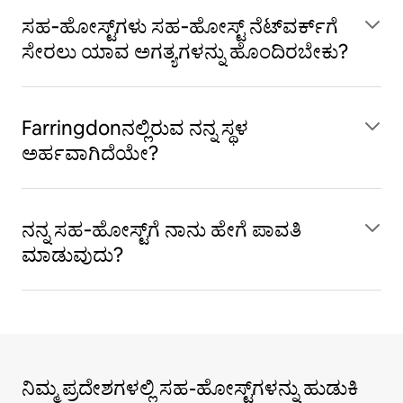
ಸಹ‑ಹೋಸ್ಟ್‌ಗಳು ಸಹ‑ಹೋಸ್ಟ್ ನೆಟ್‌ವರ್ಕ್‌ಗೆ
ಸೇರಲು ಯಾವ ಅಗತ್ಯಗಳನ್ನು ಹೊಂದಿರಬೇಕು?
Farringdonನಲ್ಲಿರುವ ನನ್ನ ಸ್ಥಳ
ಅರ್ಹವಾಗಿದೆಯೇ?
ನನ್ನ ಸಹ‑ಹೋಸ್ಟ್‌ಗೆ ನಾನು ಹೇಗೆ ಪಾವತಿ
ಮಾಡುವುದು?
ನಿಮ್ಮ ಪ್ರದೇಶಗಳಲ್ಲಿ ಸಹ-ಹೋಸ್ಟ್‌ಗಳನ್ನು ಹುಡುಕಿ