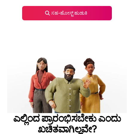
ಸಹ‑ಹೋಸ್ಟ್ ಹುಡುಕಿ
ಎಲ್ಲಿಂದ ಪ್ರಾರಂಭಿಸಬೇಕು ಎಂದು
ಖಚಿತವಾಗಿಲ್ಲವೇ?