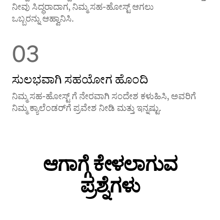
ನೀವು ಸಿದ್ಧರಾದಾಗ, ನಿಮ್ಮ ಸಹ-ಹೋಸ್ಟ್ ಆಗಲು
ಒಬ್ಬರನ್ನು ಆಹ್ವಾನಿಸಿ.
03
ಸುಲಭವಾಗಿ ಸಹಯೋಗ ಹೊಂದಿ
ನಿಮ್ಮ ಸಹ-ಹೋಸ್ಟ್ ‌ಗೆ ನೇರವಾಗಿ ಸಂದೇಶ ಕಳುಹಿಸಿ, ಅವರಿಗೆ
ನಿಮ್ಮ ಕ್ಯಾಲೆಂಡರ್‌‌ಗೆ ಪ್ರವೇಶ ನೀಡಿ ಮತ್ತು ಇನ್ನಷ್ಟು.
ಆಗಾಗ್ಗೆ ಕೇಳಲಾಗುವ
ಪ್ರಶ್ನೆಗಳು