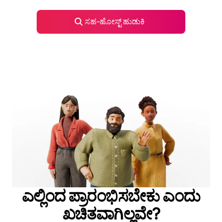
ಸಹ‑ಹೋಸ್ಟ್ ಹುಡುಕಿ
ಎಲ್ಲಿಂದ ಪ್ರಾರಂಭಿಸಬೇಕು ಎಂದು
ಖಚಿತವಾಗಿಲ್ಲವೇ?