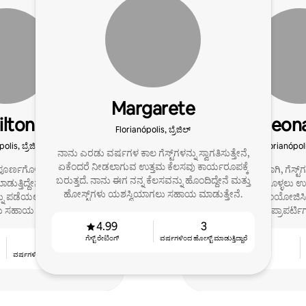
Margarete
ilton
Leon
Florianópolis, ಬ್ರೆಜಿಲ್
olis, ಬ್ರೆಜಿಲ್
Florianópolis
ನಾನು ಎರಡು ವರ್ಷಗಳ ಕಾಲ ಗೆಸ್ಟ್‌ಗಳನ್ನು ಸ್ವಾಗತಿಸುತ್ತೇನೆ,
ಏಕೆಂದರೆ ನೀಡಲಾಗುವ ಉತ್ತಮ ಕೆಲಸವು ಕಾರ್ಯರೂಪಕ್ಕೆ
್ ಪೂರ್ಣಗೊಳಿಸಿದ ನಂತರ, ನಾನು
ಒಬ್ಬ ವಾಸ್ತುಶಿಲ್ಪಿಯಾಗಿ, ಗೆ
ಬರುತ್ತದೆ. ನಾನು ಈಗ ನನ್ನ ಕೆಲಸವನ್ನು ಹೊಂದಿದ್ದೇನೆ ಮತ್ತು
ುತ್ತಿದ್ದೇನೆ ಮತ್ತು ಹೋಸ್ಟ್‌ಗಳು
ಮತ್ತು ಉಳಿಸಿಕೊಳ್ಳಲು ಉತ
ಹೋಸ್ಟ್‌ಗಳು ಯಶಸ್ವಿಯಾಗಲು ಸಹಾಯ ಮಾಡುತ್ತೇನೆ.
್ನು ಪಡೆಯಲು ಮತ್ತು ಅವರ
ಅಲಂಕಾರವನ್ನು ಸಂಯೋಜಿಸಿ
ಲು ಸಹಾಯ ಮಾಡುತ್ತಿದ್ದೇನೆ.
ಮೂಲಕ ನಾನು ಪ್ರಾಪರ್ಟಿಗಳನ
4.99
3
ಗೆಸ್ಟ್ ರೇಟಿಂಗ್
ವರ್ಷಗಳಿಂದ ಹೋಸ್ಟ್ ‌ಮಾಡುತ್ತಿದ್ದಾರೆ
10
4.98
ವರ್ಷಗಳಿಂದ ಹೋಸ್ಟ್ ‌ಮಾಡುತ್ತಿದ್ದಾರೆ
ಗೆಸ್ಟ್ ರೇಟಿಂಗ್